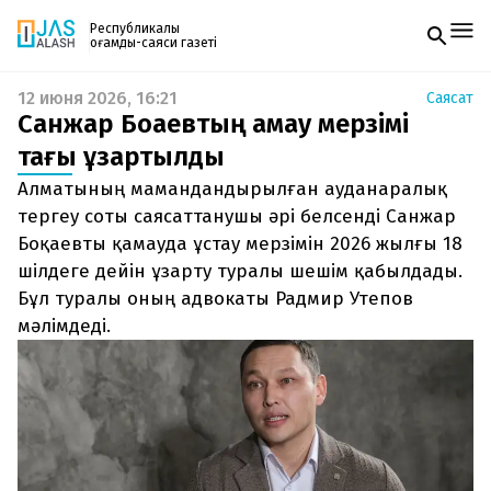
Республикалық
қоғамдық-саяси газеті
12 июня 2026, 16:21
Саясат
Жаңалықтар
Санжар Боқаевтың қамау мерзімі
Спорт
Газетке жазылу
Live
тағы ұзартылды
PDF форматтағы газетті ай сайын электронды
Руханият
Алматының мамандандырылған ауданаралық
поштаңызға алып отырыңыз. Жаңа нөмір
Аймақ
шыққан сәтте сізге бірден жіберіледі. Тек email
тергеу соты саясаттанушы әрі белсенді Санжар
Архив
енгізіңіз, біз қалғанын өзіміз жібереміз.
Заң және тәртіп
Боқаевты қамауда ұстау мерзімін 2026 жылғы 18
шілдеге дейін ұзарту туралы шешім қабылдады.
Редакциямен байланыс
Бұл туралы оның адвокаты Радмир Утепов
+7 708 604 51 06
мәлімдеді.
Жарнама бөлімі
+7 701 220 64 52
Пошта
zhasalash100@gmail.com