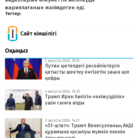
жариялағанын мәлімдеген еді.
Тегтер:
Сайт Әкімшілігі
Оқыңыз
5 августа 2026, 10:51
Путин шетелдегі ресейліктерге
қатысты шектеу енгізетін заңға қол
қойды
4 августа 2026, 10:35
Трамп Иран билігін «екіжүзділік»
үшін сынға алды
3 августа 2026, 14:21
«51-штат»: Трамп Венесуэланың АҚШ
құрамына қосылуы мүмкін екенін
тағы меңзеді