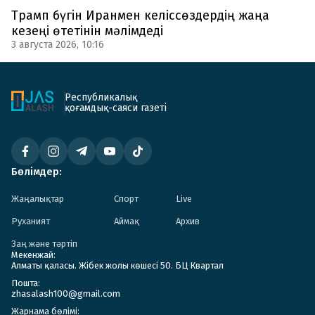
Трамп бүгін Иранмен келіссөздердің жаңа
кезеңі өтетінін мәлімдеді
3 августа 2026, 10:16
Республикалық
қоғамдық-саяси газеті
Бөлімдер:
Жаңалықтар
Спорт
Live
Руханият
Аймақ
Архив
Заң және тәртіп
Мекенжай:
Алматы қаласы. Жібек жолы көшесі 50. БЦ Квартал
Пошта:
zhasalash100@gmail.com
Жарнама бөлімі: