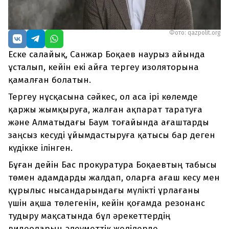
Фото: qazpolit.org
Еске салайық, Санжар Боқаев наурыз айында
ұсталып, кейін екі айға тергеу изоляторына
қамалған болатын.
Тергеу нұсқасына сәйкес, ол аса ірі көлемде
қаржы жымқыруға, жалған ақпарат таратуға
және Алматыдағы Баум тоғайында ағаштарды
заңсыз кесуді ұйымдастыруға қатысы бар деген
күдікке ілінген.
Бұған дейін Бас прокуратура Боқаевтың табысы
төмен адамдарды жалдап, оларға ағаш кесу мен
құрылыс нысандарындағы мүлікті ұрлағаны
үшін ақша төлегенін, кейін қоғамда резонанс
тудыру мақсатында бұл әрекеттердің
видеоларын әлеуметтік желілерде