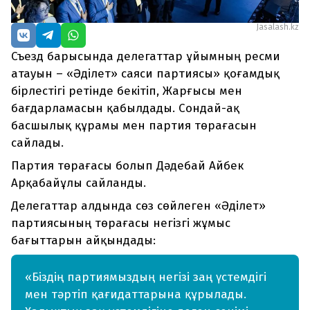
Jasalash.kz
Съезд барысында делегаттар ұйымның ресми
атауын – «Әділет» саяси партиясы» қоғамдық
бірлестігі ретінде бекітіп, Жарғысы мен
бағдарламасын қабылдады. Сондай-ақ
басшылық құрамы мен партия төрағасын
сайлады.
Партия төрағасы болып Дәдебай Айбек
Арқабайұлы сайланды.
Делегаттар алдында сөз сөйлеген «Әділет»
партиясының төрағасы негізгі жұмыс
бағыттарын айқындады:
«Біздің партиямыздың негізі заң үстемдігі
мен тәртіп қағидаттарына құрылады.