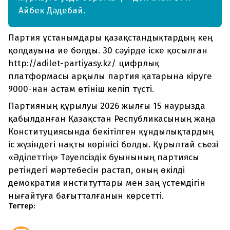
Айбек Дәдебай.
Партия ұстанымдары қазақстандықтардың кең
қолдауына ие болды. 30 сәуірде іске қосылған
http://adilet-partiyasy.kz/ цифрлық
платформасы арқылы партия қатарына кіруге
9000-нан астам өтініш келіп түсті.
Партияның құрылуы 2026 жылғы 15 наурызда
қабылданған Қазақстан Республикасының жаңа
Конституциясында бекітілген құндылықтардың
іс жүзіндегі нақты көрінісі болды. Құрылтай съезі
«Әділеттің» Тәуелсіздік буынының партиясы
ретіндегі мәртебесін растап, оның өкілді
демократия институттары мен заң үстемдігін
нығайтуға бағытталғанын көрсетті.
Тегтер: