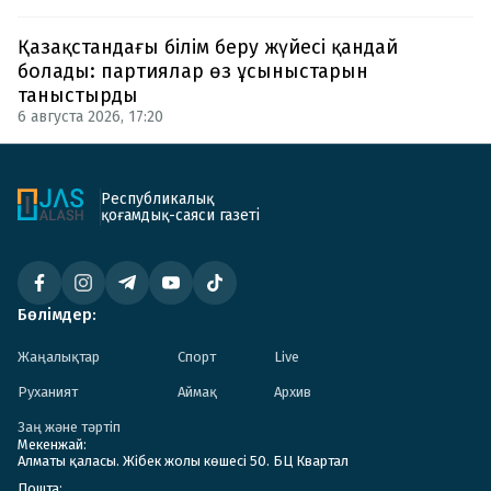
Қазақстандағы білім беру жүйесі қандай
болады: партиялар өз ұсыныстарын
таныстырды
6 августа 2026, 17:20
Республикалық
қоғамдық-саяси газеті
Бөлімдер:
Жаңалықтар
Спорт
Live
Руханият
Аймақ
Архив
Заң және тәртіп
Мекенжай:
Алматы қаласы. Жібек жолы көшесі 50. БЦ Квартал
Пошта: