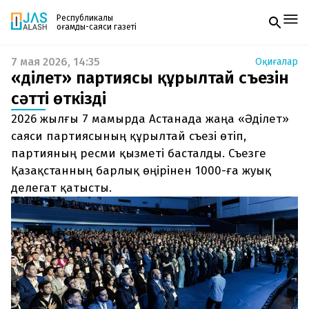
Республикалық
қоғамдық-саяси газеті
7 мая 2026, 14:35
Оқиғалар
Жаңалықтар
«Әділет» партиясы құрылтай съезін
Спорт
Газетке жазылу
Live
сәтті өткізді
PDF форматтағы газетті ай сайын электронды
Руханият
2026 жылғы 7 мамырда Астанада жаңа «Әділет»
поштаңызға алып отырыңыз. Жаңа нөмір
Аймақ
шыққан сәтте сізге бірден жіберіледі. Тек email
саяси партиясының құрылтай съезі өтіп,
Архив
енгізіңіз, біз қалғанын өзіміз жібереміз.
Заң және тәртіп
партияның ресми қызметі басталды. Съезге
Қазақстанның барлық өңірінен 1000-ға жуық
Редакциямен байланыс
делегат қатысты.
+7 708 604 51 06
Жарнама бөлімі
+7 701 220 64 52
Пошта
zhasalash100@gmail.com