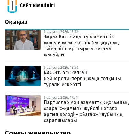
Сайт Әкімшілігі
Оқыңыз
6 августа 2026, 18:52
Эмрах Кая: жаңа парламенттік
модель мемлекеттік басқарудың
тиімділігін арттыруға жағдай
жасайды
6 августа 2026, 18:50
JAQ.OrtCom жалған
бейнероликтердің жаңа толқыны
туралы ескертті
6 августа 2026, 17:54
Партиялар мен азаматтық қоғамның
өзара іс-қимылы жүйелі негізде
артып келеді – «Sarap» клубының
сарапшылары
Соңғы жаңалықтар