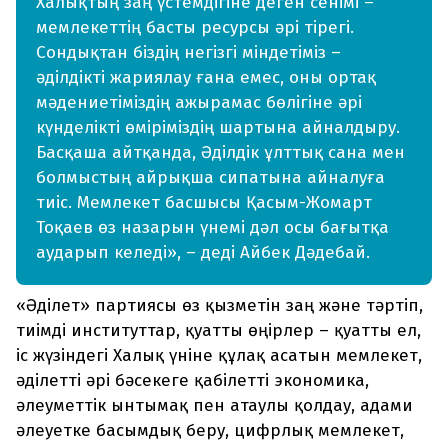
Халықтың заң үстемдігіне деген сенімі –
мемлекеттің басты ресурсы әрі тірегі.
Сондықтан біздің негізгі міндетіміз –
әділдікті жариялау ғана емес, оны ортақ
мәдениетіміздің ажырамас бөлігіне әрі
күнделікті өміріміздің шартына айналдыру.
Басқаша айтқанда, Әділдік ұлттық сана мен
болмыстың айрықша сипатына айналуға
тиіс. Мемлекет басшысы Қасым-Жомарт
Тоқаев өз назарын үнемі дәл осы бағытқа
аударып келеді», – деді Айбек Дәдебай.
«Әділет» партиясы өз қызметін заң және тәртіп,
тиімді институттар, қуатты өңірлер – қуатты ел,
іс жүзіндегі Халық үніне құлақ асатын мемлекет,
әділетті әрі бәсекеге қабілетті экономика,
әлеуметтік ынтымақ пен атаулы қолдау, адами
әлеуетке басымдық беру, цифрлық мемлекет,