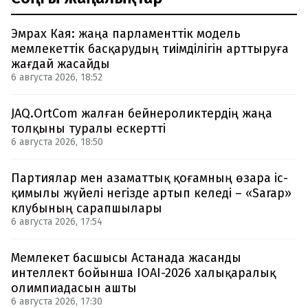
Эмрах Кая: жаңа парламенттік модель
мемлекеттік басқарудың тиімділігін арттыруға
жағдай жасайды
6 августа 2026, 18:52
JAQ.OrtCom жалған бейнероликтердің жаңа
толқыны туралы ескертті
6 августа 2026, 18:50
Партиялар мен азаматтық қоғамның өзара іс-
қимылы жүйелі негізде артып келеді – «Sarap»
клубының сарапшылары
6 августа 2026, 17:54
Мемлекет басшысы Астанада жасанды
интеллект бойынша IOAI-2026 халықаралық
олимпиадасын ашты
6 августа 2026, 17:30