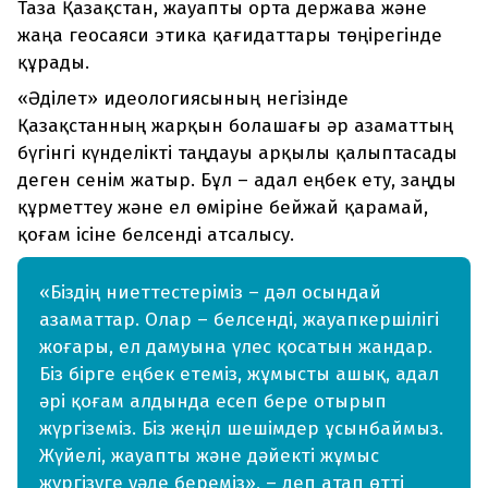
Таза Қазақстан, жауапты орта держава және
жаңа геосаяси этика қағидаттары төңірегінде
құрады.
«Әділет» идеологиясының негізінде
Қазақстанның жарқын болашағы әр азаматтың
бүгінгі күнделікті таңдауы арқылы қалыптасады
деген сенім жатыр. Бұл – адал еңбек ету, заңды
құрметтеу және ел өміріне бейжай қарамай,
қоғам ісіне белсенді атсалысу.
«Біздің ниеттестеріміз – дәл осындай
азаматтар. Олар – белсенді, жауапкершілігі
жоғары, ел дамуына үлес қосатын жандар.
Біз бірге еңбек етеміз, жұмысты ашық, адал
әрі қоғам алдында есеп бере отырып
жүргіземіз. Біз жеңіл шешімдер ұсынбаймыз.
Жүйелі, жауапты және дәйекті жұмыс
жүргізуге уәде береміз», – деп атап өтті