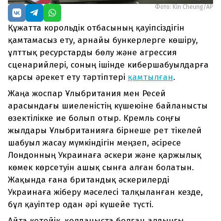
Фото: Kin Cheung/AP
Құжатта корольдік отбасының қауіпсіздігін
қамтамасыз ету, арнайы бункерлерге көшіру,
ұлттық ресурстарды бөлу және агрессия
сценарийлері, соның ішінде кибершабуылдарға
қарсы әрекет ету тәртіптері
қамтылған
.
Жаңа жоспар Ұлыбритания мен Ресей
арасындағы шиеленістің күшеюіне байланысты
өзектілікке ие болып отыр. Кремль соңғы
жылдары Ұлыбританияға бірнеше рет тікелей
шабуыл жасау мүмкіндігін меңзеп, әсіресе
Лондонның Украинаға әскери және қаржылық
көмек көрсетуін ашық сынға алған болатын.
Жақында ғана британдық әскерилерді
Украинаға жіберу мәселесі талқыланған кезде,
бұл қауіптер одан әрі күшейе түсті.
Айта кетейік, қолданыста болған алдыңғы