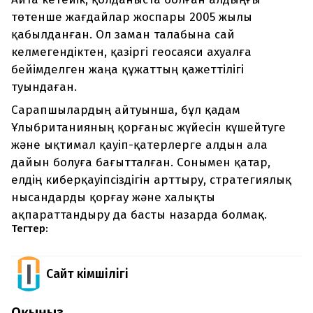
төтенше жағдайлар жоспары 2005 жылы
қабылданған. Ол заман талабына сай
келмегендіктен, қазіргі геосаяси ахуалға
бейімделген жаңа құжаттың қажеттілігі
туындаған.
Сарапшылардың айтуынша, бұл қадам
Ұлыбританияның қорғаныс жүйесін күшейтуге
және ықтимал қауіп-қатерлерге алдын ала
дайын болуға бағытталған. Сонымен қатар,
елдің киберқауіпсіздігін арттыру, стратегиялық
нысандарды қорғау және халықты
ақпараттандыру да басты назарда болмақ.
Тегтер:
Сайт Әкімшілігі
Оқыңыз