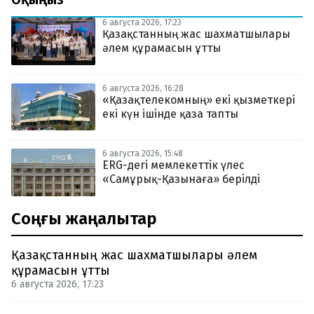
6 августа 2026, 17:23
Қазақстанның жас шахматшылары
әлем құрамасын ұтты
6 августа 2026, 16:28
«Қазақтелекомның» екі қызметкері
екі күн ішінде қаза тапты
6 августа 2026, 15:48
ERG-дегі мемлекеттік үлес
«Самұрық-Қазынаға» берілді
Соңғы жаңалықтар
Қазақстанның жас шахматшылары әлем
құрамасын ұтты
6 августа 2026, 17:23