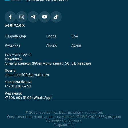
Бөлімдер:
Жаңалықтар
Спорт
Live
Руханият
Аймақ
Архив
Заң және тәртіп
Мекенжай:
Алматы қаласы. Жібек жолы көшесі 50. БЦ Квартал
Пошта:
zhasalash100@gmail.com
Жарнама бөлімі:
+7 701 220 64 52
Редакция:
+7 708 604 51 06 (WhatsApp)
© 2026 Jasalash.kz. Барлық құқық қорғалған.
Cвидетельство о постановке на учет № KZ13VPY00045579, выдано
28 ноября 2025 года.
Разработано