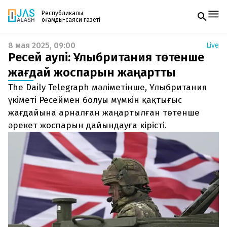
Республикалық
қоғамдық-саяси газеті
8 мая 2025, 09:00
Live
Жаңалықтар
Ресей қаупі: Ұлыбритания төтенше
Спорт
Газетке жазылу
Live
жағдай жоспарын жаңартты
PDF форматтағы газетті ай сайын электронды
Руханият
The Daily Telegraph мәліметінше, Ұлыбритания
поштаңызға алып отырыңыз. Жаңа нөмір
Аймақ
шыққан сәтте сізге бірден жіберіледі. Тек email
үкіметі Ресеймен болуы мүмкін қақтығыс
Архив
енгізіңіз, біз қалғанын өзіміз жібереміз.
Заң және тәртіп
жағдайына арналған жаңартылған төтенше
әрекет жоспарын дайындауға кірісті.
Редакциямен байланыс
+7 708 604 51 06
Жарнама бөлімі
+7 701 220 64 52
Пошта
zhasalash100@gmail.com