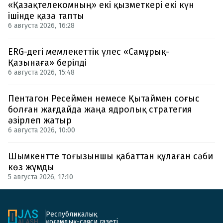
«Қазақтелекомның» екі қызметкері екі күн
ішінде қаза тапты
6 августа 2026, 16:28
ERG-дегі мемлекеттік үлес «Самұрық-
Қазынаға» берілді
6 августа 2026, 15:48
Пентагон Ресеймен немесе Қытаймен соғыс
болған жағдайда жаңа ядролық стратегия
әзірлеп жатыр
6 августа 2026, 10:00
Шымкентте тоғызыншы қабаттан құлаған сәби
көз жұмды
5 августа 2026, 17:10
Республикалық
қоғамдық-саяси газеті