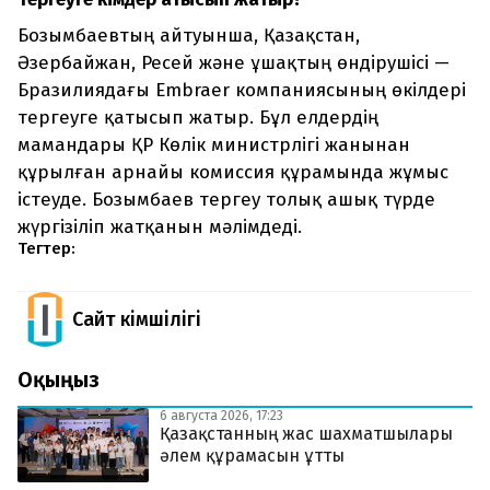
Бозымбаевтың айтуынша, Қазақстан,
Әзербайжан, Ресей және ұшақтың өндірушісі —
Бразилиядағы Embraer компаниясының өкілдері
тергеуге қатысып жатыр. Бұл елдердің
мамандары ҚР Көлік министрлігі жанынан
құрылған арнайы комиссия құрамында жұмыс
істеуде. Бозымбаев тергеу толық ашық түрде
жүргізіліп жатқанын мәлімдеді.
Тегтер:
Сайт Әкімшілігі
Оқыңыз
6 августа 2026, 17:23
Қазақстанның жас шахматшылары
әлем құрамасын ұтты