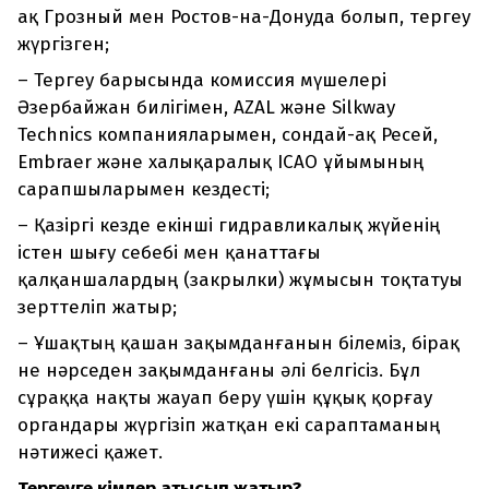
ақ Грозный мен Ростов-на-Донуда болып, тергеу
жүргізген;
– Тергеу барысында комиссия мүшелері
Әзербайжан билігімен, AZAL және Silkway
Technics компанияларымен, сондай-ақ Ресей,
Embraer және халықаралық ICAO ұйымының
сарапшыларымен кездесті;
– Қазіргі кезде екінші гидравликалық жүйенің
істен шығу себебі мен қанаттағы
қалқаншалардың (закрылки) жұмысын тоқтатуы
зерттеліп жатыр;
– Ұшақтың қашан зақымданғанын білеміз, бірақ
не нәрседен зақымданғаны әлі белгісіз. Бұл
сұраққа нақты жауап беру үшін құқық қорғау
органдары жүргізіп жатқан екі сараптаманың
нәтижесі қажет.
Тергеуге кімдер қатысып жатыр?