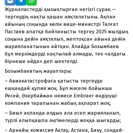
Журналистерді қызықтырған негізгі сұрақ —
тергеудің нақты қашан аяқталатыны. Ақпан
айының соңында көлік вице-министрі Талғат
Ластаев апатқа байланысты тергеу 2025 жылдың
соңына дейін аяқталып, желтоқсан айына дейін
жарияланатынын айтқан. Алайда Бозымбаев
бұл мерзімдерді нақтылай алмады, тек «алдағы
бірнеше айда» деп шектелді.
Бозымбаевтың жауаптары:
– Авиакатастрофаға қатысты тергеуде
ешқандай құпия жоқ. Бұл мәселе бойынша
Ресей, Әзербайжан немесе Embraer өндіруші
компания тарапынан жабық ақпарат жоқ;
– Биыл ақпанда алдын ала есеп жарияланып,
түрлі алыпқашпа әңгімелерді жоққа шығарды;
– Арнайы комиссия Ақтау, Астана, Баку, сондай-