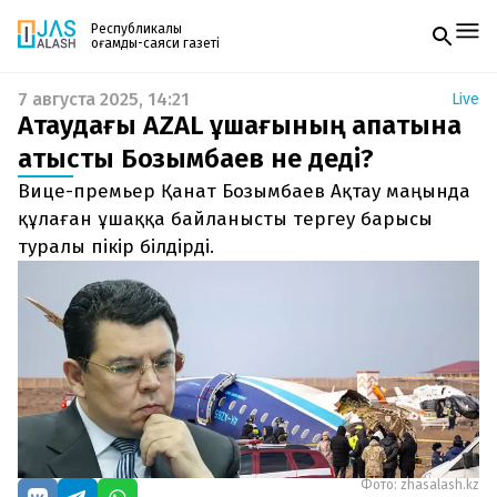
Республикалық
қоғамдық-саяси газеті
7 августа 2025, 14:21
Live
Жаңалықтар
Ақтаудағы AZAL ұшағының апатына
Спорт
Газетке жазылу
Live
қатысты Бозымбаев не деді?
PDF форматтағы газетті ай сайын электронды
Руханият
Вице-премьер Қанат Бозымбаев Ақтау маңында
поштаңызға алып отырыңыз. Жаңа нөмір
Аймақ
шыққан сәтте сізге бірден жіберіледі. Тек email
құлаған ұшаққа байланысты тергеу барысы
Архив
енгізіңіз, біз қалғанын өзіміз жібереміз.
Заң және тәртіп
туралы пікір білдірді.
Редакциямен байланыс
+7 708 604 51 06
Жарнама бөлімі
+7 701 220 64 52
Пошта
zhasalash100@gmail.com
Фото: zhasalash.kz