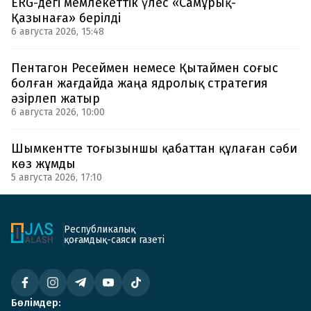
ERG-дегі мемлекеттік үлес «Самұрық-
Қазынаға» берілді
6 августа 2026, 15:48
Пентагон Ресеймен немесе Қытаймен соғыс
болған жағдайда жаңа ядролық стратегия
әзірлеп жатыр
6 августа 2026, 10:00
Шымкентте тоғызыншы қабаттан құлаған сәби
көз жұмды
5 августа 2026, 17:10
Республикалық
қоғамдық-саяси газеті
Бөлімдер: