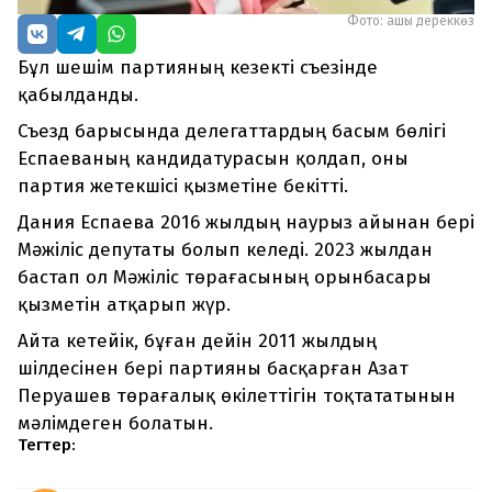
Фото: ашық дереккөз
Бұл шешім партияның кезекті съезінде
қабылданды.
Съезд барысында делегаттардың басым бөлігі
Еспаеваның кандидатурасын қолдап, оны
партия жетекшісі қызметіне бекітті.
Дания Еспаева 2016 жылдың наурыз айынан бері
Мәжіліс депутаты болып келеді. 2023 жылдан
бастап ол Мәжіліс төрағасының орынбасары
қызметін атқарып жүр.
Айта кетейік, бұған дейін 2011 жылдың
шілдесінен бері партияны басқарған Азат
Перуашев төрағалық өкілеттігін тоқтататынын
мәлімдеген болатын.
Тегтер: