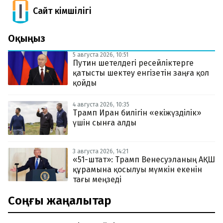
Сайт Әкімшілігі
Оқыңыз
5 августа 2026, 10:51
Путин шетелдегі ресейліктерге
қатысты шектеу енгізетін заңға қол
қойды
4 августа 2026, 10:35
Трамп Иран билігін «екіжүзділік»
үшін сынға алды
3 августа 2026, 14:21
«51-штат»: Трамп Венесуэланың АҚШ
құрамына қосылуы мүмкін екенін
тағы меңзеді
Соңғы жаңалықтар