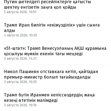
Путин шетелдегі ресейліктерге қатысты
шектеу енгізетін заңға қол қойды
5 августа 2026, 10:51
Трамп Иран билігін «екіжүзділік» үшін сынға
алды
4 августа 2026, 10:35
«51-штат»: Трамп Венесуэланың АҚШ құрамына
қосылуы мүмкін екенін тағы меңзеді
3 августа 2026, 14:21
Никол Пашинян отставкаға кетіп, қайтадан
премьер-министр болып тағайындалды
3 августа 2026, 10:25
Трамп бүгін Иранмен келіссөздердің жаңа
кезеңі өтетінін мәлімдеді
3 августа 2026, 10:16