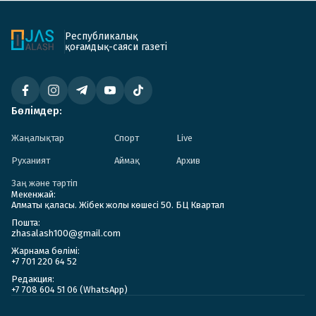
Республикалық
қоғамдық-саяси газеті
Бөлімдер:
Жаңалықтар
Спорт
Live
Руханият
Аймақ
Архив
Заң және тәртіп
Мекенжай:
Алматы қаласы. Жібек жолы көшесі 50. БЦ Квартал
Пошта:
zhasalash100@gmail.com
Жарнама бөлімі:
+7 701 220 64 52
Редакция:
+7 708 604 51 06 (WhatsApp)