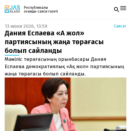
Республикалық
қоғамдық-саяси газеті
13 июня 2026, 13:59
Саясат
Жаңалықтар
Дания Еспаева «Ақ жол»
Спорт
Газетке жазылу
Live
партиясының жаңа төрағасы
PDF форматтағы газетті ай сайын электронды
Руханият
болып сайланды
поштаңызға алып отырыңыз. Жаңа нөмір
Аймақ
шыққан сәтте сізге бірден жіберіледі. Тек email
Архив
Мәжіліс төрағасының орынбасары Дания
енгізіңіз, біз қалғанын өзіміз жібереміз.
Заң және тәртіп
Еспаева демократиялық «Ақ жол» партиясының
жаңа төрағасы болып сайланды.
Редакциямен байланыс
+7 708 604 51 06
Жарнама бөлімі
+7 701 220 64 52
Пошта
zhasalash100@gmail.com