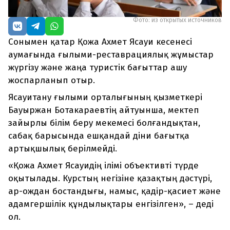
Фото: из открытых источников
Сонымен қатар Қожа Ахмет Ясауи кесенесі
аумағында ғылыми-реставрациялық жұмыстар
жүргізу және жаңа туристік бағыттар ашу
жоспарланып отыр.
Ясауитану ғылыми орталығының қызметкері
Бауыржан Ботакараевтің айтуынша, мектеп
зайырлы білім беру мекемесі болғандықтан,
сабақ барысында ешқандай діни бағытқа
артықшылық берілмейді.
«Қожа Ахмет Ясауидің ілімі объективті түрде
оқытылады. Курстың негізіне қазақтың дәстүрі,
ар-ождан бостандығы, намыс, қадір-қасиет және
адамгершілік құндылықтары енгізілген», – деді
ол.