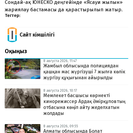
Сондай-ақ ЮНЕСКО деңгейінде «Ясауи жылын»
жариялау бастамасы да қарастырылып жатыр.
Тегтер:
Сайт Әкімшілігі
Оқыңыз
8 августа 2026, 11:47
Жамбыл облысында полициядан
қашқан мас жүргізуші 7 жылға көлік
жүргізу құқығынан айырылды
8 августа 2026, 10:17
Мемлекет басшысы көрнекті
кинорежиссер Ардақ Әмірқұловтың
отбасына көңіл айту жеделхатын
жолдады
8 августа 2026, 09:55
Алматы облысында Болат