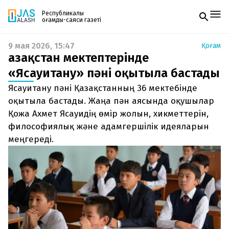
Республикалық
қоғамдық-саяси газеті
9 мая 2026, 15:47
Қоғам
Жаңалықтар
Қазақстан мектептерінде
Спорт
Газетке жазылу
Live
«Ясауитану» пәні оқытыла бастады
PDF форматтағы газетті ай сайын электронды
Руханият
Ясауитану пәні Қазақстанның 36 мектебінде
поштаңызға алып отырыңыз. Жаңа нөмір
Аймақ
шыққан сәтте сізге бірден жіберіледі. Тек email
оқытыла бастады. Жаңа пән аясында оқушылар
Архив
енгізіңіз, біз қалғанын өзіміз жібереміз.
Заң және тәртіп
Қожа Ахмет Ясауидің өмір жолын, хикметтерін,
философиялық және адамгершілік идеяларын
Редакциямен байланыс
меңгереді.
+7 708 604 51 06
Жарнама бөлімі
+7 701 220 64 52
Пошта
zhasalash100@gmail.com