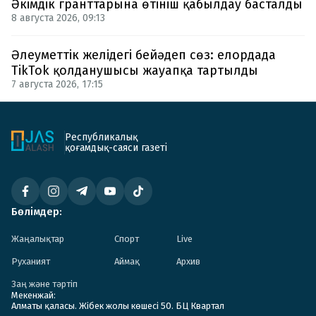
Әкімдік гранттарына өтініш қабылдау басталды
8 августа 2026, 09:13
Әлеуметтік желідегі бейәдеп сөз: елордада
TikTok қолданушысы жауапқа тартылды
7 августа 2026, 17:15
Республикалық
қоғамдық-саяси газеті
Бөлімдер:
Жаңалықтар
Спорт
Live
Руханият
Аймақ
Архив
Заң және тәртіп
Мекенжай:
Алматы қаласы. Жібек жолы көшесі 50. БЦ Квартал