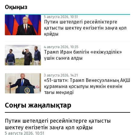
Оқыңыз
5 августа 2026, 10:51
Путин шетелдегі ресейліктерге
қатысты шектеу енгізетін заңға қол
қойды
4 августа 2026, 10:35
Трамп Иран билігін «екіжүзділік»
үшін сынға алды
3 августа 2026, 14:21
«51-штат»: Трамп Венесуэланың АҚШ
құрамына қосылуы мүмкін екенін
тағы меңзеді
Соңғы жаңалықтар
Путин шетелдегі ресейліктерге қатысты
шектеу енгізетін заңға қол қойды
5 августа 2026, 10:51