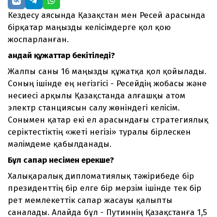
Кездесу аясында Қазақстан мен Ресей арасында
бірқатар маңызды келісімдерге қол қою
жоспарланған.
Қандай құжаттар бекітіледі?
Жалпы саны 16 маңызды құжатқа қол қойылады.
Соның ішінде ең негізгісі - Ресейдің жобасы және
несиесі арқылы Қазақстанда алғашқы атом
электр станциясын салу жөніндегі келісім.
Сонымен қатар екі ел арасындағы стратегиялық
серіктестіктің «жеті негізі» туралы бірлескен
мәлімдеме қабылданады.
Бұл сапар несімен ерекше?
Халықаралық дипломатиялық тәжірибеде бір
президенттің бір елге бір мерзім ішінде тек бір
рет мемлекеттік сапар жасауы қалыпты
саналады. Алайда бұл - Путиннің Қазақстанға 1,5