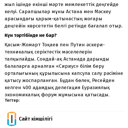
жыл ішінде екінші мәрте мемлекеттік деңгейде
келуі. Сарапшылар мұны Астана мен Мәскеу
арасындағы қарым-қатынастың жоғары
деңгейін көрсететін белгі ретінде бағалап отыр.
Күн тәртібінде не бар?
Қасым-Жомарт Тоқаев пен Путин әскери-
техникалық серіктестік мәселелерін
талқылайды. Сондай-ақ Астанада дарынды
балаларға арналған «Сириус» білім беру
орталығының құрылысына капсула салу рәсіміне
қатысу жоспарланған. Бұдан бөлек, Ресейден
келген 400 адамдық делегация Еуразиялық
экономикалық форум жұмысына қатысады.
Тегтер:
Сайт Әкімшілігі