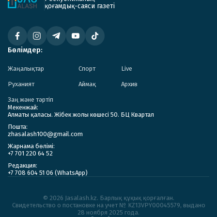
қоғамдық-саяси газеті
Бөлімдер:
Жаңалықтар
Спорт
Live
Руханият
Аймақ
Архив
Заң және тәртіп
Мекенжай:
Алматы қаласы. Жібек жолы көшесі 50. БЦ Квартал
Пошта:
zhasalash100@gmail.com
Жарнама бөлімі:
+7 701 220 64 52
Редакция:
+7 708 604 51 06 (WhatsApp)
© 2026 Jasalash.kz. Барлық құқық қорғалған.
Cвидетельство о постановке на учет № KZ13VPY00045579, выдано
28 ноября 2025 года.