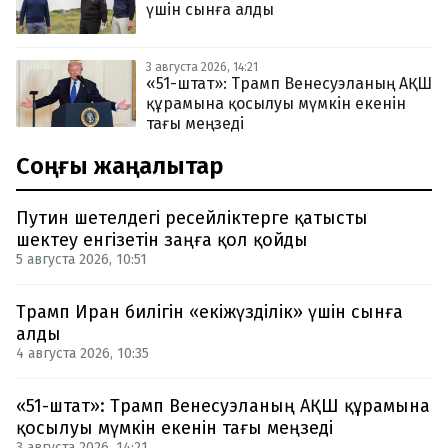
үшін сынға алды
3 августа 2026, 14:21
«51-штат»: Трамп Венесуэланың АҚШ
құрамына қосылуы мүмкін екенін
тағы меңзеді
Соңғы жаңалықтар
Путин шетелдегі ресейліктерге қатысты
шектеу енгізетін заңға қол қойды
5 августа 2026, 10:51
Трамп Иран билігін «екіжүзділік» үшін сынға
алды
4 августа 2026, 10:35
«51-штат»: Трамп Венесуэланың АҚШ құрамына
қосылуы мүмкін екенін тағы меңзеді
3 августа 2026, 14:21