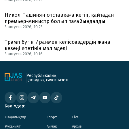
Никол Пашинян отставкаға кетіп, қайтадан
премьер-министр болып тағайындалды
3 августа 2026, 10:25
Трамп бүгін Иранмен келіссөздердің жаңа
кезеңі өтетінін мәлімдеді
3 августа 2026, 10:16
Республикалық
қоғамдық-саяси газеті
Бөлімдер:
Жаңалықтар
Спорт
Live
Руханият
Аймақ
Архив