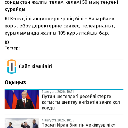
сондықтан жалпы төлем көлемі 50 мың теңгені
құрайды.
КТК-ның ірі акционерлерінің бірі - Назарбаев
қоры. eGov деректеріне сәйкес, телеарнаның
құрылымында жалпы 105 құрылтайшы бар.
Ю
Тегтер:
Сайт Әкімшілігі
Оқыңыз
5 августа 2026, 10:51
Путин шетелдегі ресейліктерге
қатысты шектеу енгізетін заңға қол
қойды
4 августа 2026, 10:35
Трамп Иран билігін «екіжүзділік»