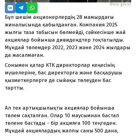
Фото: gov.kz
Бұл шешім акционерлердің 28 мамырдағы
жиналысында қабылданған. Компания 2025
жылғы таза табысын бөлмейді, сәйкесінше жай
акциялар бойынша дивидендтер тоқтатылды.
Мұндай төлемдер 2022, 2023 және 2024 жылдары
да жасалмаған.
Сонымен қатар КТК директорлар кеңесінің
мүшелеріне, бас директорға және басқарушы
қызметкерлерге де сыйақы төлеуден бас
тартты.
Ал тек артықшылықты акциялар бойынша
төлем сақталған. Олар 10 маусымнан бастап
төлене бастады - бір акцияға 100 теңгеден.
Мұндай акциялардың жалпы саны 500 дана,