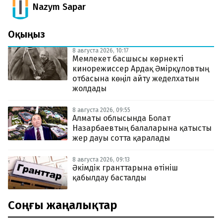
Nazym Sapar
Оқыңыз
8 августа 2026, 10:17
Мемлекет басшысы көрнекті
кинорежиссер Ардақ Әмірқұловтың
отбасына көңіл айту жеделхатын
жолдады
8 августа 2026, 09:55
Алматы облысында Болат
Назарбаевтың балаларына қатысты
жер дауы сотта қаралады
8 августа 2026, 09:13
Әкімдік гранттарына өтініш
қабылдау басталды
Соңғы жаңалықтар