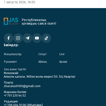
7 августа 2026, 16:55
Республикалық
қоғамдық-саяси газеті
Бөлімдер:
Жаңалықтар
Спорт
Live
Руханият
Аймақ
Архив
Заң және тәртіп
Мекенжай:
Алматы қаласы. Жібек жолы көшесі 50. БЦ Квартал
Пошта:
zhasalash100@gmail.com
Жарнама бөлімі:
+7 701 220 64 52
Редакция:
+7 708 604 51 06 (WhatsApp)