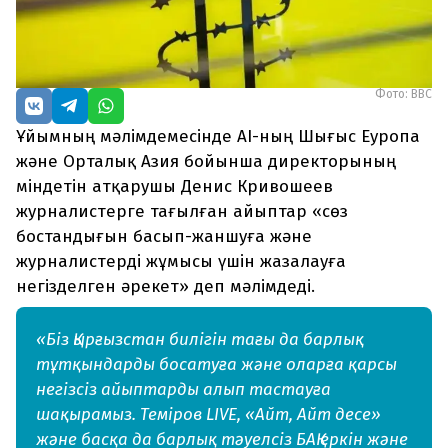
Фото: BBC
Ұйымның мәлімдемесінде AI-ның Шығыс Еуропа
және Орталық Азия бойынша директорының
міндетін атқарушы Денис Кривошеев
журналистерге тағылған айыптар «сөз
бостандығын басып-жаншуға және
журналистерді жұмысы үшін жазалауға
негізделген әрекет» деп мәлімдеді.
«Біз Қырғызстан билігін тағы да барлық
тұтқындарды босатуға және оларға қарсы
негізсіз айыптарды алып тастауға
шақырамыз. Теміров LIVE, «Айт, Айт десе»
және басқа да барлық тәуелсіз БАҚ еркін және