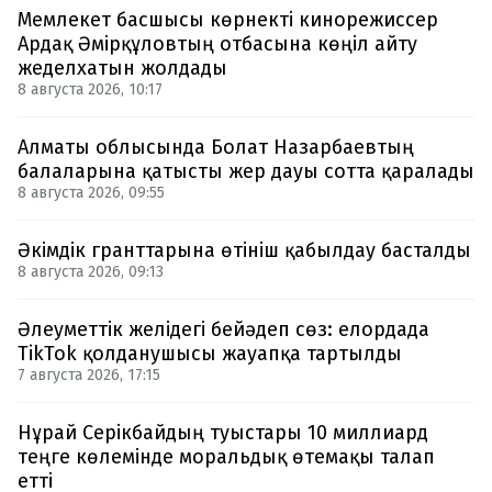
Мемлекет басшысы көрнекті кинорежиссер
Ардақ Әмірқұловтың отбасына көңіл айту
жеделхатын жолдады
8 августа 2026, 10:17
Алматы облысында Болат Назарбаевтың
балаларына қатысты жер дауы сотта қаралады
8 августа 2026, 09:55
Әкімдік гранттарына өтініш қабылдау басталды
8 августа 2026, 09:13
Әлеуметтік желідегі бейәдеп сөз: елордада
TikTok қолданушысы жауапқа тартылды
7 августа 2026, 17:15
Нұрай Серікбайдың туыстары 10 миллиард
теңге көлемінде моральдық өтемақы талап
етті