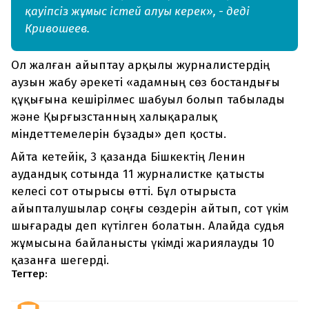
қауіпсіз жұмыс істей алуы керек», - деді
Кривошеев.
Ол жалған айыптау арқылы журналистердің
аузын жабу әрекеті «адамның сөз бостандығы
құқығына кешірілмес шабуыл болып табылады
және Қырғызстанның халықаралық
міндеттемелерін бұзады» деп қосты.
Айта кетейік, 3 қазанда Бішкектің Ленин
аудандық сотында 11 журналистке қатысты
келесі сот отырысы өтті. Бұл отырыста
айыпталушылар соңғы сөздерін айтып, сот үкім
шығарады деп күтілген болатын. Алайда судья
жұмысына байланысты үкімді жариялауды 10
қазанға шегерді.
Тегтер: