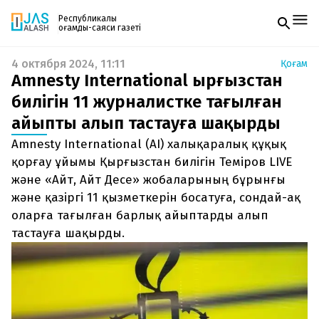
Республикалық
қоғамдық-саяси газеті
4 октября 2024, 11:11
Қоғам
Жаңалықтар
Amnesty International Қырғызстан
Спорт
Газетке жазылу
Live
билігін 11 журналистке тағылған
PDF форматтағы газетті ай сайын электронды
Руханият
айыпты алып тастауға шақырды
поштаңызға алып отырыңыз. Жаңа нөмір
Аймақ
шыққан сәтте сізге бірден жіберіледі. Тек email
Архив
Amnesty International (AI) халықаралық құқық
енгізіңіз, біз қалғанын өзіміз жібереміз.
Заң және тәртіп
қорғау ұйымы Қырғызстан билігін Теміров LIVE
және «Айт, Айт Десе» жобаларының бұрынғы
Редакциямен байланыс
және қазіргі 11 қызметкерін босатуға, сондай-ақ
+7 708 604 51 06
Жарнама бөлімі
оларға тағылған барлық айыптарды алып
+7 701 220 64 52
тастауға шақырды.
Пошта
zhasalash100@gmail.com