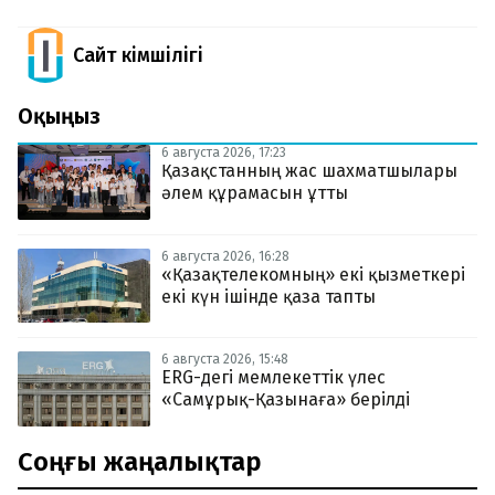
Сайт Әкімшілігі
Оқыңыз
6 августа 2026, 17:23
Қазақстанның жас шахматшылары
әлем құрамасын ұтты
6 августа 2026, 16:28
«Қазақтелекомның» екі қызметкері
екі күн ішінде қаза тапты
6 августа 2026, 15:48
ERG-дегі мемлекеттік үлес
«Самұрық-Қазынаға» берілді
Соңғы жаңалықтар