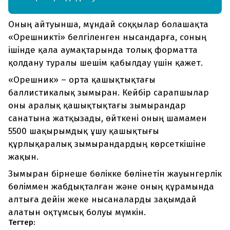
Оның айтуынша, мұндай соққылар болашақта
«Орешникті» белгіленген нысандарға, соның
ішінде қала аумақтарында толық форматта
қолдану туралы шешім қабылдау үшін қажет.
«Орешник» – орта қашықтықтағы
баллистикалық зымыран. Кейбір сарапшылар
оны аралық қашықтықтағы зымырандар
санатына жатқызады, өйткені оның шамамен
5500 шақырымдық ұшу қашықтығы
құрлықаралық зымырандардың көрсеткішіне
жақын.
Зымыран бірнеше бөлікке бөлінетін жауынгерлік
бөліммен жабдықталған және оның құрамында
алтыға дейін жеке нысаналарды зақымдай
алатын оқтұмсық болуы мүмкін.
Тегтер: