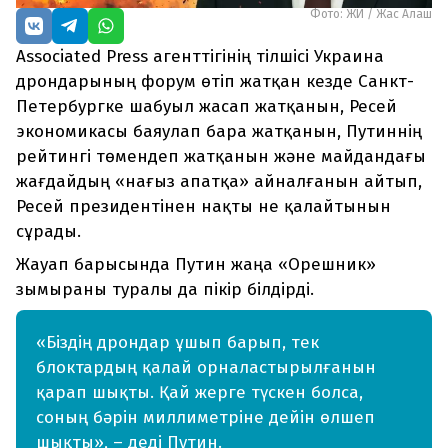
Фото: ЖИ / Жас Алаш
Associated Press агенттігінің тілшісі Украина
дрондарының форум өтіп жатқан кезде Санкт-
Петербургке шабуыл жасап жатқанын, Ресей
экономикасы баяулап бара жатқанын, Путиннің
рейтингі төмендеп жатқанын және майдандағы
жағдайдың «нағыз апатқа» айналғанын айтып,
Ресей президентінен нақты не қалайтынын
сұрады.
Жауап барысында Путин жаңа «Орешник»
зымыраны туралы да пікір білдірді.
«Біздің дрондар ұшып барып, тек
блоктардың қалай орналастырылғанын
қарап шықты. Қай жерге түскен болса,
соның бәрін миллиметріне дейін өлшеп
шықты», – деді Путин.