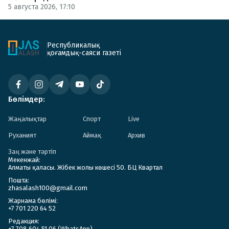
5 августа 2026, 17:10
Республикалық
қоғамдық-саяси газеті
Бөлімдер:
Жаңалықтар
Спорт
Live
Руханият
Аймақ
Архив
Заң және тәртіп
Мекенжай:
Алматы қаласы. Жібек жолы көшесі 50. БЦ Квартал
Пошта:
zhasalash100@gmail.com
Жарнама бөлімі:
+7 701 220 64 52
Редакция:
+7 708 604 51 06 (WhatsApp)