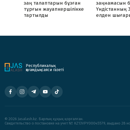
заң талаптарын бұзған
заңнамасын б
тұрғын жауапкершілікке
Үндістанның 
тартылды
елден шығар
Республикалық
қоғамдық-саяси газеті
© 2026 Jasalash.kz. Барлық құқық қорғалған.
Cвидетельство о постановке на учет № KZ13VPY00045579, выдано 28 но