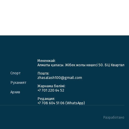
Мекенжай:
Алматы қаласы. Жібек жолы көшесі 50. БЦ Квартал
Спорт
Пошта:
zhasalash100@gmail.com
Руханият
Жарнама бөлімі:
+7 701 220 64 52
Архив
Редакция:
+7 708 604 51 06 (WhatsApp)
Разработано