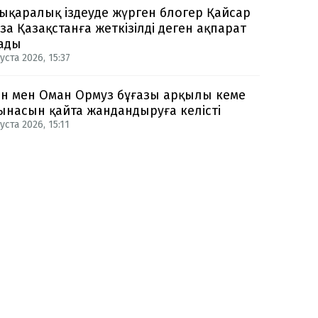
ықаралық іздеуде жүрген блогер Қайсар
за Қазақстанға жеткізілді деген ақпарат
ады
уста 2026, 15:37
н мен Оман Ормуз бұғазы арқылы кеме
ынасын қайта жандандыруға келісті
уста 2026, 15:11