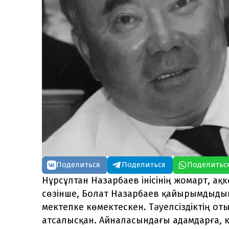
Поделиться
Поделиться
Поделитьс
Нұрсұлтан Назарбаев інісінің жомарт, а
сөзінше, Болат Назарбаев қайырымдыдық
мектепке көмектескен. Тәуелсіздіктің о
атсалысқан. Айналасындағы адамдарға, 