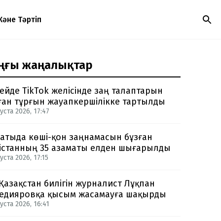
Және Тәртіп
ңғы жаңалықтар
ейде TikTok желісінде заң талаптарын
ған тұрғын жауапкершілікке тартылды
уста 2026, 17:47
атыда көші-қон заңнамасын бұзған
істанның 35 азаматы елден шығарылды
уста 2026, 17:15
 Қазақстан билігін журналист Лұқпан
едияровқа қысым жасамауға шақырды
уста 2026, 16:41