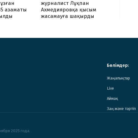
журналист Лұқпан
ұзған
Ахмедияровқа қысым
35 азаматы
жасамауға шақырды
ылды
Бөлімдер:
Жаңалықтар
Live
Аймақ
Заң және тәртіп
ября 2025 года.