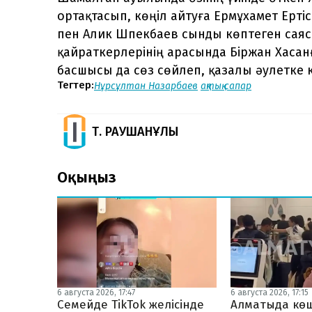
ортақтасып, көңіл айтуға Ермұхамет Ерті
пен Алик Шпекбаев сынды көптеген саяси
қайраткерлерінің арасында Біржан Хасан
басшысы да сөз сөйлеп, қазалы әулетке к
Тегтер:
Нұрсұлтан Назарбаев
ақтық сапар
Т. РАУШАНҰЛЫ
Оқыңыз
6 августа 2026, 17:47
6 августа 2026, 17:15
Семейде TikTok желісінде
Алматыда көш