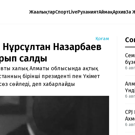
Жаңалықтар
Спорт
Live
Руханият
Аймақ
Архив
Заң 
Со
Қоғам
: Нұрсұлтан Назарбаев
Сем
ғарып салды
бұз
евты халық Алматы облысында ақтық
6 авг
танның бірінші президенті пен Үкімет
Алм
өз сөйледі, деп хабарлайды
Үнд
6 авг
CPJ
Ахм
6 авг