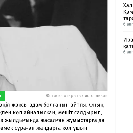
Хал
Қам
тар
6 авг
Ира
қат
6 авг
я
Фото: из открытых источников
қкөңіл жақсы адам болғанын айтты. Оның
пен көп айналысқан, мешіт салдырып,
тыз жылдығында жасалған жұмыстарға да
көмек сұраған жандарға қол ұшын