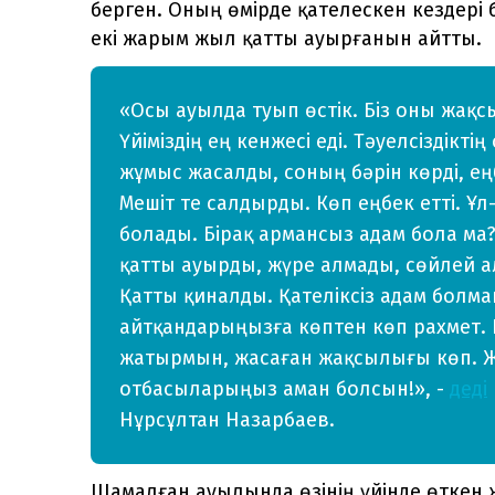
берген. Оның өмірде қателескен кездері 
екі жарым жыл қатты ауырғанын айтты.
«Осы ауылда туып өстік. Біз оны жақсы 
Үйіміздің ең кенжесі еді. Тәуелсіздік
жұмыс жасалды, соның бәрін көрді, еңб
Мешіт те салдырды. Көп еңбек етті. Ұл
болады. Бірақ армансыз адам бола ма? 
қатты ауырды, жүре алмады, сөйлей ал
Қатты қиналды. Қателіксіз адам болмай
айтқандарыңызға көптен көп рахмет. 
жатырмын, жасаған жақсылығы көп. Жа
отбасыларыңыз аман болсын!», -
деді
Нұрсұлтан Назарбаев.
Шамалған ауылында өзінің үйінде өткен 