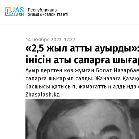
Республикалық
қоғамдық-саяси газеті
14 ноября 2023, 12:37
Газетке жазылу
«2,5 жыл қатты ауырды»
PDF форматтағы газетті ай сайын электронды
інісін ақтық сапарға шы
поштаңызға алып отырыңыз. Жаңа нөмір
шыққан сәтте сізге бірден жіберіледі. Тек email
Ауыр дерттен көз жұмған Болат Назарба
енгізіңіз, біз қалғанын өзіміз жібереміз.
сапарға шығарып салды. Жаназаға Қазақс
басшысы қатысып, жамағаттың алдында с
Zhasalash.kz.