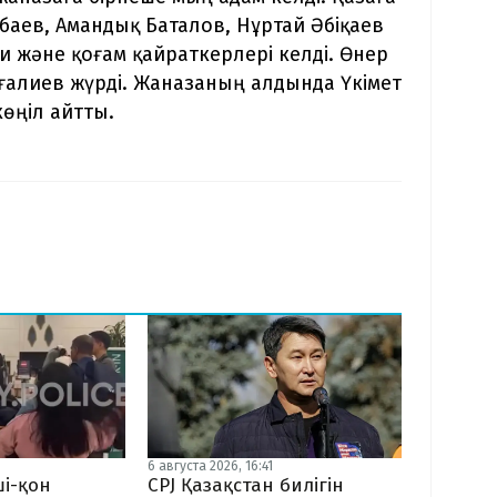
сбаев, Амандық Баталов, Нұртай Әбіқаев
 және қоғам қайраткерлері келді. Өнер
ғалиев жүрді. Жаназаның алдында Үкімет
өңіл айтты.
6 августа 2026, 16:41
CPJ Қазақстан билігін
і-қон