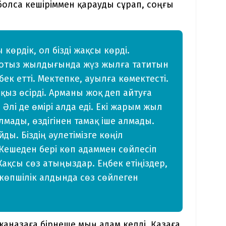
болса кешіріммен қарауды сұрап, соңғы
көрдік, ол бізді жақсы көрді.
тің отыз жылдығында жүз жылға татитын
ек етті. Мектепке, ауылға көмектесті.
-қыз өсірді. Арманы жоқ деп айтуға
Әлі де өмірі алда еді. Екі жарым жыл
мады, өздігінен тамақ іше алмады.
ды. Біздің әулетімізге көңіл
Кешеден бері көп адаммен сөйлесіп
қсы сөз атыңыздар. Еңбек етіңіздер,
көпшілік алдында сөз сөйлеген
жаназаға бірнеше мың адам келді. Қазаға