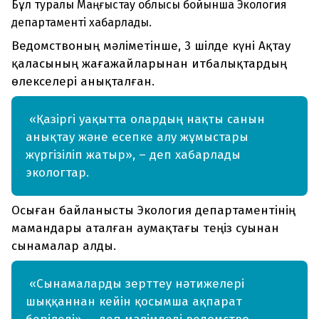
Бұл туралы Маңғыстау облысы бойынша Экология
департаменті хабарлады.
Ведомствоның мәліметінше, 3 шілде күні Ақтау
қаласының жағажайларынан итбалықтардың
өлекселері анықталған.
«Қазіргі уақытта олардың нақты санын
анықтау және есепке алу жұмыстары
жүргізіліп жатыр», – деп хабарлады
экологтар.
Осыған байланысты Экология департаментінің
мамандары аталған аумақтағы теңіз суынан
сынамалар алды.
«Сынамаларды зерттеу нәтижелері
шыққаннан кейін қосымша ақпарат