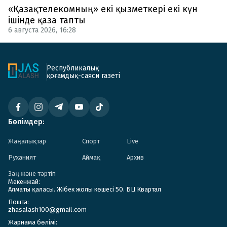
«Қазақтелекомның» екі қызметкері екі күн
ішінде қаза тапты
6 августа 2026, 16:28
Республикалық
қоғамдық-саяси газеті
Бөлімдер:
Жаңалықтар
Спорт
Live
Руханият
Аймақ
Архив
Заң және тәртіп
Мекенжай:
Алматы қаласы. Жібек жолы көшесі 50. БЦ Квартал
Пошта:
zhasalash100@gmail.com
Жарнама бөлімі: