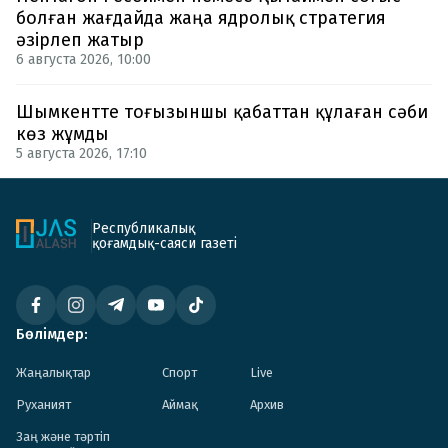
болған жағдайда жаңа ядролық стратегия
әзірлеп жатыр
6 августа 2026, 10:00
Шымкентте тоғызыншы қабаттан құлаған сәби
көз жұмды
5 августа 2026, 17:10
Республикалық
қоғамдық-саяси газеті
Бөлімдер:
Жаңалықтар
Спорт
Live
Руханият
Аймақ
Архив
Заң және тәртіп