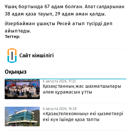
Ұшақ бортында 67 адам болған.
Апат салдарынан
38 адам қаза тауып, 29 адам аман қалды.
Әзербайжан ұшақты Ресей атып түсірді деп
айыптады.
Тегтер:
Сайт Әкімшілігі
Оқыңыз
6 августа 2026, 17:23
Қазақстанның жас шахматшылары
әлем құрамасын ұтты
6 августа 2026, 16:28
«Қазақтелекомның» екі қызметкері
екі күн ішінде қаза тапты