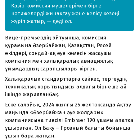
Қазір комиссия мүшелерімен бірге
нәтижелерді жинақтау және келісу кезеңі
жүріп жатыр, — деді ол.
Вице-премьердің айтуынша, комиссия
құрамына Әзербайжан, Қазақстан, Ресей
өкілдері, сондай-ақ әуе кемесін жасаушы
компания мен халықаралық авиациялық
ұйымдардың сарапшылары кірген.
Халықаралық стандарттарға сәйкес, тергеудің
техникалық қорытындысы алдағы бірнеше ай
ішінде жарияланбақ.
Еске салайық, 2024 жылғы 25 желтоқсанда Ақтау
маңында «Әзербайжан әуе жолдары»
компаниясына тиесілі Embraer 190 ұшағы апатқа
ұшыраған. Ол Баку – Грозный бағыты бойынша
ұшып бара жатқан.