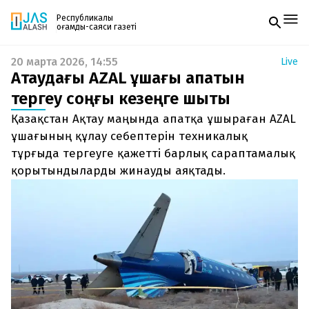
Республикалық
қоғамдық-саяси газеті
20 марта 2026, 14:55
Live
Жаңалықтар
Ақтаудағы AZAL ұшағы апатын
Спорт
Газетке жазылу
Live
тергеу соңғы кезеңге шықты
PDF форматтағы газетті ай сайын электронды
Руханият
Қазақстан Ақтау маңында апатқа ұшыраған AZAL
поштаңызға алып отырыңыз. Жаңа нөмір
Аймақ
шыққан сәтте сізге бірден жіберіледі. Тек email
ұшағының құлау себептерін техникалық
Архив
енгізіңіз, біз қалғанын өзіміз жібереміз.
Заң және тәртіп
тұрғыда тергеуге қажетті барлық сараптамалық
қорытындыларды жинауды аяқтады.
Редакциямен байланыс
+7 708 604 51 06
Жарнама бөлімі
+7 701 220 64 52
Пошта
zhasalash100@gmail.com