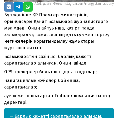
AZAL ұшағы. Фото: instagram.com/mangystau_audany
Бұл жөнінде ҚР Премьер-министрінің
орынбасары Қанат Бозымбаев журналистерге
мәлімдеді. Оның айтуынша, қазіргі таңда
халықаралық комиссияның қатысуымен тергеу
нәтижелерін қорытындылау жұмыстары
жүргізіліп жатыр.
Бозымбаевтың сөзінше, барлық қажетті
сараптамалар алынған. Оның ішінде:
GPS-трекерлер бойынша қорытындылар;
навигациялық жүйелер бойынша;
сараптамалар;
әуе кемесін шығарған Embraer компаниясының
деректері.
— Барлық қажетті сараптамалар алынды.