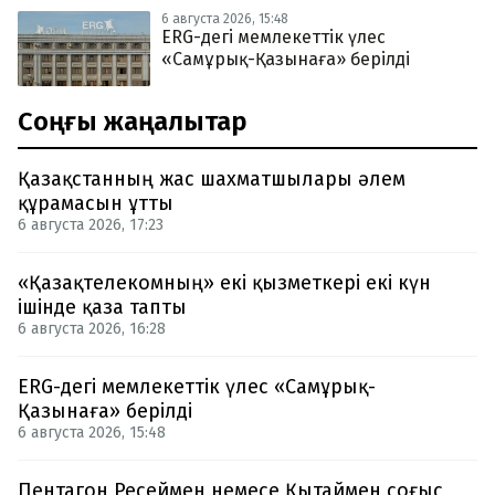
6 августа 2026, 15:48
ERG-дегі мемлекеттік үлес
«Самұрық-Қазынаға» берілді
Соңғы жаңалықтар
Қазақстанның жас шахматшылары әлем
құрамасын ұтты
6 августа 2026, 17:23
«Қазақтелекомның» екі қызметкері екі күн
ішінде қаза тапты
6 августа 2026, 16:28
ERG-дегі мемлекеттік үлес «Самұрық-
Қазынаға» берілді
6 августа 2026, 15:48
Пентагон Ресеймен немесе Қытаймен соғыс