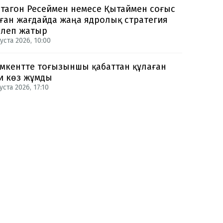
тагон Ресеймен немесе Қытаймен соғыс
ған жағдайда жаңа ядролық стратегия
рлеп жатыр
уста 2026, 10:00
кентте тоғызыншы қабаттан құлаған
и көз жұмды
уста 2026, 17:10