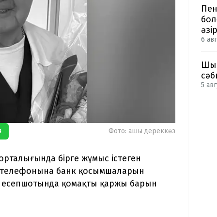
Пен
бол
әзі
6 авг
Шым
сәб
5 авг
я
Фото: ашық дереккөз
орталығында бірге жұмыс істеген
ың телефонына банк қосымшаларын
ің есепшотында қомақты қаржы барын