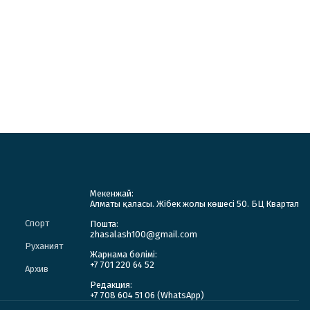
Мекенжай:
Алматы қаласы. Жібек жолы көшесі 50. БЦ Квартал
Спорт
Пошта:
zhasalash100@gmail.com
Руханият
Жарнама бөлімі:
+7 701 220 64 52
Архив
Редакция:
+7 708 604 51 06 (WhatsApp)