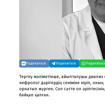
Поделиться
Поделиться
Поделитьс
Тергеу мәліметінше, айыпталушы диализ 
нефролог дәрігердің сеніміне кіріп, он
орнатып жүрген. Сол сәтте ол әріптесін
байқап қалған.