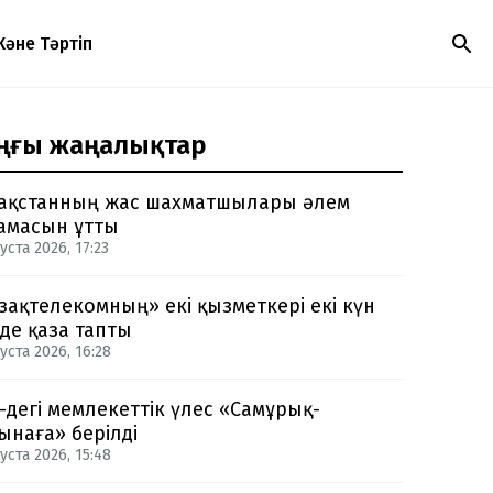
Және Тәртіп
ңғы жаңалықтар
ақстанның жас шахматшылары әлем
амасын ұтты
уста 2026, 17:23
зақтелекомның» екі қызметкері екі күн
нде қаза тапты
уста 2026, 16:28
-дегі мемлекеттік үлес «Самұрық-
ынаға» берілді
уста 2026, 15:48