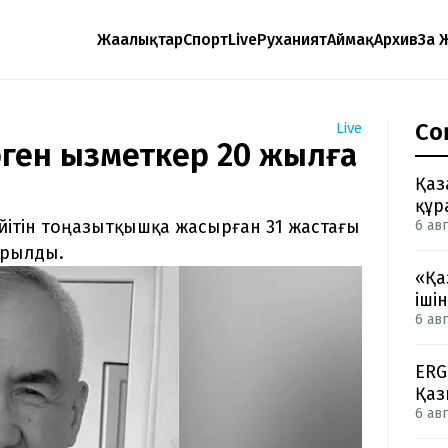
Жаңалықтар
Спорт
Live
Руханият
Аймақ
Архив
Заң 
Со
Live
рген қызметкер 20 жылға
Қаз
құр
мәйітін тоңазытқышқа жасырған 31 жастағы
6 авг
ырылды.
«Қа
іші
6 авг
ERG
Қаз
6 авг