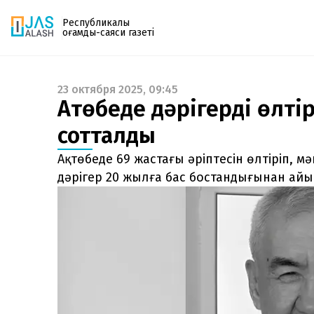
Республикалық
қоғамдық-саяси газеті
23 октября 2025, 09:45
Газетке жазылу
Ақтөбеде дәрігерді өлті
PDF форматтағы газетті ай сайын электронды
сотталды
поштаңызға алып отырыңыз. Жаңа нөмір
шыққан сәтте сізге бірден жіберіледі. Тек email
Ақтөбеде 69 жастағы әріптесін өлтіріп, 
енгізіңіз, біз қалғанын өзіміз жібереміз.
дәрігер 20 жылға бас бостандығынан ай