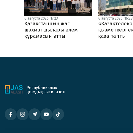
6 августа 2026, 17:23
6 августа 2026, 16:28
Қазақстанның жас
«Қазақтелеко
шахматшылары әлем
қызметкері ек
құрамасын ұтты
қаза тапты
Республикалық
қоғамдық-саяси газеті