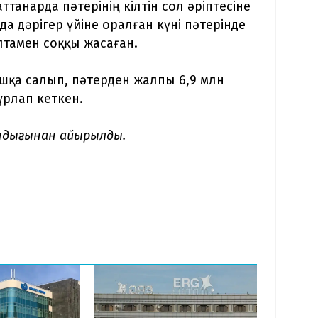
аттанарда пәтерінің кілтін сол әріптесіне
а дәрігер үйіне оралған күні пәтерінде
лтамен соққы жасаған.
шқа салып, пәтерден жалпы 6,9 млн
ұрлап кеткен.
андығынан айырылды.