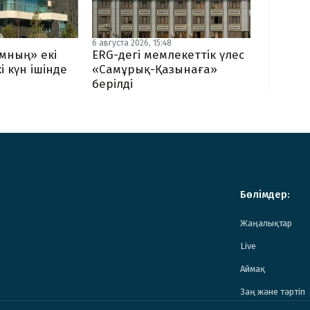
6 августа 2026, 15:48
мның» екі
ERG-дегі мемлекеттік үлес
і күн ішінде
«Самұрық-Қазынаға»
берілді
Бөлімдер:
Жаңалықтар
Live
Аймақ
Заң және тәртіп