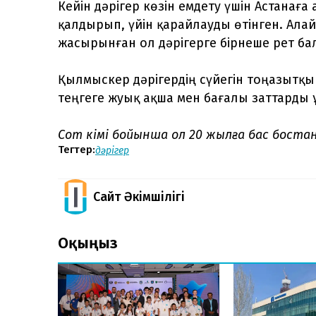
Кейін дәрігер көзін емдету үшін Астанаға 
қалдырып, үйін қарайлауды өтінген. Алайд
жасырынған ол дәрігерге бірнеше рет ба
Қылмыскер дәрігердің сүйегін тоңазытқы
теңгеге жуық ақша мен бағалы заттарды 
Сот үкімі бойынша ол 20 жылға бас бост
Тегтер:
дәрігер
Сайт Әкімшілігі
Оқыңыз