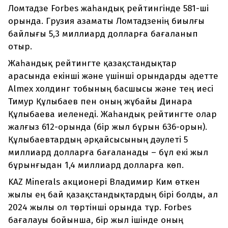
Ломтадзе Forbes жаһандық рейтингінде 581-ші
орында. Грузия азаматы Ломтадзенің биылғы
байлығы 5,3 миллиард долларға бағаланып
отыр.
Жаһандық рейтингте қазақстандықтар
арасында екінші және үшінші орындарды әдетте
Almex холдинг тобының басшысы және тең иесі
Тимур Құлыбаев пен оның жұбайы Динара
Құлыбаева иеленеді. Жаһандық рейтингте олар
жалғыз 612-орында (бір жыл бұрын 636-орын).
Құлыбаевтардың əрқайсысының дəулеті 5
миллиард долларға бағаланады – бұл екі жыл
бұрынғыдан 1,4 миллиард долларға көп.
KAZ Minerals акционері Владимир Ким өткен
жылы ең бай қазақстандықтардың бірі болды, ал
2024 жылы ол төртінші орында тұр. Forbes
бағалауы бойынша, бір жыл ішінде оның