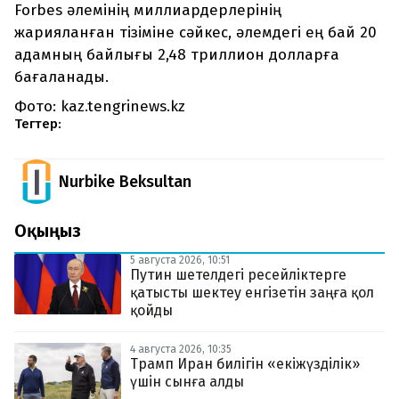
Forbes әлемінің миллиардерлерінің
жарияланған тізіміне сәйкес, әлемдегі ең бай 20
адамның байлығы 2,48 триллион долларға
бағаланады.
Фото: kaz.tengrinews.kz
Тегтер:
Nurbike Beksultan
Оқыңыз
5 августа 2026, 10:51
Путин шетелдегі ресейліктерге
қатысты шектеу енгізетін заңға қол
қойды
4 августа 2026, 10:35
Трамп Иран билігін «екіжүзділік»
үшін сынға алды