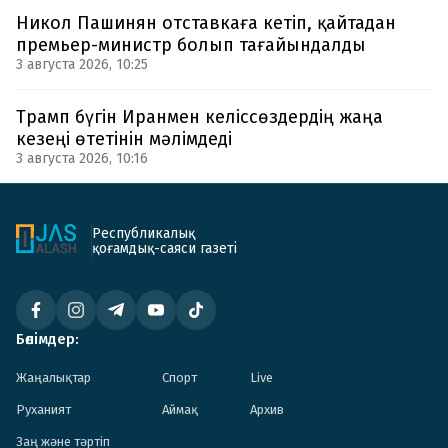
Никол Пашинян отставкаға кетіп, қайтадан
премьер-министр болып тағайындалды
3 августа 2026, 10:25
Трамп бүгін Иранмен келіссөздердің жаңа
кезеңі өтетінін мәлімдеді
3 августа 2026, 10:16
Республикалық
қоғамдық-саяси газеті
Бөлімдер:
Жаңалықтар
Спорт
Live
Руханият
Аймақ
Архив
Заң және тәртіп