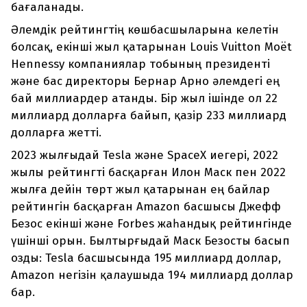
бағаланады.
Әлемдік рейтингтің көшбасшыларына келетін
болсақ, екінші жыл қатарынан Louis Vuitton Moët
Hennessy компаниялар тобының президенті
және бас директоры Бернар Арно әлемдегі ең
бай миллиардер атанды. Бір жыл ішінде ол 22
миллиард долларға байып, қазір 233 миллиард
долларға жетті.
2023 жылғыдай Tesla және SpaceX иегері, 2022
жылы рейтингті басқарған Илон Маск пен 2022
жылға дейін төрт жыл қатарынан ең байлар
рейтингін басқарған Amazon басшысы Джефф
Безос екінші және Forbes жаһандық рейтингінде
үшінші орын. Былтырғыдай Маск Безосты басып
озды: Tesla басшысында 195 миллиард доллар,
Amazon негізін қалаушыда 194 миллиард доллар
бар.