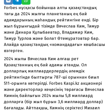
Forbes нұсқасы бойынша алты қазақстандық
тағы да 2024 жылғы планетаның ең бай
адамдарының жаһандық рейтингіне енді. Бір
жыл бұрынғыдай тізімде Вячеслав Ким, Тимур
және Динара Құлыбаевтар, Владимир Ким,
Тимур Турлов және Болат Өтемұратовтар бар.
Алайда қазақстандық «командадағы» көшбасшы
өзгерген.
2024 жылы Вячеслав Ким алғаш рет
Қазақстанның ең бай адамы атанды. Ол
долларлық миллиардерлердің әлемдік
рейтингінде былтырғы 787-ші орыннан биыл
511-орынға көтерілді. Forbes Kaspi.kz акционері
және директорлар кеңесінің төрағасы Вячеслав
Кимнің байлығын 2024 жылы 5,8 миллиард
долларға (бір жыл бұрын 3,6 миллиард доллар)
бағалады. Айтпақшы, Кимнің серіктесі Михаил