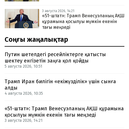
3 августа 2026, 14:21
«51-штат»: Трамп Венесуэланың АҚШ
құрамына қосылуы мүмкін екенін
тағы меңзеді
Соңғы жаңалықтар
Путин шетелдегі ресейліктерге қатысты
шектеу енгізетін заңға қол қойды
5 августа 2026, 10:51
Трамп Иран билігін «екіжүзділік» үшін сынға
алды
4 августа 2026, 10:35
«51-штат»: Трамп Венесуэланың АҚШ құрамына
қосылуы мүмкін екенін тағы меңзеді
3 августа 2026, 14:21