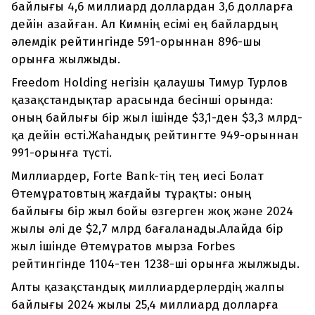
байлығы 4,6 миллиард доллардан 3,6 долларға
дейін азайған. Ал Кимнің есімі ең байлардың
әлемдік рейтингінде 591-орыннан 896-шы
орынға жылжыды.
Freedom Holding негізін қалаушы Тимур Турлов
қазақстандықтар арасында бесінші орында:
оның байлығы бір жыл ішінде $3,1-ден $3,3 млрд-
қа дейін өсті.Жаһандық рейтингте 949-орыннан
991-орынға түсті.
Миллиардер, Forte Bank-тің тең иесі Болат
Өтемұратовтың жағдайы тұрақты: оның
байлығы бір жыл бойы өзгерген жоқ және 2024
жылы әлі де $2,7 млрд бағаланады.Алайда бір
жыл ішінде Өтемұратов мырза Forbes
рейтингінде 1104-тен 1238-ші орынға жылжыды.
Алты қазақстандық миллиардерлердің жалпы
байлығы 2024 жылы 25,4 миллиард долларға