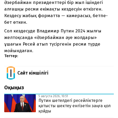
Әзербайжан президенттері бір жыл ішіндегі
алғашқы ресми екіжақты кездесуін өткізген.
Кездесу жабық форматта — камерасыз, бетпе-
бет өткен.
Сол кездесуде Владимир Путин 2024 жылғы
желтоқсанда «Әзербайжан әуе жолдары»
ұшағын Ресей атып түсіргенін ресми түрде
мойындаған.
Тегтер:
Сайт Әкімшілігі
Оқыңыз
5 августа 2026, 10:51
Путин шетелдегі ресейліктерге
қатысты шектеу енгізетін заңға қол
қойды