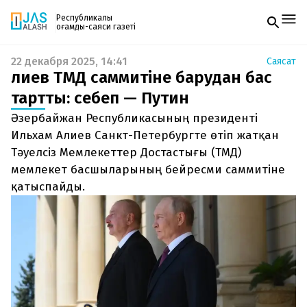
Республикалық
қоғамдық-саяси газеті
22 декабря 2025, 14:41
Саясат
Жаңалықтар
Әлиев ТМД саммитіне барудан бас
Спорт
Газетке жазылу
Live
тартты: себеп — Путин
PDF форматтағы газетті ай сайын электронды
Руханият
Әзербайжан Республикасының президенті
поштаңызға алып отырыңыз. Жаңа нөмір
Аймақ
шыққан сәтте сізге бірден жіберіледі. Тек email
Ильхам Алиев Санкт-Петербургте өтіп жатқан
Архив
енгізіңіз, біз қалғанын өзіміз жібереміз.
Заң және тәртіп
Тәуелсіз Мемлекеттер Достастығы (ТМД)
мемлекет басшыларының бейресми саммитіне
Редакциямен байланыс
қатыспайды.
+7 708 604 51 06
Жарнама бөлімі
+7 701 220 64 52
Пошта
zhasalash100@gmail.com