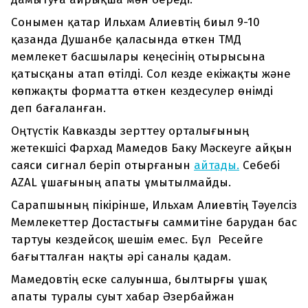
Сонымен қатар Ильхам Алиевтің биыл 9-10
қазанда Душанбе қаласында өткен ТМД
мемлекет басшылары кеңесінің отырысына
қатысқаны атап өтілді. Сол кезде екіжақты және
көпжақты форматта өткен кездесулер өнімді
деп бағаланған.
Оңтүстік Кавказды зерттеу орталығының
жетекшісі Фархад Мамедов Баку Мәскеуге айқын
саяси сигнал беріп отырғанын
айтады.
Себебі
AZAL ұшағының апаты ұмытылмайды.
Сарапшының пікірінше, Ильхам Алиевтің Тәуелсіз
Мемлекеттер Достастығы саммитіне барудан бас
тартуы кездейсоқ шешім емес. Бұл Ресейге
бағытталған нақты әрі саналы қадам.
Мамедовтің еске салуынша, былтырғы ұшақ
апаты туралы суыт хабар Әзербайжан