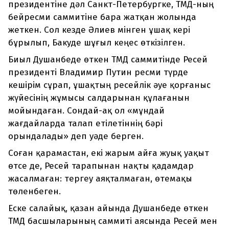
президентіне дәл Санкт-Петербургке, ТМД-ның
бейресми саммитіне бара жатқан жолында
жеткен. Сол кезде Әлиев мінген ұшақ кері
бұрылып, Бакуде шұғыл кеңес өткізілген.
Биыл Душанбеде өткен ТМД саммитінде Ресей
президенті Владимир Путин ресми түрде
кешірім сұрап, ұшақтың ресейлік әуе қорғаныс
жүйесінің жұмысы салдарынан құлағанын
мойындаған. Сондай-ақ ол «мұндай
жағдайларда талап етілетіннің бәрі
орындалады» деп уәде берген.
Соған қарамастан, екі жарым айға жуық уақыт
өтсе де, Ресей тарапынан нақты қадамдар
жасалмаған: тергеу аяқталмаған, өтемақы
төленбеген.
Еске салайық, қазан айында Душанбеде өткен
ТМД басшыларының саммиті аясында Ресей мен