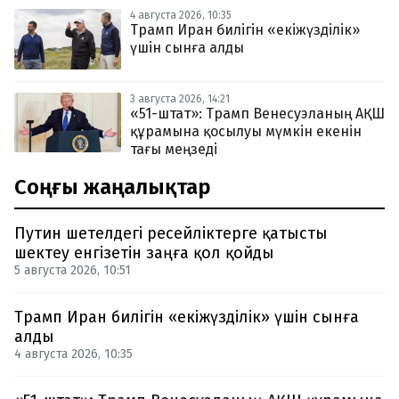
4 августа 2026, 10:35
Трамп Иран билігін «екіжүзділік»
үшін сынға алды
3 августа 2026, 14:21
«51-штат»: Трамп Венесуэланың АҚШ
құрамына қосылуы мүмкін екенін
тағы меңзеді
Соңғы жаңалықтар
Путин шетелдегі ресейліктерге қатысты
шектеу енгізетін заңға қол қойды
5 августа 2026, 10:51
Трамп Иран билігін «екіжүзділік» үшін сынға
алды
4 августа 2026, 10:35