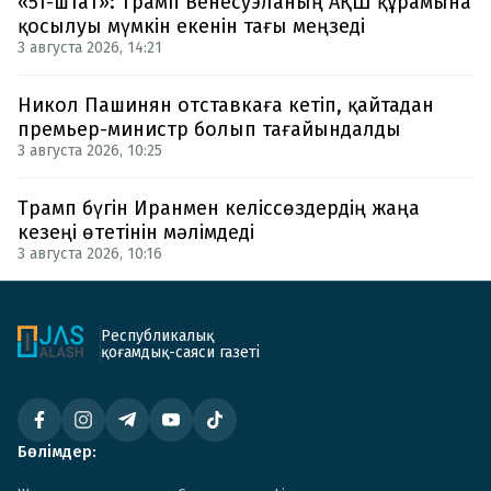
«51-штат»: Трамп Венесуэланың АҚШ құрамына
қосылуы мүмкін екенін тағы меңзеді
3 августа 2026, 14:21
Никол Пашинян отставкаға кетіп, қайтадан
премьер-министр болып тағайындалды
3 августа 2026, 10:25
Трамп бүгін Иранмен келіссөздердің жаңа
кезеңі өтетінін мәлімдеді
3 августа 2026, 10:16
Республикалық
қоғамдық-саяси газеті
Бөлімдер: