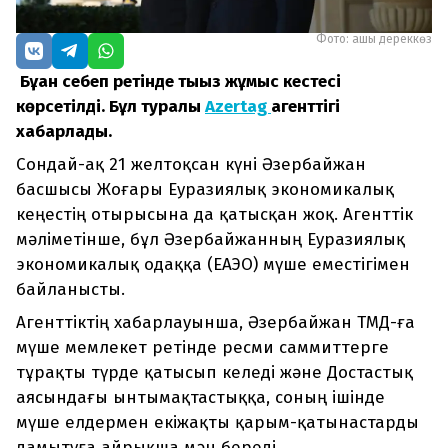
Фото: ашық дереккөз
Бұған себеп ретінде тығыз жұмыс кестесі
көрсетілді. Бұл туралы
Azertag
агенттігі
хабарлады.
Сондай-ақ 21 желтоқсан күні Әзербайжан
басшысы Жоғары Еуразиялық экономикалық
кеңестің отырысына да қатысқан жоқ. Агенттік
мәліметінше, бұл Әзербайжанның Еуразиялық
экономикалық одаққа (ЕАЭО) мүше еместігімен
байланысты.
Агенттіктің хабарлауынша, Әзербайжан ТМД-ға
мүше мемлекет ретінде ресми саммиттерге
тұрақты түрде қатысып келеді және Достастық
аясындағы ынтымақтастыққа, соның ішінде
мүше елдермен екіжақты қарым-қатынастарды
дамытуға айрықша мән береді.