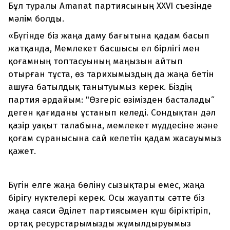
Бұл туралы Amanat партиясының XXVI съезінде
мәлім болды.
«Бүгінде біз жаңа даму бағытына қадам басып
жатқанда, Мемлекет басшысы ел бірлігі мен
қоғамның топтасуының маңызын айтып
отырған тұста, өз тарихымыздың да жаңа бетін
ашуға батылдық танытуымыз керек. Біздің
партия әрдайым: "Өзгеріс өзімізден басталады“
деген қағиданы ұстанып келеді. Сондықтан дәл
қазір уақыт талабына, мемлекет мүддесіне және
қоғам сұранысына сай келетін қадам жасауымыз
қажет.
Бүгін елге жаңа бөліну сызықтары емес, жаңа
бірігу нүктелері керек. Осы жауапты сәтте біз
жаңа саяси Әділет партиясымен күш біріктіріп,
ортақ ресурстарымызды жұмылдыруымыз