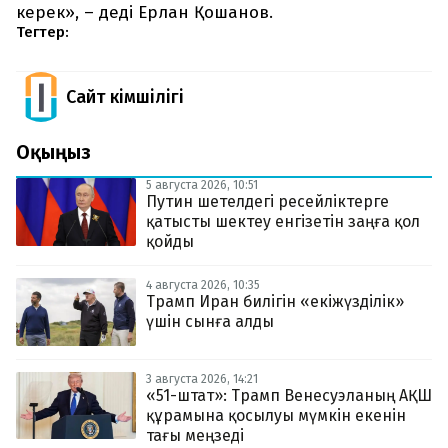
керек», – деді Ерлан Қошанов.
Тегтер:
Сайт Әкімшілігі
Оқыңыз
5 августа 2026, 10:51
Путин шетелдегі ресейліктерге
қатысты шектеу енгізетін заңға қол
қойды
4 августа 2026, 10:35
Трамп Иран билігін «екіжүзділік»
үшін сынға алды
3 августа 2026, 14:21
«51-штат»: Трамп Венесуэланың АҚШ
құрамына қосылуы мүмкін екенін
тағы меңзеді