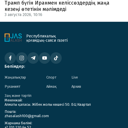
Трамп бүгін Иранмен келіссөздердің жаңа
кезеңі өтетінін мәлімдеді
3 августа 2026, 10:16
Республикалық
қоғамдық-саяси газеті
Бөлімдер:
Жаңалықтар
Спорт
Live
Руханият
Аймақ
Архив
Заң және тәртіп
Мекенжай:
Алматы қаласы. Жібек жолы көшесі 50. БЦ Квартал
Пошта:
zhasalash100@gmail.com
Жарнама бөлімі:
+7 701 220 64 52