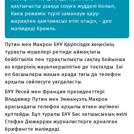
қақтығысты ұзаққа созуға мүдделі болып,
Киев режимін түрлі заманауи қару-
жарақпен қамтамасыз етіп отыр», - деп
мәлімдеді Кремль.
Путин мен Макрон БҰҰ Қауіпсіздік кеңесінің
тұрақты мүшелері ретінде аймақтағы
бейбітшілік пен тұрақтылықты сақтау бойынша
өз елдерінің жауапкершілігіне де тоқталды. Екі
ел басшылары жақын арада тағы да телефон
арқылы сөйлесуге уағдаласты.
БҰҰ Ресей мен Франция президенттері
Владимир Путин мен Эммануэль Макрон
арасындағы телефон арқылы өткен әңгімені
құптайды. Бұл туралы БҰҰ Бас хатшысының өкілі
Стефан Дюжаррик журналистерге арналған
брифингте мәлімдеді.