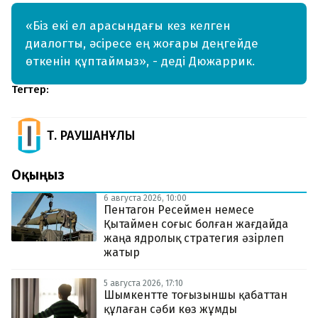
«Біз екі ел арасындағы кез келген
диалогты, әсіресе ең жоғары деңгейде
өткенін құптаймыз», - деді Дюжаррик.
Тегтер:
Т. РАУШАНҰЛЫ
Оқыңыз
6 августа 2026, 10:00
Пентагон Ресеймен немесе
Қытаймен соғыс болған жағдайда
жаңа ядролық стратегия әзірлеп
жатыр
5 августа 2026, 17:10
Шымкентте тоғызыншы қабаттан
құлаған сәби көз жұмды