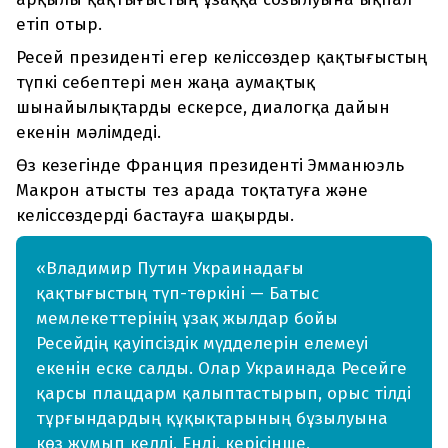
етіп отыр.
Ресей президенті егер келіссөздер қақтығыстың
түпкі себептері мен жаңа аумақтық
шынайылықтарды ескерсе, диалогқа дайын
екенін мәлімдеді.
Өз кезегінде Франция президенті Эмманюэль
Макрон атысты тез арада тоқтатуға және
келіссөздерді бастауға шақырды.
«Владимир Путин Украинадағы
қақтығыстың түп-төркіні — Батыс
мемлекеттерінің ұзақ жылдар бойы
Ресейдің қауіпсіздік мүдделерін елемеуі
екенін еске салды. Олар Украинада Ресейге
қарсы плацдарм қалыптастырып, орыс тілді
тұрғындардың құқықтарының бұзылуына
көз жұмып келді. Енді, керісінше,