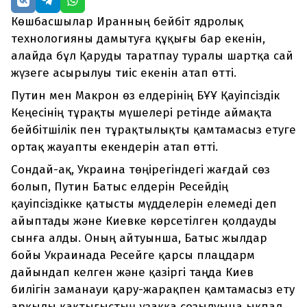
Көшбасшылар Иранның бейбіт ядролық
технологияны дамытуға құқығы бар екенін,
алайда бұл Қаруды таратпау туралы шартқа сай
жүзеге асырылуы тиіс екенін атап өтті.
Путин мен Макрон өз елдерінің БҰҰ Қауіпсіздік
Кеңесінің тұрақты мүшелері ретінде аймақта
бейбітшілік пен тұрақтылықты қамтамасыз етуге
ортақ жауапты екендерін атап өтті.
Сондай-ақ, Украина төңірегіндегі жағдай сөз
болып, Путин Батыс елдерін Ресейдің
қауіпсіздікке қатысты мүдделерін елемеді деп
айыптады және Киевке көрсетілген қолдауды
сынға алды. Оның айтуынша, Батыс жылдар
бойы Украинада Ресейге қарсы плацдарм
дайындап келген және қазіргі таңда Киев
билігін заманауи қару-жарақпен қамтамасыз ету
арқылы қақтығыстың ұзаққа созылуына ықпал