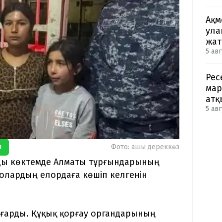
Ақм
ула
жа
5 авг
Рес
мар
атқ
5 авг
я
Фото: ашық дереккөз
ды көктемде Алматы тұрғындарының
 олардың елордаға көшіп келгенін
ғарды. Құқық қорғау органдарының