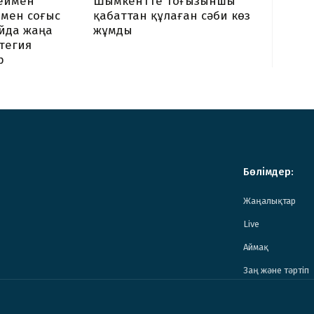
Шымкентте тоғызыншы
сеймен
қабаттан құлаған сәби көз
мен соғыс
жұмды
йда жаңа
тегия
р
Бөлімдер:
Жаңалықтар
Live
Аймақ
Заң және тәртіп