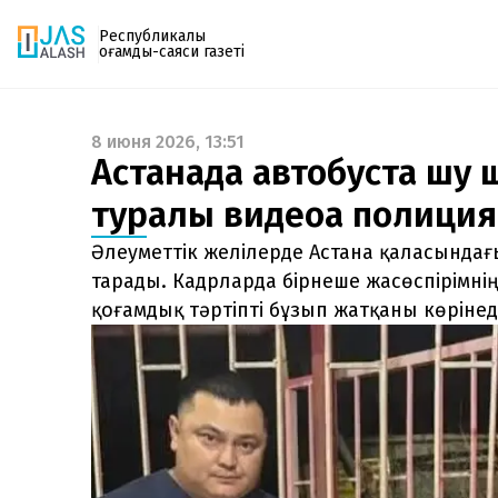
Республикалық
қоғамдық-саяси газеті
8 июня 2026, 13:51
Газетке жазылу
Астанада автобуста шу 
PDF форматтағы газетті ай сайын электронды
туралы видеоға полиция
поштаңызға алып отырыңыз. Жаңа нөмір
шыққан сәтте сізге бірден жіберіледі. Тек email
Әлеуметтік желілерде Астана қаласындағы
енгізіңіз, біз қалғанын өзіміз жібереміз.
тарады. Кадрларда бірнеше жасөспірімнің
қоғамдық тәртіпті бұзып жатқаны көрінеді