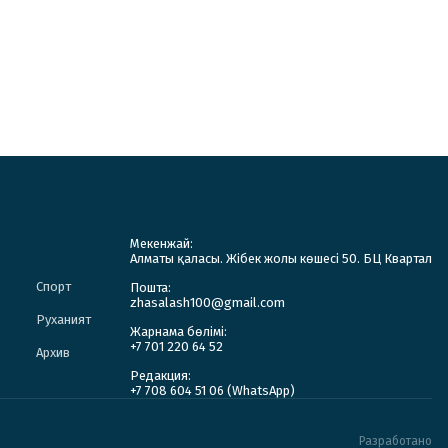
Мекенжай:
Алматы қаласы. Жібек жолы көшесі 50. БЦ Квартал
Спорт
Пошта:
zhasalash100@gmail.com
Руханият
Жарнама бөлімі:
+7 701 220 64 52
Архив
Редакция:
+7 708 604 51 06 (WhatsApp)
Разработано