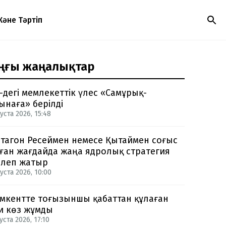
Және Тәртіп
ңғы жаңалықтар
-дегі мемлекеттік үлес «Самұрық-
ынаға» берілді
уста 2026, 15:48
тагон Ресеймен немесе Қытаймен соғыс
ған жағдайда жаңа ядролық стратегия
рлеп жатыр
уста 2026, 10:00
кентте тоғызыншы қабаттан құлаған
и көз жұмды
уста 2026, 17:10