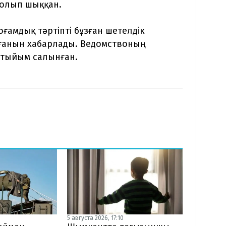
болып шыққан.
ғамдық тәртіпті бұзған шетелдік
лғанын хабарлады. Ведомствоның
е тыйым салынған.
5 августа 2026, 17:10
0