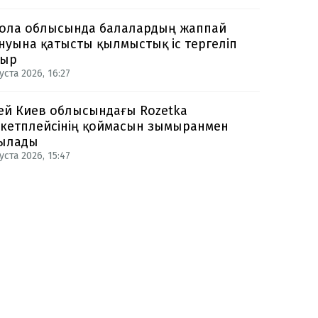
ола облысында балалардың жаппай
нуына қатысты қылмыстық іс тергеліп
тыр
уста 2026, 16:27
ей Киев облысындағы Rozetka
кетплейсінің қоймасын зымыранмен
ылады
уста 2026, 15:47