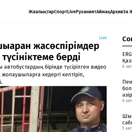
Жаңалықтар
Спорт
Live
Руханият
Аймақ
Архив
Заң 
Со
Live
шығарған жасөспірімдер
ERG
 түсініктеме берді
Қаз
 автобустардың бірінде түсірілген видео
6 авг
 жолаушыларға кедергі келтіріп,
Пен
.
бол
әзі
6 авг
Шым
сәб
5 авг