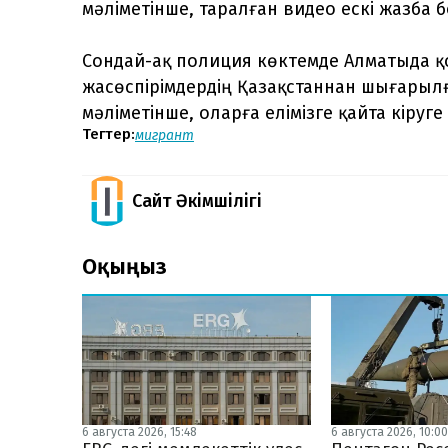
мәліметінше, таралған видео ескі жазба 
Сондай-ақ полиция көктемде Алматыда қо
жасөспірімдердің Қазақстаннан шығары
мәліметінше, оларға елімізге қайта кіруг
Тегтер:
мигрант
Сайт Әкімшілігі
Оқыңыз
6 августа 2026, 15:48
6 августа 2026, 10:0