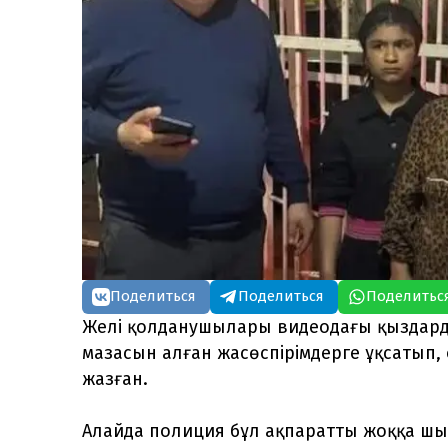
Поделиться
Поделиться
Поделитьс
Желі қолданушылары видеодағы қыздар
мазасын алған жасөспірімдерге ұқсатып,
жазған.
Алайда полиция бұл ақпаратты жоққа шы