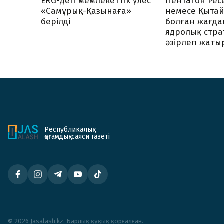
ERG-дегі мемлекеттік үлес
Пентагон Ре
«Самұрық-Қазынаға»
немесе Қытай
берілді
болған жағда
ядролық стра
әзірлеп жаты
Республикалық
қоғамдық-саяси газеті
© 2026 Jasalash.kz. Барлық құқық қорғалған.