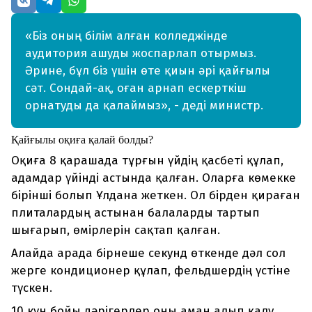
«Біз оның білім алған колледжінде
аудитория ашуды жоспарлап отырмыз.
Әрине, бұл біз үшін өте қиын әрі қайғылы
сәт. Сондай-ақ, оған арнап ескерткіш
орнатуды да қалаймыз», - деді министр.
Қайғылы оқиға қалай болды?
Оқиға 8 қарашада тұрғын үйдің қасбеті құлап,
адамдар үйінді астында қалған. Оларға көмекке
бірінші болып Ұлдана жеткен. Ол бірден қираған
плиталардың астынан балаларды тартып
шығарып, өмірлерін сақтап қалған.
Алайда арада бірнеше секунд өткенде дәл сол
жерге кондиционер құлап, фельдшердің үстіне
түскен.
10 күн бойы дәрігерлер оны аман алып қалу