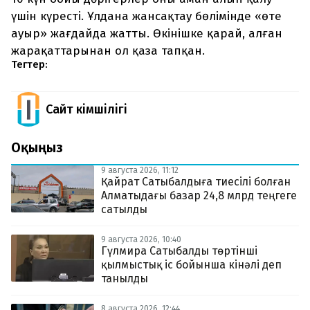
үшін күресті. Ұлдана жансақтау бөлімінде «өте
ауыр» жағдайда жатты. Өкінішке қарай, алған
жарақаттарынан ол қаза тапқан.
Тегтер:
Сайт Әкімшілігі
Оқыңыз
9 августа 2026, 11:12
Қайрат Сатыбалдыға тиесілі болған
Алматыдағы базар 24,8 млрд теңгеге
сатылды
9 августа 2026, 10:40
Гүлмира Сатыбалды төртінші
қылмыстық іс бойынша кінәлі деп
танылды
8 августа 2026, 12:44