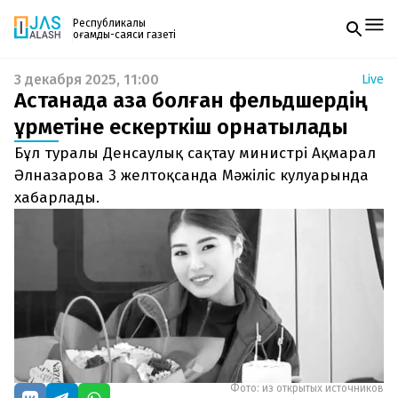
Республикалық
қоғамдық-саяси газеті
3 декабря 2025, 11:00
Live
Жаңалықтар
Астанада қаза болған фельдшердің
Спорт
Газетке жазылу
Live
құрметіне ескерткіш орнатылады
PDF форматтағы газетті ай сайын электронды
Руханият
Бұл туралы Денсаулық сақтау министрі Ақмарал
поштаңызға алып отырыңыз. Жаңа нөмір
Аймақ
шыққан сәтте сізге бірден жіберіледі. Тек email
Әлназарова 3 желтоқсанда Мәжіліс кулуарында
Архив
енгізіңіз, біз қалғанын өзіміз жібереміз.
Заң және тәртіп
хабарлады.
Редакциямен байланыс
+7 708 604 51 06
Жарнама бөлімі
+7 701 220 64 52
Пошта
zhasalash100@gmail.com
Фото: из открытых источников