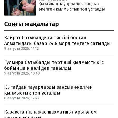
Қытайдан тауарларды заңсыз
әкелген қылмыстық топ ұсталды
Соңғы жаңалықтар
Қайрат Сатыбалдыға тиесілі болған
Алматыдағы базар 24,8 млрд теңгеге сатылды
9 августа 2026, 11:12
Гүлмира Сатыбалды төртінші қылмыстық іс
бойынша кінәлі деп танылды
9 августа 2026, 10:40
Қытайдан тауарларды заңсыз әкелген
қылмыстық топ ұсталды
8 августа 2026, 12:44
Қазақстанның жас шахматшылары әлем
құрамасын ұтты