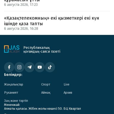
6 августа 2026, 17:23
«Қазақтелекомның» екі қызметкері екі күн
ішінде қаза тапты
6 августа 2026, 16:28
Республикалық
қоғамдық-саяси газеті
Бөлімдер:
Жаңалықтар
Спорт
Live
Руханият
Аймақ
Архив
Заң және тәртіп
Мекенжай:
Алматы қаласы. Жібек жолы көшесі 50. БЦ Квартал