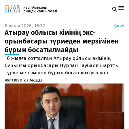
Республикалық
қоғамдық-саяси газеті
8 июля 2026, 16:32
Қоғам
Жаңалықтар
Атырау облысы әкімінің экс-
Спорт
Газетке жазылу
Live
орынбасары түрмеден мерзімінен
PDF форматтағы газетті ай сайын электронды
Руханият
бұрын босатылмайды
поштаңызға алып отырыңыз. Жаңа нөмір
Аймақ
шыққан сәтте сізге бірден жіберіледі. Тек email
Архив
10 жылға сотталған Атырау облысы әкімінің
енгізіңіз, біз қалғанын өзіміз жібереміз.
Заң және тәртіп
бұрынғы орынбасары Нұрлан Таубаев шартты
түрде мерзімінен бұрын босап шығуға қол
Редакциямен байланыс
жеткізе алмады.
+7 708 604 51 06
Жарнама бөлімі
+7 701 220 64 52
Пошта
zhasalash100@gmail.com