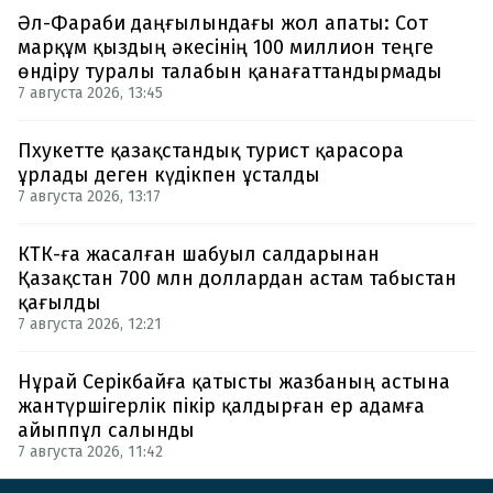
Әл-Фараби даңғылындағы жол апаты: Сот
марқұм қыздың әкесінің 100 миллион теңге
өндіру туралы талабын қанағаттандырмады
7 августа 2026, 13:45
Пхукетте қазақстандық турист қарасора
ұрлады деген күдікпен ұсталды
7 августа 2026, 13:17
КТК-ға жасалған шабуыл салдарынан
Қазақстан 700 млн доллардан астам табыстан
қағылды
7 августа 2026, 12:21
Нұрай Серікбайға қатысты жазбаның астына
жантүршігерлік пікір қалдырған ер адамға
айыппұл салынды
7 августа 2026, 11:42