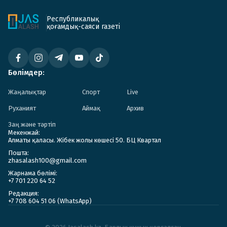
Республикалық
қоғамдық-саяси газеті
Бөлімдер:
Жаңалықтар
Спорт
Live
Руханият
Аймақ
Архив
Заң және тәртіп
Мекенжай:
Алматы қаласы. Жібек жолы көшесі 50. БЦ Квартал
Пошта:
zhasalash100@gmail.com
Жарнама бөлімі:
+7 701 220 64 52
Редакция:
+7 708 604 51 06 (WhatsApp)