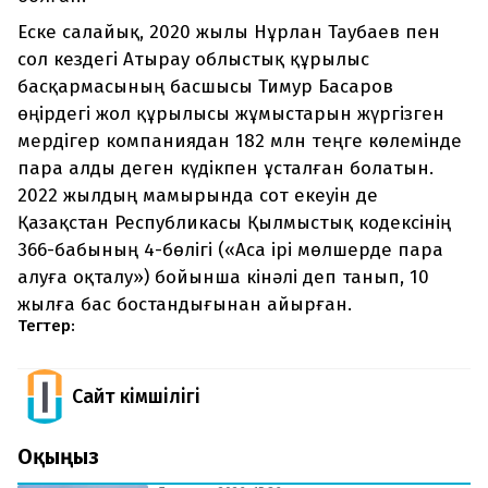
Еске салайық, 2020 жылы Нұрлан Таубаев пен
сол кездегі Атырау облыстық құрылыс
басқармасының басшысы Тимур Басаров
өңірдегі жол құрылысы жұмыстарын жүргізген
мердігер компаниядан 182 млн теңге көлемінде
пара алды деген күдікпен ұсталған болатын.
2022 жылдың мамырында сот екеуін де
Қазақстан Республикасы Қылмыстық кодексінің
366-бабының 4-бөлігі («Аса ірі мөлшерде пара
алуға оқталу») бойынша кінәлі деп танып, 10
жылға бас бостандығынан айырған.
Тегтер:
Сайт Әкімшілігі
Оқыңыз