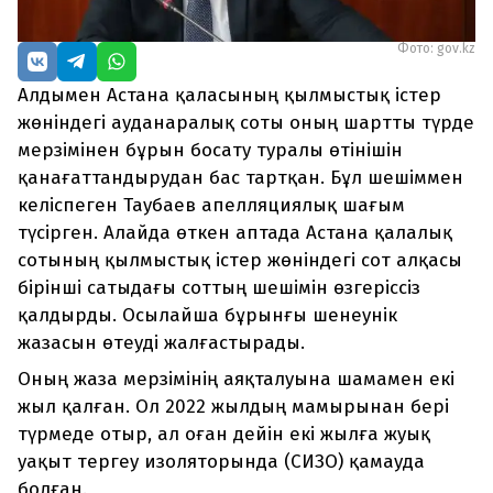
Фото: gov.kz
Алдымен Астана қаласының қылмыстық істер
жөніндегі ауданаралық соты оның шартты түрде
мерзімінен бұрын босату туралы өтінішін
қанағаттандырудан бас тартқан. Бұл шешіммен
келіспеген Таубаев апелляциялық шағым
түсірген. Алайда өткен аптада Астана қалалық
сотының қылмыстық істер жөніндегі сот алқасы
бірінші сатыдағы соттың шешімін өзгеріссіз
қалдырды. Осылайша бұрынғы шенеунік
жазасын өтеуді жалғастырады.
Оның жаза мерзімінің аяқталуына шамамен екі
жыл қалған. Ол 2022 жылдың мамырынан бері
түрмеде отыр, ал оған дейін екі жылға жуық
уақыт тергеу изоляторында (СИЗО) қамауда
болған.