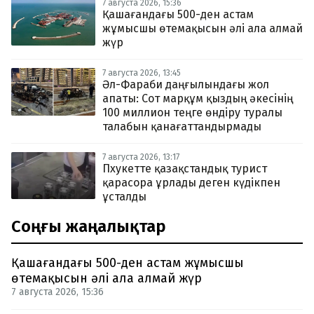
7 августа 2026, 15:36
Қашағандағы 500-ден астам
жұмысшы өтемақысын әлі ала алмай
жүр
7 августа 2026, 13:45
Әл-Фараби даңғылындағы жол
апаты: Сот марқұм қыздың әкесінің
100 миллион теңге өндіру туралы
талабын қанағаттандырмады
7 августа 2026, 13:17
Пхукетте қазақстандық турист
қарасора ұрлады деген күдікпен
ұсталды
Соңғы жаңалықтар
Қашағандағы 500-ден астам жұмысшы
өтемақысын әлі ала алмай жүр
7 августа 2026, 15:36