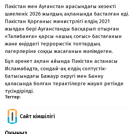
Пәкістан мен Ауғанстан арасындағы кезекті
шиеленіс 2026 жылдың ақпанында басталған еді.
Пәкістан Қорғаныс министрлігі елдің 2021
жылдан бері Ауғанстанды басқарып отырған
«Талибанға» қарсы «ашық соғыс» бастағанын
және өңірдегі террористік топтардың
лагерлеріне соққы жасағанын мәлімдеген.
Бұл әрекет ақпан айында Пәкістан астанасы
Исламабадта, сондай-ақ елдің солтүстік-
батысындағы Бажаур округі мен Банну
қаласында болған терактілерге жауап ретінде
түсіндірілді.
Тегтер:
Сайт Әкімшілігі
Оқыңыз