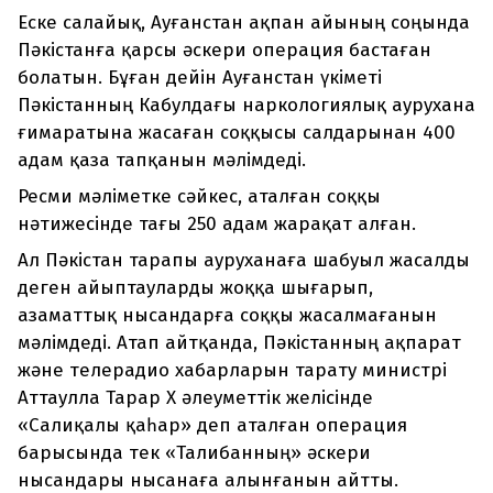
Еске салайық, Ауғанстан ақпан айының соңында
Пәкістанға қарсы әскери операция бастаған
болатын. Бұған дейін Ауғанстан үкіметі
Пәкістанның Кабулдағы наркологиялық аурухана
ғимаратына жасаған соққысы салдарынан 400
адам қаза тапқанын мәлімдеді.
Ресми мәліметке сәйкес, аталған соққы
нәтижесінде тағы 250 адам жарақат алған.
Ал Пәкістан тарапы ауруханаға шабуыл жасалды
деген айыптауларды жоққа шығарып,
азаматтық нысандарға соққы жасалмағанын
мәлімдеді. Атап айтқанда, Пәкістанның ақпарат
және телерадио хабарларын тарату министрі
Аттаулла Тарар X әлеуметтік желісінде
«Салиқалы қаһар» деп аталған операция
барысында тек «Талибанның» әскери
нысандары нысанаға алынғанын айтты.