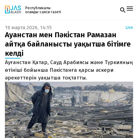
Республикалық
қоғамдық-саяси газеті
19 марта 2026, 14:15
Live
Жаңалықтар
Ауғанстан мен Пәкістан Рамазан
Спорт
Газетке жазылу
Live
айтқа байланысты уақытша бітімге
PDF форматтағы газетті ай сайын электронды
Руханият
келді
поштаңызға алып отырыңыз. Жаңа нөмір
Аймақ
шыққан сәтте сізге бірден жіберіледі. Тек email
Архив
Ауғанстан Қатар, Сауд Арабиясы және Түркияның
енгізіңіз, біз қалғанын өзіміз жібереміз.
Заң және тәртіп
өтініші бойынша Пәкістанға қарсы әскери
әрекеттерін уақытша тоқтатты.
Редакциямен байланыс
+7 708 604 51 06
Жарнама бөлімі
+7 701 220 64 52
Пошта
zhasalash100@gmail.com