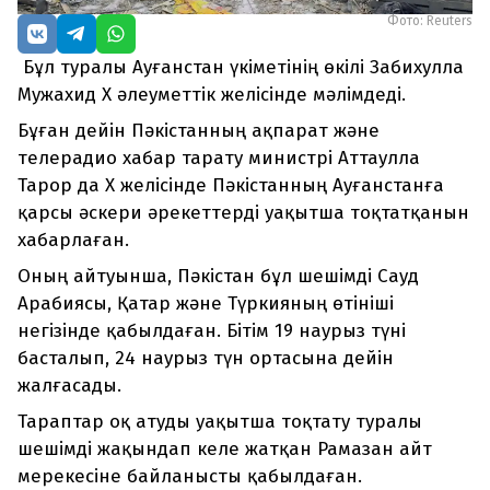
Фото: Reuters
Бұл туралы Ауғанстан үкіметінің өкілі Забихулла
Мужахид X әлеуметтік желісінде мәлімдеді.
Бұған дейін Пәкістанның ақпарат және
телерадио хабар тарату министрі Аттаулла
Тарор да X желісінде Пәкістанның Ауғанстанға
қарсы әскери әрекеттерді уақытша тоқтатқанын
хабарлаған.
Оның айтуынша, Пәкістан бұл шешімді Сауд
Арабиясы, Қатар және Түркияның өтініші
негізінде қабылдаған. Бітім 19 наурыз түні
басталып, 24 наурыз түн ортасына дейін
жалғасады.
Тараптар оқ атуды уақытша тоқтату туралы
шешімді жақындап келе жатқан Рамазан айт
мерекесіне байланысты қабылдаған.