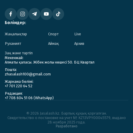
Бөлімдер:
Жаңалықтар
Спорт
Live
Руханият
Аймақ
Архив
Заң және тәртіп
Мекенжай:
Алматы қаласы. Жібек жолы көшесі 50. БЦ Квартал
Пошта:
zhasalash100@gmail.com
Жарнама бөлімі:
+7 701 220 64 52
Редакция:
+7 708 604 51 06 (WhatsApp)
© 2026 Jasalash.kz. Барлық құқық қорғалған.
Cвидетельство о постановке на учет № KZ13VPY00045579, выдано
28 ноября 2025 года.
Разработано