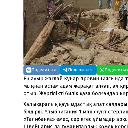
Поделиться
Поделиться
Поделитьс
Ең ауыр жағдай Кунар провинциясында тір
мыңнан астам адам жарақат алған, ал қи
отыр. Жергілікті билік қаза болғандар көр
Халықаралық қауымдастық апат салдарын
білдірді. Ұлыбритания 1 млн фунт стерлин
«Талибанға» емес, серіктес ұйымдар арқы
Швейцария да гуманитарлық көмек көрсету