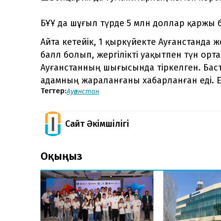
БҰҰ да шұғыл түрде 5 млн доллар қаржы 
Айта кетейік, 1 қыркүйекте Ауғанстанда же
балл болып, жергілікті уақытпен түн ор
Ауғанстанның шығысында тіркелген. Баст
адамның жараланғаны хабарланған еді. Е
Тегтер:
Ауғанстан
Сайт Әкімшілігі
Оқыңыз