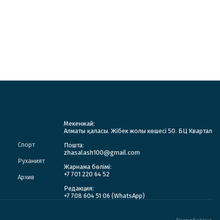
Мекенжай:
Алматы қаласы. Жібек жолы көшесі 50. БЦ Квартал
Спорт
Пошта:
zhasalash100@gmail.com
Руханият
Жарнама бөлімі:
+7 701 220 64 52
Архив
Редакция:
+7 708 604 51 06 (WhatsApp)