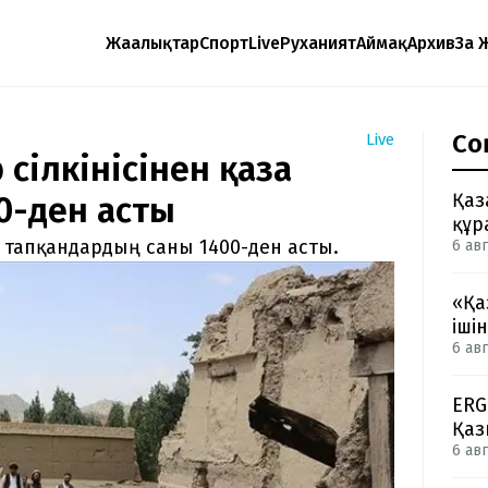
Жаңалықтар
Спорт
Live
Руханият
Аймақ
Архив
Заң 
Со
Live
сілкінісінен қаза
Қаз
0-ден асты
құр
а тапқандардың саны 1400-ден асты.
6 авг
«Қа
іші
6 авг
ERG
Қаз
6 авг