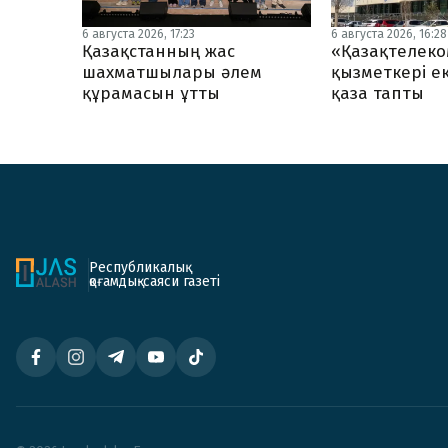
6 августа 2026, 17:23
6 августа 2026, 16:28
Қазақстанның жас
«Қазақтелеко
шахматшылары әлем
қызметкері ек
құрамасын ұтты
қаза тапты
Республикалық
қоғамдық-саяси газеті