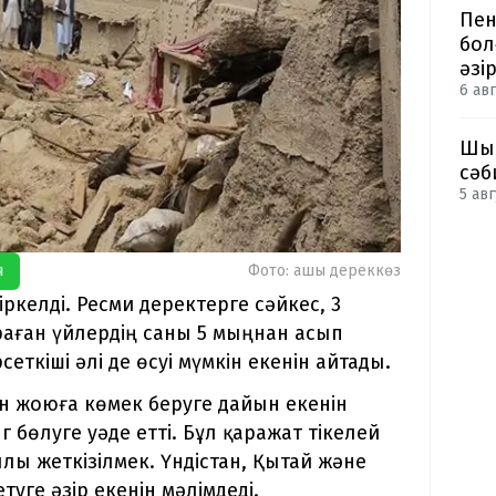
Пен
бол
әзі
6 авг
Шым
сәб
5 авг
я
Фото: ашық дереккөз
келді. Ресми деректерге сәйкес, 3
раған үйлердің саны 5 мыңнан асып
сеткіші әлі де өсуі мүмкін екенін айтады.
 жоюға көмек беруге дайын екенін
г бөлуге уәде етті. Бұл қаражат тікелей
лы жеткізілмек. Үндістан, Қытай және
ге әзір екенін мәлімдеді.