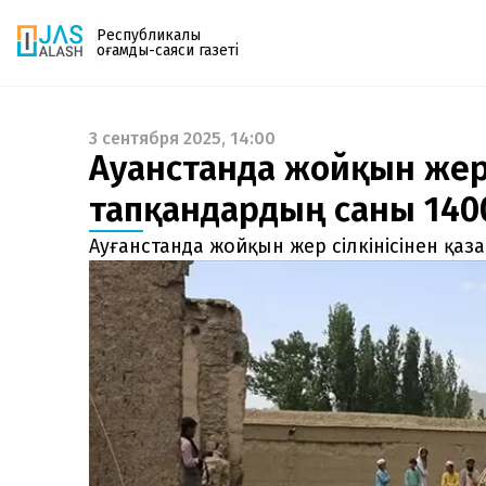
Республикалық
қоғамдық-саяси газеті
3 сентября 2025, 14:00
Газетке жазылу
Ауғанстанда жойқын жер 
PDF форматтағы газетті ай сайын электронды
тапқандардың саны 140
поштаңызға алып отырыңыз. Жаңа нөмір
шыққан сәтте сізге бірден жіберіледі. Тек email
Ауғанстанда жойқын жер сілкінісінен қаз
енгізіңіз, біз қалғанын өзіміз жібереміз.