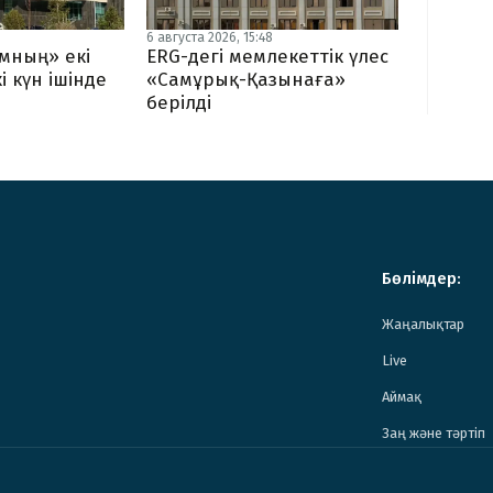
6 августа 2026, 15:48
мның» екі
ERG-дегі мемлекеттік үлес
і күн ішінде
«Самұрық-Қазынаға»
берілді
Бөлімдер:
Жаңалықтар
Live
Аймақ
Заң және тәртіп