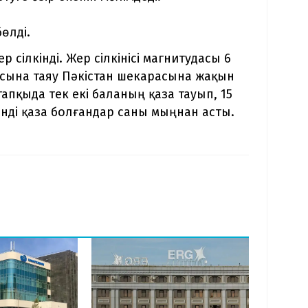
бөлді.
р сілкінді. Жер сілкінісі магнитудасы 6
тасына таяу Пәкістан шекарасына жақын
апқыда тек екі баланың қаза тауып, 15
нді қаза болғандар саны мыңнан асты.