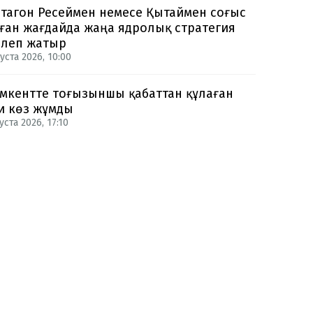
тагон Ресеймен немесе Қытаймен соғыс
ған жағдайда жаңа ядролық стратегия
рлеп жатыр
уста 2026, 10:00
кентте тоғызыншы қабаттан құлаған
и көз жұмды
уста 2026, 17:10