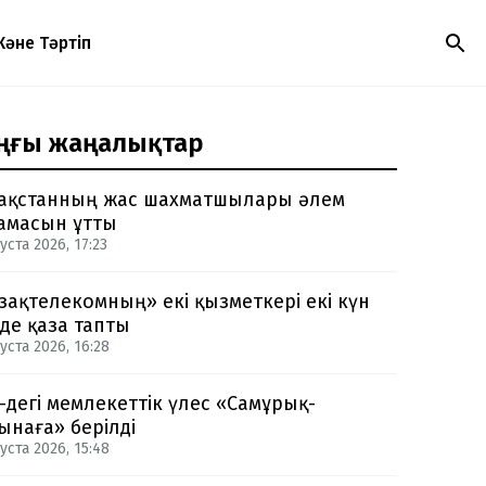
Және Тәртіп
ңғы жаңалықтар
ақстанның жас шахматшылары әлем
амасын ұтты
уста 2026, 17:23
зақтелекомның» екі қызметкері екі күн
нде қаза тапты
уста 2026, 16:28
-дегі мемлекеттік үлес «Самұрық-
ынаға» берілді
уста 2026, 15:48