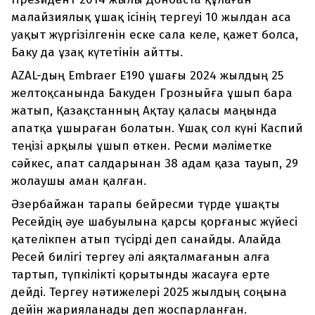
малайзиялық ұшақ ісінің тергеуі 10 жылдан аса
уақыт жүргізілгенін еске сала келе, қажет болса,
Баку да ұзақ күтетінін айтты.
AZAL-дың Embraer E190 ұшағы 2024 жылдың 25
желтоқсанында Бакуден Грозныйға ұшып бара
жатып, Қазақстанның Ақтау қаласы маңында
апатқа ұшыраған болатын. Ұшақ сол күні Каспий
теңізі арқылы ұшып өткен. Ресми мәліметке
сәйкес, апат салдарынан 38 адам қаза тауып, 29
жолаушы аман қалған.
Әзербайжан тарапы бейресми түрде ұшақты
Ресейдің әуе шабуылына қарсы қорғаныс жүйесі
қателікпен атып түсірді деп санайды. Алайда
Ресей билігі тергеу әлі аяқталмағанын алға
тартып, түпкілікті қорытынды жасауға ерте
дейді. Тергеу нәтижелері 2025 жылдың соңына
дейін жарияланады деп жоспарланған.