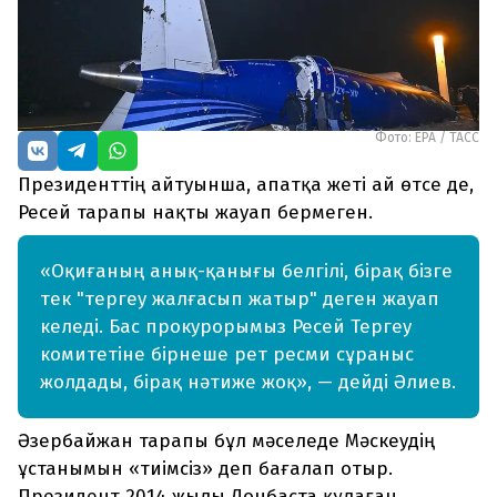
Фото: EPA / ТАСС
Президенттің айтуынша, апатқа жеті ай өтсе де,
Ресей тарапы нақты жауап бермеген.
«Оқиғаның анық-қанығы белгілі, бірақ бізге
тек "тергеу жалғасып жатыр" деген жауап
келеді. Бас прокурорымыз Ресей Тергеу
комитетіне бірнеше рет ресми сұраныс
жолдады, бірақ нәтиже жоқ», — дейді Әлиев.
Әзербайжан тарапы бұл мәселеде Мәскеудің
ұстанымын «тиімсіз» деп бағалап отыр.
Президент 2014 жылы Донбаста құлаған