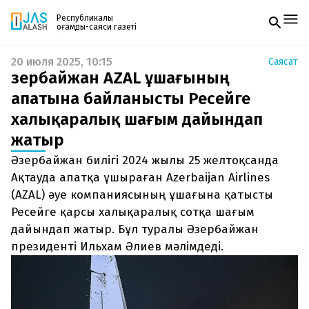
Республикалық
қоғамдық-саяси газеті
20 июля 2025, 10:15
Саясат
Жаңалықтар
Әзербайжан AZAL ұшағының
Спорт
Газетке жазылу
Live
апатына байланысты Ресейге
PDF форматтағы газетті ай сайын электронды
Руханият
халықаралық шағым дайындап
поштаңызға алып отырыңыз. Жаңа нөмір
Аймақ
шыққан сәтте сізге бірден жіберіледі. Тек email
Архив
жатыр
енгізіңіз, біз қалғанын өзіміз жібереміз.
Заң және тәртіп
Әзербайжан билігі 2024 жылы 25 желтоқсанда
Ақтауда апатқа ұшыраған Azerbaijan Airlines
Редакциямен байланыс
+7 708 604 51 06
(AZAL) әуе компаниясының ұшағына қатысты
Жарнама бөлімі
Ресейге қарсы халықаралық сотқа шағым
+7 701 220 64 52
Пошта
дайындап жатыр. Бұл туралы Әзербайжан
zhasalash100@gmail.com
президенті Ильхам Әлиев мәлімдеді.