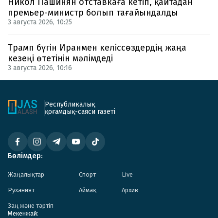
Никол Пашинян отставкаға кетіп, қайтадан
премьер-министр болып тағайындалды
3 августа 2026, 10:25
Трамп бүгін Иранмен келіссөздердің жаңа
кезеңі өтетінін мәлімдеді
3 августа 2026, 10:16
Республикалық
қоғамдық-саяси газеті
Бөлімдер:
Жаңалықтар
Спорт
Live
Руханият
Аймақ
Архив
Заң және тәртіп
Мекенжай: