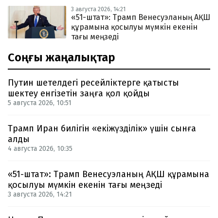
3 августа 2026, 14:21
«51-штат»: Трамп Венесуэланың АҚШ
құрамына қосылуы мүмкін екенін
тағы меңзеді
Соңғы жаңалықтар
Путин шетелдегі ресейліктерге қатысты
шектеу енгізетін заңға қол қойды
5 августа 2026, 10:51
Трамп Иран билігін «екіжүзділік» үшін сынға
алды
4 августа 2026, 10:35
«51-штат»: Трамп Венесуэланың АҚШ құрамына
қосылуы мүмкін екенін тағы меңзеді
3 августа 2026, 14:21