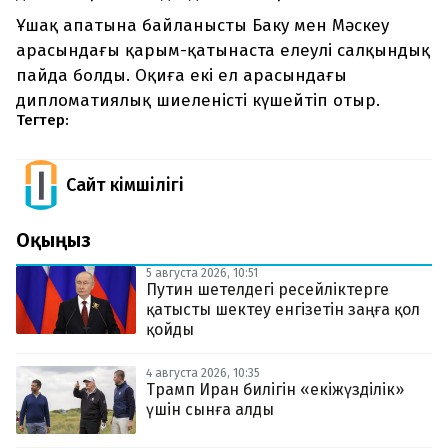
Ұшақ апатына байланысты Баку мен Мәскеу
арасындағы қарым-қатынаста елеулі салқындық
пайда болды. Оқиға екі ел арасындағы
дипломатиялық шиеленісті күшейтіп отыр.
Тегтер:
Сайт Әкімшілігі
Оқыңыз
5 августа 2026, 10:51
Путин шетелдегі ресейліктерге
қатысты шектеу енгізетін заңға қол
қойды
4 августа 2026, 10:35
Трамп Иран билігін «екіжүзділік»
үшін сынға алды