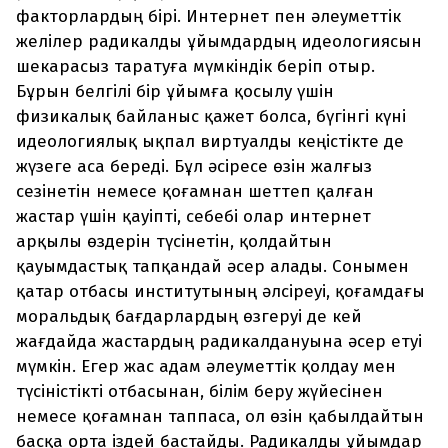
факторлардың бірі. Интернет пен әлеуметтік
желілер радикалды ұйымдардың идеологиясын
шекарасыз таратуға мүмкіндік беріп отыр.
Бұрын белгілі бір ұйымға қосылу үшін
физикалық байланыс қажет болса, бүгінгі күні
идеологиялық ықпал виртуалды кеңістікте де
жүзеге аса береді. Бұл әсіресе өзін жалғыз
сезінетін немесе қоғамнан шеттеп қалған
жастар үшін қауіпті, себебі олар интернет
арқылы өздерін түсінетін, қолдайтын
қауымдастық тапқандай әсер алады. Сонымен
қатар отбасы институтының әлсіреуі, қоғамдағы
моральдық бағдарлардың өзгеруі де кей
жағдайда жастардың радикалдануына әсер етуі
мүмкін. Егер жас адам әлеуметтік қолдау мен
түсіністікті отбасынан, білім беру жүйесінен
немесе қоғамнан таппаса, ол өзін қабылдайтын
басқа орта іздей бастайды. Радикалды ұйымдар