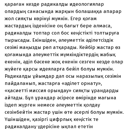
қараған кезде радикалды идеологиялар
олардың санасында жарқын болашаққа апарар
жол сияқты көрінуі мүмкін. Егер қоғам
жастардың ізденісіне оң бағыт бере алмаса,
радикалды топтар сол бос кеңістікті толтыруға
тырысады. Екіншіден, әлеуметтік әділетсіздік
сезімі маңызды рөл атқарады. Кейбір жастар өз
қоғамында әлеуметтік мүмкіндіктердің жабық
екенін, әділ бәсеке жоқ екенін сезген кезде олар
жүйеге қарсы идеяларға бейіл болуы мүмкін.
Радикалды ұйымдар дәл осы наразылық сезімін
пайдаланып, жастарға «әділет орнату»,
«қасиетті миссия орындау» сияқты ұрандарды
айтады. Бұл ұрандар әсіресе өмірінде мағына
іздеп жүрген немесе әлеуметтік қолдау
сезінбейтін жастар үшін өте әсерлі болуы мүмкін.
Үшіншіден, қазіргі цифрлық кеңістік те
радикалдану үдерісіне ықпал ететін