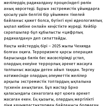
желілердің радикалдану процесіндегі рөлін
анық көрсетеді. Бұрын экстремистік ұйымдарға
қосылу үшін белгілі бір ұйыммен тікелей
байланыс қажет болса, бүгінгі күні идеологиялық
ықпал көбіне онлайн кеңістікте жүреді. Кейбір
сарапшылар бұл құбылысты «цифрлық
радикалдану» деп сипаттайды.
Нақты кейстердің бірі – 2025 жылы Чехияда
болған оқиға. Терроризмге қарсы операция
барысында билік бес жасөспірімді ұстап,
олардың екеуіне террорлық әрекет жасауға
талпыныс жасады деген айып таққан. Тергеу
нәтижесінде олардың әлеуметтік желілер
арқылы экстремистік топтардың ықпалына
түскенін анықтаған. Бұл жастар Брно
қаласындағы синагогаға өрт қоюға әрекет
жасаған екен. Ең қызығы, олардың жергілікті
діни қауымдастықтармен байланысы болмаған,