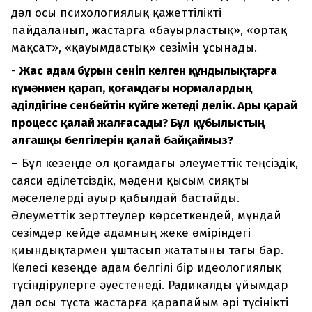
дәл осы психологиялық қажеттілікті
пайдаланып, жастарға «бауырластық», «ортақ
мақсат», «қауымдастық» сезімін ұсынады.
-
Жас адам бұрын сеніп келген құндылықтарға
күмәнмен қарап, қоғамдағы нормалардың
әділдігіне сенбейтін күйге жетеді делік. Ары қарай
процесс қалай жалғасады? Бұл құбылыстың
алғашқы белгілерін қалай байқаймыз?
– Бұл кезеңде ол қоғамдағы әлеуметтік теңсіздік,
саяси әділетсіздік, мәдени қысым сияқты
мәселелерді ауыр қабылдай бастайды.
Әлеуметтік зерттеулер көрсеткендей, мұндай
сезімдер кейде адамның жеке өміріндегі
қиындықтармен ұштасып жататыны тағы бар.
Келесі кезеңде адам белгілі бір идеологиялық
түсіндірулерге әуестенеді. Радикалды ұйымдар
дәл осы тұста жастарға қарапайым әрі түсінікті