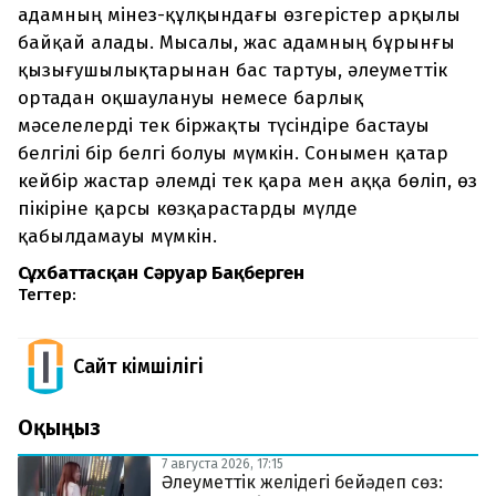
адамның мінез-құлқындағы өзгерістер арқылы
байқай алады. Мысалы, жас адамның бұрынғы
қызығушылықтарынан бас тартуы, әлеуметтік
ортадан оқшаулануы немесе барлық
мәселелерді тек біржақты түсіндіре бастауы
белгілі бір белгі болуы мүмкін. Сонымен қатар
кейбір жастар әлемді тек қара мен аққа бөліп, өз
пікіріне қарсы көзқарастарды мүлде
қабылдамауы мүмкін.
Сұхбаттасқан Сәруар Бақберген
Тегтер:
Сайт Әкімшілігі
Оқыңыз
7 августа 2026, 17:15
Әлеуметтік желідегі бейәдеп сөз: