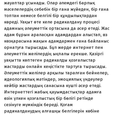
жауаптар ұсынады. Олар әлемдегі барлық
мәселелердің себебін бір ғана жүйеден, бір ғана
топтан немесе белгілі бір құндылықтардан
көреді. Уақыт өте келе радикалдану процесі
адамның әлеуметтік ортасына да әсер етеді. Жас
адам бұрын араласқан адамдардан алыстап, өз
көзқарасына жақын адамдармен ғана байланыс
орнатуға тырысады. Бұл жерде интернет пен
әлеуметтік желілердің ықпалы ерекше. Қазіргі
уақытта көптеген радикалды қозғалыстар
жастарды онлайн кеңістікте тартуға тырысады.
Әлеуметтік желілер арқылы таралған бейнелер,
идеологиялық мәтіндер, эмоциялық үндеулер
кейбір жастардың санасына күшті әсер етеді.
Интернеттегі жабық қауымдастықтар адамға
өзін үлкен қозғалыстың бір бөлігі ретінде
сезінуге мүмкіндік береді. Қоғам
радикалданудың алғашқы белгілерін көбіне