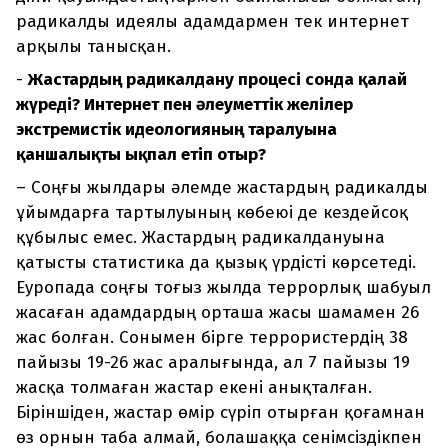
радикалды идеялы адамдармен тек интернет
арқылы танысқан.
-
Жастардың радикалдану процесі сонда қалай
жүреді? Интернет пен әлеуметтік желілер
экстремистік идеологияның таралуына
қаншалықты ықпал етіп отыр?
– Соңғы жылдары әлемде жастардың радикалды
ұйымдарға тартылуының көбеюі де кездейсоқ
құбылыс емес. Жастардың радикалдануына
қатысты статистика да қызық үрдісті көрсетеді.
Еуропада соңғы тоғыз жылда террорлық шабуыл
жасаған адамдардың орташа жасы шамамен 26
жас болған. Сонымен бірге террористердің 38
пайызы 19-26 жас аралығында, ал 7 пайызы 19
жасқа толмаған жастар екені анықталған.
Біріншіден, жастар өмір сүріп отырған қоғамнан
өз орнын таба алмай, болашаққа сенімсіздікпен