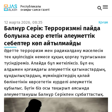
Республикалық
қоғамдық-саяси газеті
12 марта 2026, 08:35
Қоғам
Жаңалықтар
Балнұр Серік: Терроризмнің пайда
Спорт
Газетке жазылу
Live
болуына әсер ететін әлеуметтік
PDF форматтағы газетті ай сайын электронды
Руханият
себептер көп айтылмайды
поштаңызға алып отырыңыз. Жаңа нөмір
Аймақ
шыққан сәтте сізге бірден жіберіледі. Тек email
Архив
Әдетте терроризм мен радикалдану мәселесін
енгізіңіз, біз қалғанын өзіміз жібереміз.
Заң және тәртіп
тек қауіпсіздік немесе құқық қорғау тұрғысынан
түсіндіреміз. Алайда бұл жеткіліксіз. Бұл ең
Редакциямен байланыс
алдымен қоғамдағы әлеуметтік қатынастардың,
+7 708 604 51 06
Жарнама бөлімі
құндылықтардың, мүмкіндіктердің қалай
+7 701 220 64 52
бөлінетінін көрсететін күрделі әлеуметтік
Пошта
zhasalash100@gmail.com
құбылыс. Бүгін біз осы тақырып аясында
әлеуметтанушы Балнұр Серікпен сұхбаттастық.