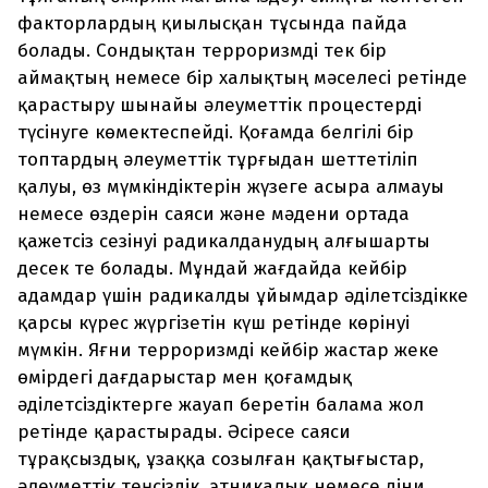
факторлардың қиылысқан тұсында пайда
болады. Сондықтан терроризмді тек бір
аймақтың немесе бір халықтың мәселесі ретінде
қарастыру шынайы әлеуметтік процестерді
түсінуге көмектеспейді. Қоғамда белгілі бір
топтардың әлеуметтік тұрғыдан шеттетіліп
қалуы, өз мүмкіндіктерін жүзеге асыра алмауы
немесе өздерін саяси және мәдени ортада
қажетсіз сезінуі радикалданудың алғышарты
десек те болады. Мұндай жағдайда кейбір
адамдар үшін радикалды ұйымдар әділетсіздікке
қарсы күрес жүргізетін күш ретінде көрінуі
мүмкін. Яғни терроризмді кейбір жастар жеке
өмірдегі дағдарыстар мен қоғамдық
әділетсіздіктерге жауап беретін балама жол
ретінде қарастырады. Әсіресе саяси
тұрақсыздық, ұзаққа созылған қақтығыстар,
әлеуметтік теңсіздік, этникалық немесе діни