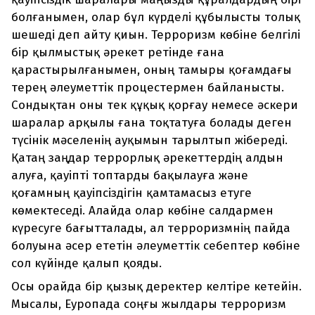
болғанымен, олар бұл күрделі құбылысты толық
шешеді деп айту қиын. Терроризм көбіне белгілі
бір қылмыстық әрекет ретінде ғана
қарастырылғанымен, оның тамыры қоғамдағы
терең әлеуметтік процестермен байланысты.
Сондықтан оны тек құқық қорғау немесе әскери
шаралар арқылы ғана тоқтатуға болады деген
түсінік мәселенің ауқымын тарылтып жібереді.
Қатаң заңдар террорлық әрекеттердің алдын
алуға, қауіпті топтарды бақылауға және
қоғамның қауіпсіздігін қамтамасыз етуге
көмектеседі. Алайда олар көбіне салдармен
күресуге бағытталады, ал терроризмнің пайда
болуына әсер ететін әлеуметтік себептер көбіне
сол күйінде қалып қояды.
Осы орайда бір қызық деректер келтіре кетейін.
Мысалы, Еуропада соңғы жылдары терроризм