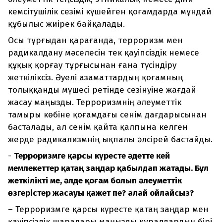
кемсітушілік сезімі күшейген қоғамдарда мұндай
құбылыс жиірек байқалады.
Осы тұрғыдан қарағанда, терроризм мен
радикалдану мәселесін тек қауіпсіздік немесе
құқық қорғау тұрғысынан ғана түсіндіру
жеткіліксіз. Әуелі азаматтардың қоғамның
толыққанды мүшесі ретінде сезінуіне жағдай
жасау маңызды. Терроризмнің әлеуметтік
тамыры көбіне қоғамдағы сенім дағдарысынан
басталады, ал сенім қайта қалпына келген
жерде радикализмнің ықпалы әлсірей бастайды.
-
Терроризмге қарсы күресте әдетте кей
мемлекеттер қатаң заңдар қабылдап жатады. Бұл
жеткілікті ме, әлде қоғам болып әлеуметтік
өзгерістер жасауы қажет пе? Қалай ойлайсыз?
– Терроризмге қарсы күресте қатаң заңдар мен
қауіпсіздік шаралары маңызды құралдардың бірі