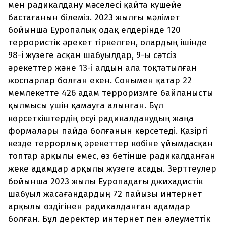
мен радикалдану мәселесі қайта күшейе
бастағанын білеміз. 2023 жылғы мәлімет
бойынша Еуропалық одақ елдерінде 120
террористік әрекет тіркелген, олардың ішінде
98-і жүзеге асқан шабуылдар, 9-ы сәтсіз
әрекеттер және 13-і алдын ала тоқтатылған
жоспарлар болған екен. Сонымен қатар 22
мемлекетте 426 адам терроризмге байланысты
қылмысы үшін қамауға алынған. Бұл
көрсеткіштердің өсуі радикалданудың жаңа
формалары пайда болғанын көрсетеді. Қазіргі
кезде террорлық әрекеттер көбіне ұйымдасқан
топтар арқылы емес, өз бетінше радикалданған
жеке адамдар арқылы жүзеге асады. Зерттеулер
бойынша 2023 жылы Еуропадағы джихадистік
шабуыл жасағандардың 72 пайызы интернет
арқылы өздігінен радикалданған адамдар
болған. Бұл деректер интернет пен әлеуметтік