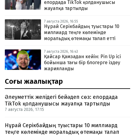
елордада TikTok қолданушысы
жауапқа тартылды
7 августа 2026, 16:55
Нұрай Серікбайдың туыстары 10
миллиард теңге көлемінде
моральдық өтемақы талап етті
7 августа 2026, 16:43
Қайсар Қамзадан кейін: Pin Up ісі
бойынша тағы бір блогерге іздеу
жарияланды
Соңғы жаңалықтар
Әлеуметтік желідегі бейәдеп сөз: елордада
TikTok қолданушысы жауапқа тартылды
7 августа 2026, 17:15
Нұрай Серікбайдың туыстары 10 миллиард
теңге көлемінде моральдық өтемақы талап