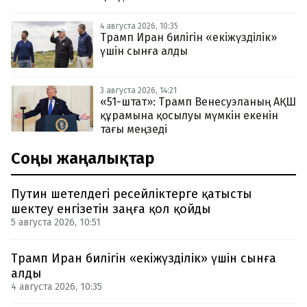
4 августа 2026, 10:35
Трамп Иран билігін «екіжүзділік»
үшін сынға алды
3 августа 2026, 14:21
«51-штат»: Трамп Венесуэланың АҚШ
құрамына қосылуы мүмкін екенін
тағы меңзеді
Соңғы жаңалықтар
Путин шетелдегі ресейліктерге қатысты
шектеу енгізетін заңға қол қойды
5 августа 2026, 10:51
Трамп Иран билігін «екіжүзділік» үшін сынға
алды
4 августа 2026, 10:35