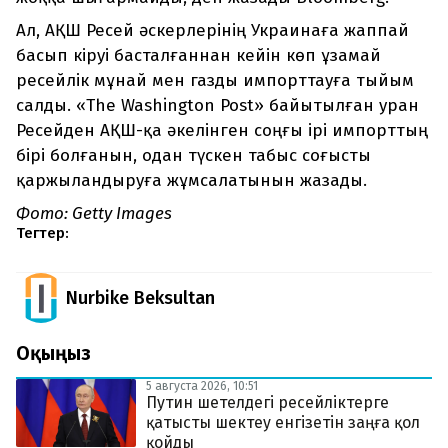
Ал, АҚШ Ресей әскерлерінің Украинаға жаппай
басып кіруі басталғаннан кейін көп ұзамай
ресейлік мұнай мен газды импорттауға тыйым
салды. «The Washington Post» байытылған уран
Ресейден АҚШ-қа әкелінген соңғы ірі импорттың
бірі болғанын, одан түскен табыс соғысты
қаржыландыруға жұмсалатынын жазады.
Фото: Getty Images
Тегтер:
Nurbike Beksultan
Оқыңыз
5 августа 2026, 10:51
Путин шетелдегі ресейліктерге
қатысты шектеу енгізетін заңға қол
қойды