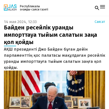
Республикалық
қоғамдық-саяси газеті
14 мая 2024, 12:33
Саясат
Жаңалықтар
Байден ресейлік уранды
Спорт
Газетке жазылу
Live
импорттауға тыйым салатын заңға
PDF форматтағы газетті ай сайын электронды
Руханият
қол қойды
поштаңызға алып отырыңыз. Жаңа нөмір
Аймақ
шыққан сәтте сізге бірден жіберіледі. Тек email
Архив
АҚШ президенті Джо Байден бұған дейін
енгізіңіз, біз қалғанын өзіміз жібереміз.
Заң және тәртіп
парламенттің қос палатасы мақұлдаған ресейлік
уранды импорттауға тыйым салатын заңға қол
Редакциямен байланыс
қойды.
+7 708 604 51 06
Жарнама бөлімі
+7 701 220 64 52
Пошта
zhasalash100@gmail.com