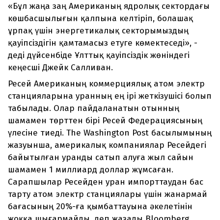
«Бұл жаңа заң Американың ядролық сектордағы
көшбасшылығын қалпына келтіріп, болашақ
ұрпақ үшін энергетикалық секторымыздың
қауіпсіздігін қамтамасыз етуге көмектеседі», -
деді дүйсенбіде Ұлттық қауіпсіздік жөніндегі
кеңесші Джейк Салливан.
Ресей Американың коммерциялық атом электр
станцияларына уранның ең ірі жеткізушісі болып
табылады. Олар пайдаланатын отынның
шамамен төрттен бірі Ресей Федерациясының
үлесіне тиеді. The Washington Post басылымының
жазуынша, америкалық компаниялар Ресейдегі
байытылған уранды сатып алуға жыл сайын
шамамен 1 миллиард доллар жұмсаған.
Сарапшылар Ресейден уран импорттаудан бас
тарту атом электр станциялары үшін жанармай
бағасының 20%-ға қымбаттауына әкелетінін
жоққа шығармайды, деп жазады Bloomberg.