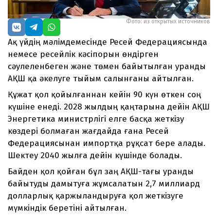
Фото: из открытых источников
Ақ үйдің мәлімдемесінде Ресей Федерациясында
немесе ресейлік кәсіпорын өндірген
сәулеленбеген және төмен байытылған уранды
АҚШ қа әкелуге тыйым салынғаны айтылған.
Құжат қол қойылғаннан кейін 90 күн өткен соң
күшіне енеді. 2028 жылдың қаңтарына дейін АҚШ
Энергетика министрлігі елге басқа жеткізу
көздері болмаған жағдайда ғана Ресей
Федерациясынан импортқа рұқсат бере алады.
Шектеу 2040 жылға дейін күшінде болады.
Байден қол қойған бұл заң АҚШ-тағы уранды
байытуды дамытуға жұмсалатын 2,7 миллиард
долларлық қаржыландыруға қол жеткізуге
мүмкіндік беретіні айтылған.