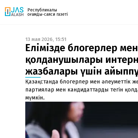
Республикалық
қоғамдық-саяси газеті
13 мая 2026, 15:51
Газетке жазылу
Елімізде блогерлер мен 
PDF форматтағы газетті ай сайын электронды
қолданушылары интерне
поштаңызға алып отырыңыз. Жаңа нөмір
шыққан сәтте сізге бірден жіберіледі. Тек email
жазбалары үшін айыппұ
енгізіңіз, біз қалғанын өзіміз жібереміз.
Қазақстанда блогерлер мен әлеуметтік ж
партиялар мен кандидаттарды тегін қол
мүмкін.