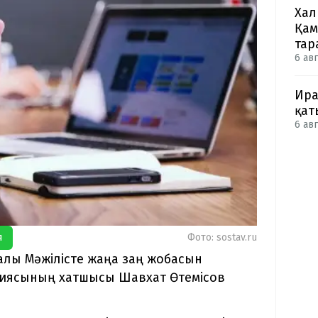
Хал
Қам
тар
6 авг
Ира
қат
6 авг
я
Фото: sostav.ru
алы Мәжілісте жаңа заң жобасын
ссиясының хатшысы Шавхат Өтемісов