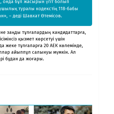
, онда бұл жасырын үгіт болып
зушылық туралы кодекстің 118-бабы
», – деді Шавхат Өтемісов.
әне заңды тұлғалардың кандидаттарға,
імінсіз қызмет көрсетуі үшін
а жеке тұлғаларға 20 АЕК көлемінде,
оллар айыппұл салынуы мүмкін. Ал
і бұдан да жоғары.