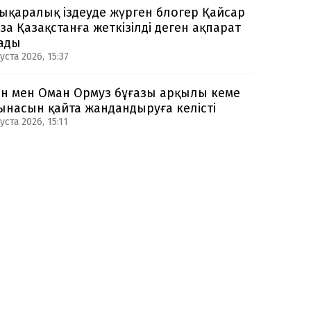
ықаралық іздеуде жүрген блогер Қайсар
за Қазақстанға жеткізілді деген ақпарат
ады
уста 2026, 15:37
н мен Оман Ормуз бұғазы арқылы кеме
ынасын қайта жандандыруға келісті
уста 2026, 15:11