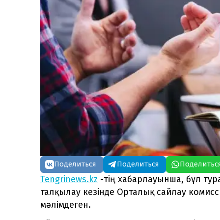
Поделиться
Поделиться
Поделитьс
Tengrinews.kz
-тің хабарлауынша, бұл тур
талқылау кезінде Орталық сайлау коми
мәлімдеген.