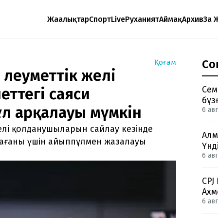
Жаңалықтар
Спорт
Live
Руханият
Аймақ
Архив
Заң 
Со
Қоғам
әлеуметтік желі
Сем
ттегі саяси
бұз
л арқалауы мүмкін
6 авг
елі қолданушыларын сайлау кезінде
Алм
дағаны үшін айыппұлмен жазалауы
Үнд
6 авг
CPJ
Ахм
6 авг