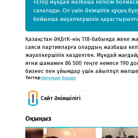
«Егер мұндай жазбаша келісім болмаса
саналады. Ол үшін Әкімшілік құқық бұ
бойынша жауапкершілік қарастырылған
Қазақстан ӘҚБтК-нің 118-бабында жеке ж
саяси партияларға олардың жазбаша келіс
жауапкершілік көзделген. Мұндай жағдайд
яғни шамамен 86 500 теңге немесе 190 д
бизнес пен ұйымдар үшін айыппұл мөлшер
Тегтер:
депутат
блогер
Сайт Әкімшілігі
Оқыңыз