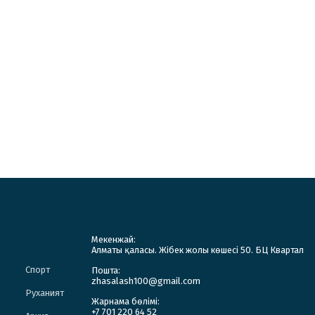
Мекенжай:
Алматы қаласы. Жібек жолы көшесі 50. БЦ Квартал
Спорт
Пошта:
zhasalash100@gmail.com
Руханият
Жарнама бөлімі:
+7 701 220 64 52