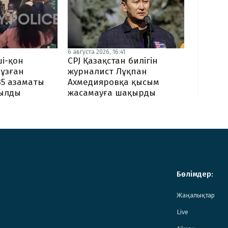
6 августа 2026, 16:41
CPJ Қазақстан билігін
і-қон
журналист Лұқпан
ұзған
Ахмедияровқа қысым
35 азаматы
жасамауға шақырды
ылды
Бөлімдер:
Жаңалықтар
Live