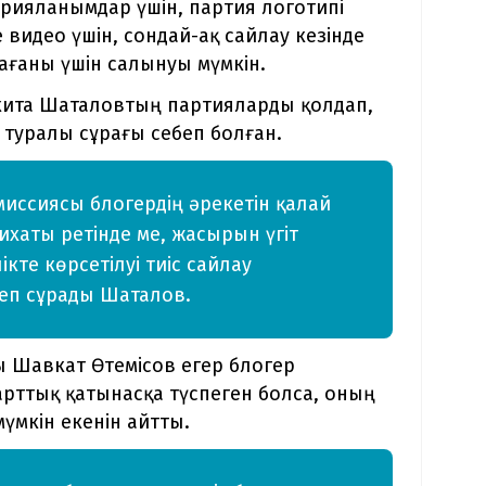
рияланымдар үшін, партия логотипі
видео үшін, сондай-ақ сайлау кезінде
ағаны үшін салынуы мүмкін.
кита Шаталовтың партияларды қолдап,
туралы сұрағы себеп болған.
иссиясы блогердің әрекетін қалай
ихаты ретінде ме, жасырын үгіт
кте көрсетілуі тиіс сайлау
 деп сұрады Шаталов.
 Шавкат Өтемісов егер блогер
рттық қатынасқа түспеген болса, оның
мүмкін екенін айтты.