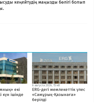
тысуды кеңейтудің маңызды бөлігі болып
ы.
6 августа 2026, 15:48
мның» екі
ERG-дегі мемлекеттік үлес
і күн ішінде
«Самұрық-Қазынаға»
берілді