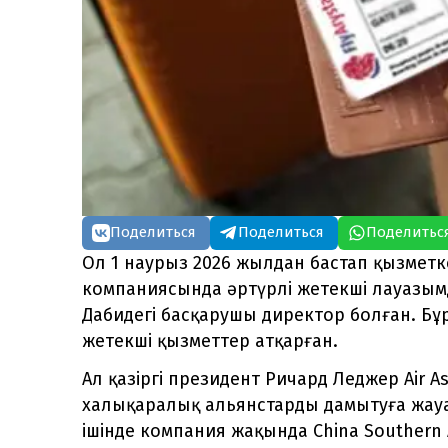
Поделиться
Поделиться
Поделитьс
Ол 1 наурыз 2026 жылдан бастап қызметке 
компаниясында әртүрлі жетекші лауазымд
Дабидегі басқарушы директор болған. Бұ
жетекші қызметтер атқарған.
Ал қазіргі президент Ричард Леджер Air A
халықаралық альянстарды дамытуға жау
ішінде компания жақында China Southern Ai