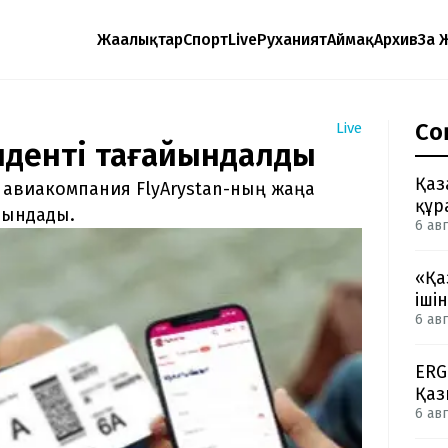
Жаңалықтар
Спорт
Live
Руханият
Аймақ
Архив
Заң 
Со
Live
зиденті тағайындалды
Қаз
 авиакомпания FlyArystan-ның жаңа
құр
йындады.
6 авг
«Қа
іші
6 авг
ERG
Қаз
6 авг