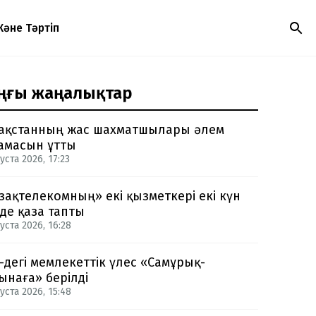
Және Тәртіп
ңғы жаңалықтар
ақстанның жас шахматшылары әлем
амасын ұтты
уста 2026, 17:23
зақтелекомның» екі қызметкері екі күн
нде қаза тапты
уста 2026, 16:28
-дегі мемлекеттік үлес «Самұрық-
ынаға» берілді
уста 2026, 15:48