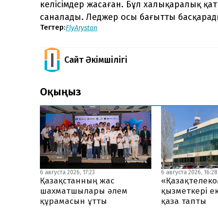
келісімдер жасаған. Бұл халықаралық қа
саналады. Леджер осы бағытты басқарад
Тегтер:
FlyArystan
Сайт Әкімшілігі
Оқыңыз
6 августа 2026, 17:23
6 августа 2026, 16:28
Қазақстанның жас
«Қазақтелеко
шахматшылары әлем
қызметкері ек
құрамасын ұтты
қаза тапты