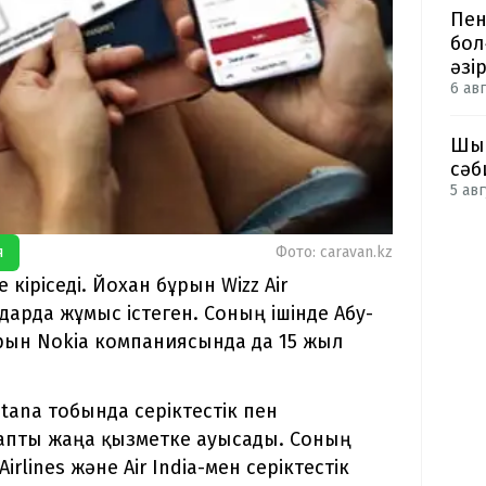
Пен
бол
әзі
6 авг
Шым
сәб
5 авг
я
Фото: caravan.kz
кіріседі. Йохан бұрын Wizz Air
арда жұмыс істеген. Соның ішінде Абу-
рын Nokia компаниясында да 15 жыл
stana тобында серіктестік пен
апты жаңа қызметке ауысады. Соның
rlines және Air India-мен серіктестік