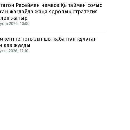
тагон Ресеймен немесе Қытаймен соғыс
ған жағдайда жаңа ядролық стратегия
рлеп жатыр
уста 2026, 10:00
кентте тоғызыншы қабаттан құлаған
и көз жұмды
уста 2026, 17:10