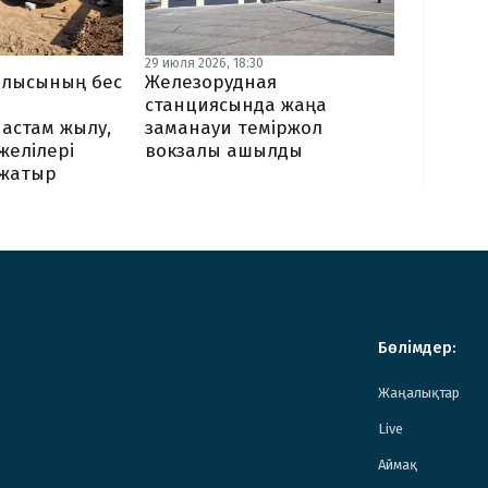
29 июля 2026, 18:30
блысының бес
Железорудная
станциясында жаңа
астам жылу,
заманауи теміржол
 желілері
вокзалы ашылды
жатыр
Бөлімдер:
Жаңалықтар
Live
Аймақ