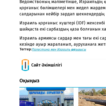
Ведомствоның мәліметінше, Израильдің 
қорғаныс бөлімшелері мен жедел жәрдем 
салдарынан кейбір зардап шеккендердің ә
Израиль қорғаныс күштері (IDF) жексенбі 
шайқаста екі сарбаздың қаза болғанын х
Израиль армиясы сардар мен тағы екі сар
кезінде ауыр жараланып, ауруханаға жетк
Тегтер:
Палестина мен Израиль қақтығысы
Сайт Әкімшілігі
Оқыңыз