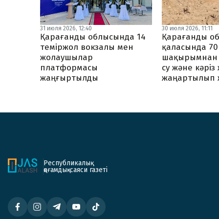
31 июля 2026, 12:40
30 июля 2026, 11:11
Қарағанды облысында 14
Қарағанды о
теміржол вокзалы мен
қаласында 70
жолаушылар
шақырымнан 
платформасы
су және кәріз
жаңғыртылды
жаңартылып 
Республикалық
қоғамдық-саяси газеті