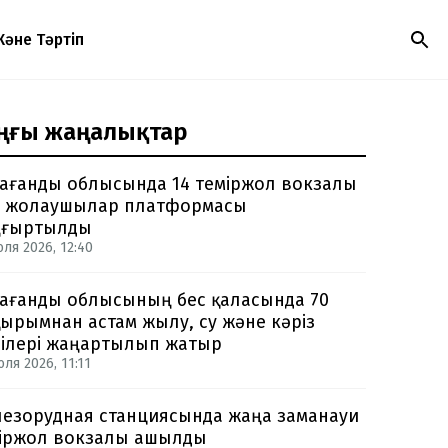
Және Тәртіп
ңғы жаңалықтар
ағанды облысында 14 теміржол вокзалы
 жолаушылар платформасы
ңғыртылды
юля 2026, 12:40
ағанды облысының бес қаласында 70
ырымнан астам жылу, су және кәріз
ілері жаңартылып жатыр
ля 2026, 11:11
езорудная станциясында жаңа заманауи
іржол вокзалы ашылды