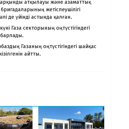
қарқынды атқылауы және азаматтық
бригадаларының жетіспеушілігі
лі де үйінді астында қалған.
күні Газа секторының оңтүстігіндегі
абарлады.
баздың Газаның оңтүстігіндегі шайқас
ізілгенін айтты.