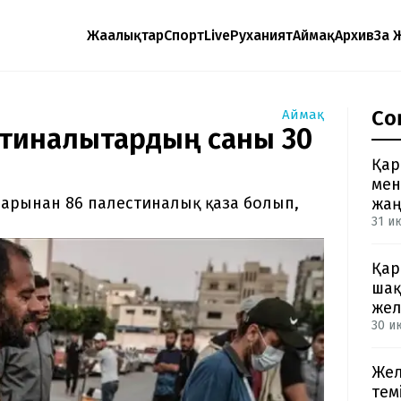
Жаңалықтар
Спорт
Live
Руханият
Аймақ
Архив
Заң 
Со
Аймақ
стиналықтардың саны 30
Қар
мен
дарынан 86 палестиналық қаза болып,
жа
31 и
Қар
шақ
жел
30 ию
Жел
тем