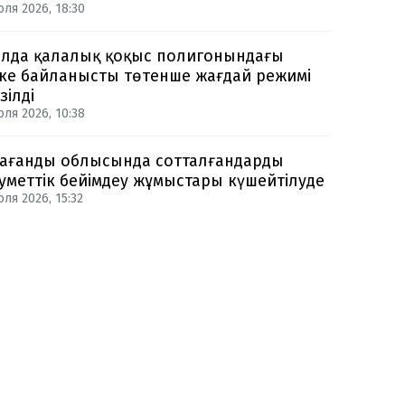
юля 2026, 18:30
лда қалалық қоқыс полигонындағы
ке байланысты төтенше жағдай режимі
зілді
юля 2026, 10:38
ағанды облысында сотталғандарды
уметтік бейімдеу жұмыстары күшейтілуде
ля 2026, 15:32