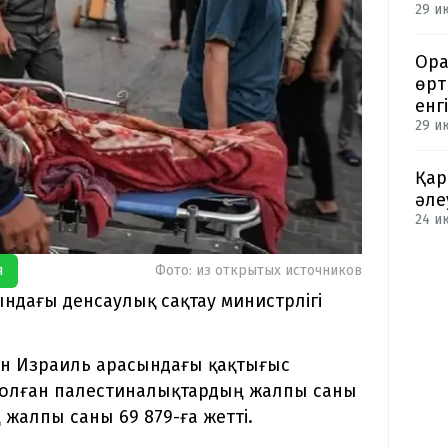
29 и
Ора
өрт
енгі
29 и
Қар
әле
24 ию
я
Фото: из открытых источников
ындағы денсаулық сақтау министрлігі
пен Израиль арасындағы қақтығыс
 болған палестиналықтардың жалпы саны
жалпы саны 69 879-ға жетті.