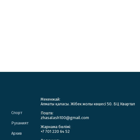
Мекенжай:
Алматы қаласы. Жібек жолы көшесі 50. БЦ Квартал
Спорт
Пошта:
zhasalash100@gmail.com
Руханият
Жарнама бөлімі:
+7 701 220 64 52
Архив