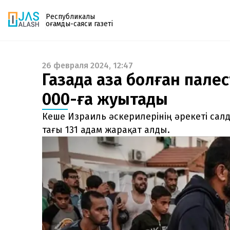
Республикалық
қоғамдық-саяси газеті
26 февраля 2024, 12:47
Газетке жазылу
Газада қаза болған пале
PDF форматтағы газетті ай сайын электронды
000-ға жуықтады
поштаңызға алып отырыңыз. Жаңа нөмір
шыққан сәтте сізге бірден жіберіледі. Тек email
Кеше Израиль әскерилерінің әрекеті сал
енгізіңіз, біз қалғанын өзіміз жібереміз.
тағы 131 адам жарақат алды.