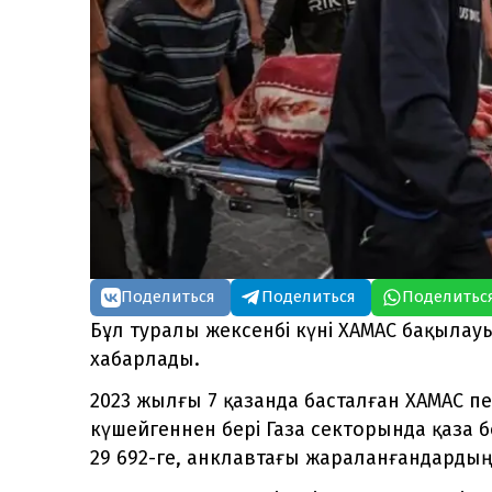
Поделиться
Поделиться
Поделитьс
Бұл туралы жексенбі күні ХАМАС бақылау
хабарлады.
2023 жылғы 7 қазанда басталған ХАМАС 
күшейгеннен бері Газа секторында қаза
29 692-ге, анклавтағы жараланғандардың 