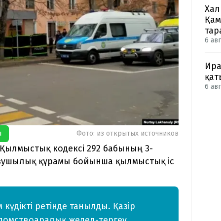
Хал
Қам
тар
6 авг
Ира
қат
6 авг
я
Фото: из открытых источников
Қылмыстық кодексі 292 бабының 3-
ұзушылық құрамы бойынша қылмыстық іс
күдікті ретінде танылды. Қазір
домствоаралық жедел-тергеу