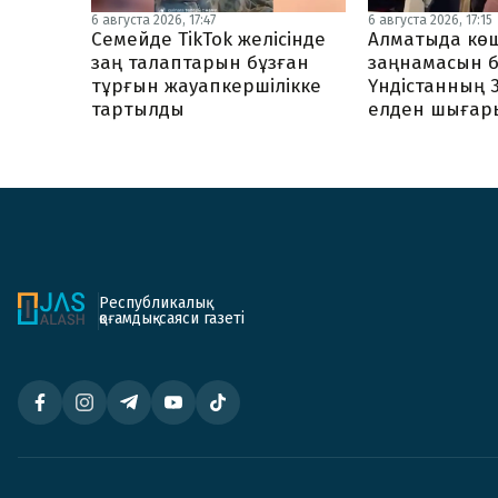
6 августа 2026, 17:47
6 августа 2026, 17:15
Семейде TikTok желісінде
Алматыда көш
заң талаптарын бұзған
заңнамасын б
тұрғын жауапкершілікке
Үндістанның 
тартылды
елден шығар
Республикалық
қоғамдық-саяси газеті