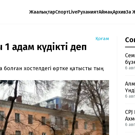
Жаңалықтар
Спорт
Live
Руханият
Аймақ
Архив
Заң 
Со
Қоғам
 1 адам күдікті деп
Сем
бұз
а болған хостелдегі өртке қатысты тың
6 авг
Алм
Үнд
6 авг
CPJ
Ахм
6 авг