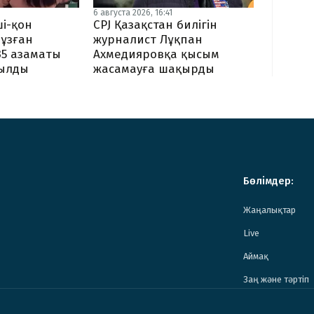
6 августа 2026, 16:41
CPJ Қазақстан билігін
і-қон
журналист Лұқпан
ұзған
Ахмедияровқа қысым
35 азаматы
жасамауға шақырды
ылды
Бөлімдер:
Жаңалықтар
Live
Аймақ
Заң және тәртіп