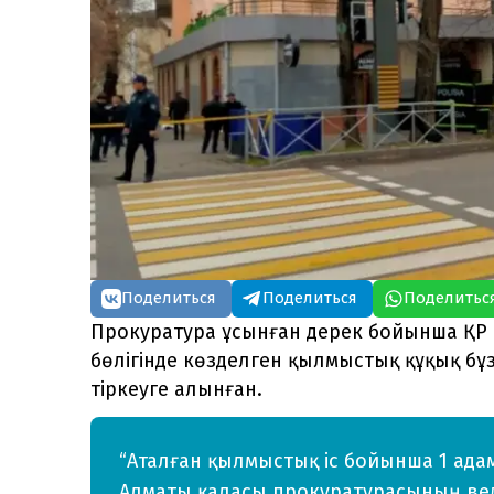
Поделиться
Поделиться
Поделитьс
Прокуратура ұсынған дерек бойынша ҚР 
бөлігінде көзделген қылмыстық құқық б
тіркеуге алынған.
“Аталған қылмыстық іс бойынша 1 адам 
Алматы қаласы прокуратурасының ве