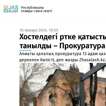
Республикалық
қоғамдық-саяси газеті
18 января 2024, 10:59
Газетке жазылу
Хостелдегі өртке қатысты
PDF форматтағы газетті ай сайын электронды
танылды – Прокуратура
поштаңызға алып отырыңыз. Жаңа нөмір
шыққан сәтте сізге бірден жіберіледі. Тек email
Алматы қалалық прокуратура 13 адам қаз
енгізіңіз, біз қалғанын өзіміз жібереміз.
дерекпен бөлісті, деп жазды Zhasalash.kz.