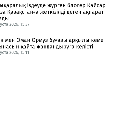
ықаралық іздеуде жүрген блогер Қайсар
за Қазақстанға жеткізілді деген ақпарат
ады
уста 2026, 15:37
н мен Оман Ормуз бұғазы арқылы кеме
ынасын қайта жандандыруға келісті
уста 2026, 15:11