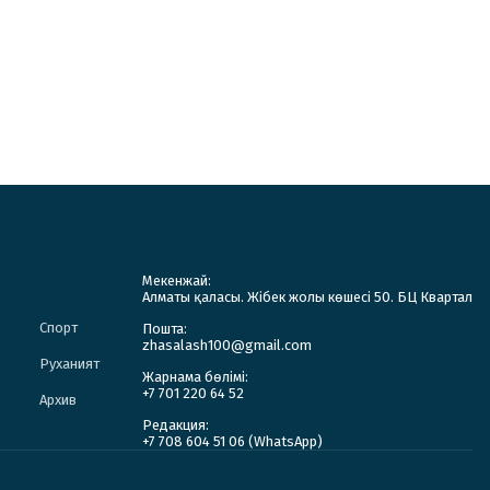
Мекенжай:
Алматы қаласы. Жібек жолы көшесі 50. БЦ Квартал
Спорт
Пошта:
zhasalash100@gmail.com
Руханият
Жарнама бөлімі:
+7 701 220 64 52
Архив
Редакция:
+7 708 604 51 06 (WhatsApp)