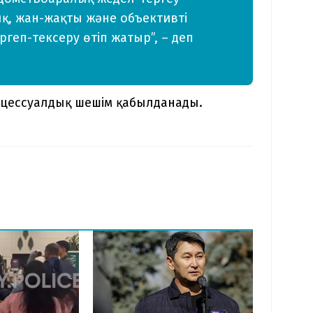
қ, жан-жақты және объективті
ргеп-тексеру өтіп жатыр”, – деп
оцессуалдық шешім қабылданады.