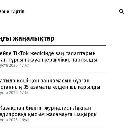
Және Тәртіп
ңғы жаңалықтар
ейде TikTok желісінде заң талаптарын
ған тұрғын жауапкершілікке тартылды
уста 2026, 17:47
атыда көші-қон заңнамасын бұзған
істанның 35 азаматы елден шығарылды
уста 2026, 17:15
 Қазақстан билігін журналист Лұқпан
едияровқа қысым жасамауға шақырды
уста 2026, 16:41