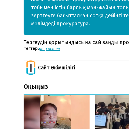
тобымен істің барлық мән-жайын толы
зерттеуге бағытталған сотқа дейінгі те
мәлімдеді прокуратура.
Тергеудің қорытындысына сай заңды пр
Тегтер:
өрт
хостел
Сайт Әкімшілігі
Оқыңыз