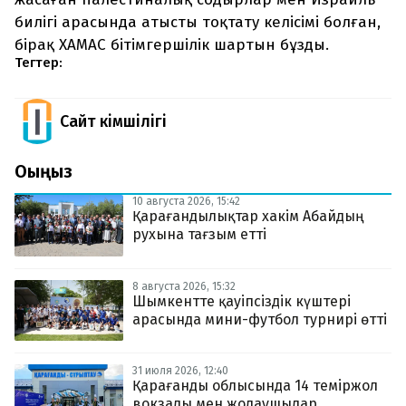
билігі арасында атысты тоқтату келісімі болған,
бірақ ХАМАС бітімгершілік шартын бұзды.
Тегтер:
Сайт Әкімшілігі
Оқыңыз
10 августа 2026, 15:42
Қарағандылықтар хакім Абайдың
рухына тағзым етті
8 августа 2026, 15:32
Шымкентте қауіпсіздік күштері
арасында мини-футбол турнирі өтті
31 июля 2026, 12:40
Қарағанды облысында 14 теміржол
вокзалы мен жолаушылар