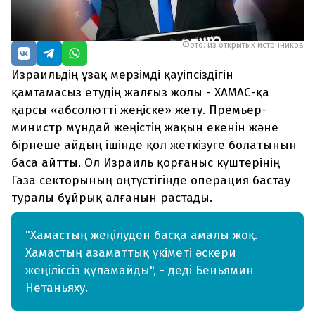
Фото: из открытых источников
Израильдің ұзақ мерзімді қауіпсіздігін
қамтамасыз етудің жалғыз жолы - ХАМАС-қа
қарсы «абсолютті жеңіске» жету. Премьер-
министр мұндай жеңістің жақын екенін және
бірнеше айдың ішінде қол жеткізуге болатынын
баса айтты. Ол Израиль қорғаныс күштерінің
Газа секторының оңтүстігінде операция бастау
туралы бұйрық алғанын растады.
"Хамастың жеңілуден басқа амалы жоқ.
Хамастың азаматтық үкіметі әскери
жеңіліссіз құламайды", - деді Беньямин
Нетаньяху.