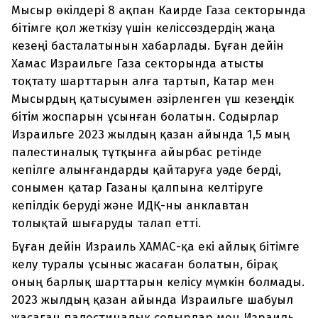
Мысыр өкілдері 8 ақпан Каирде Газа секторында
бітімге қол жеткізу үшін келіссөздердің жаңа
кезеңі басталатынын хабарлады. Бұған дейін
Хамас Израильге Газа секторында атысты
тоқтату шарттарын алға тартып, Катар мен
Мысырдың қатысуымен әзірленген үш кезеңдік
бітім жоспарын ұсынған болатын. Содырлар
Израильге 2023 жылдың қазан айында 1,5 мың
палестиналық тұтқынға айырбас ретінде
кепілге алынғандарды қайтаруға уәде берді,
сонымен қатар Газаны қалпына келтіруге
кепілдік беруді және ИДҚ-ны анклавтан
толықтай шығаруды талап етті.
Бұған дейін Израиль ХАМАС-қа екі айлық бітімге
келу туралы ұсыныс жасаған болатын, бірақ
оның барлық шарттарын келісу мүмкін болмады.
2023 жылдың қазан айында Израильге шабуыл
жасаған палестиналық содырлар мен Израиль