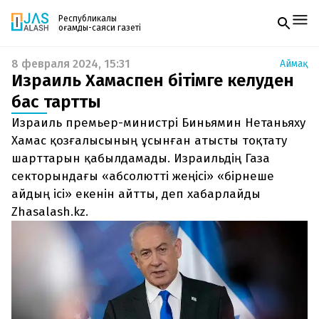
Республикалық
қоғамдық-саяси газеті
8 февраля 2024, 15:31
Аймақ
Жаңалықтар
Израиль Хамаспен бітімге келуден
Спорт
Газетке жазылу
Live
бас тартты
PDF форматтағы газетті ай сайын электронды
Руханият
Израиль премьер-министрі Биньямин Нетаньяху
поштаңызға алып отырыңыз. Жаңа нөмір
Аймақ
шыққан сәтте сізге бірден жіберіледі. Тек email
Хамас қозғалысының ұсынған атысты тоқтату
Архив
енгізіңіз, біз қалғанын өзіміз жібереміз.
Заң және тәртіп
шарттарын қабылдамады. Израильдің Газа
секторындағы «абсолютті жеңісі» «бірнеше
Редакциямен байланыс
айдың ісі» екенін айтты, деп хабарлайды
+7 708 604 51 06
Zhasalash.kz.
Жарнама бөлімі
+7 701 220 64 52
Пошта
zhasalash100@gmail.com