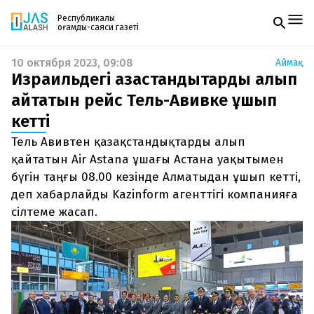
Республикалық
қоғамдық-саяси газеті
10 октября 2023, 09:08
Аймақ
Жаңалықтар
Израильдегі қазақстандықтарды алып
Спорт
Газетке жазылу
Live
қайтатын рейс Тель-Авивке ұшып
PDF форматтағы газетті ай сайын электронды
Руханият
кетті
поштаңызға алып отырыңыз. Жаңа нөмір
Аймақ
шыққан сәтте сізге бірден жіберіледі. Тек email
Архив
Тель Авивтен қазақстандықтарды алып
енгізіңіз, біз қалғанын өзіміз жібереміз.
Заң және тәртіп
қайтатын Air Astana ұшағы Астана уақытымен
бүгін таңғы 08.00 кезінде Алматыдан ұшып кетті,
Редакциямен байланыс
деп хабарлайды Kazinform агенттігі компанияға
+7 708 604 51 06
Жарнама бөлімі
сілтеме жасап.
+7 701 220 64 52
Пошта
zhasalash100@gmail.com