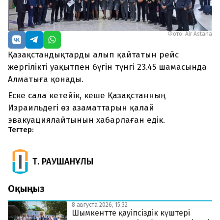
Фото: Air Astana
Қазақстандықтарды алып қайтатын рейс
жергілікті уақытпен бүгін түнгі 23.45 шамасында
Алматыға қонады.
Еске сала кетейік, кеше Қазақстанның
Израильдегі өз азаматтарын қалай
эвакуациялайтынын хабарлаған едік.
Тегтер:
Т. РАУШАНҰЛЫ
Оқыңыз
8 августа 2026, 15:32
Шымкентте қауіпсіздік күштері