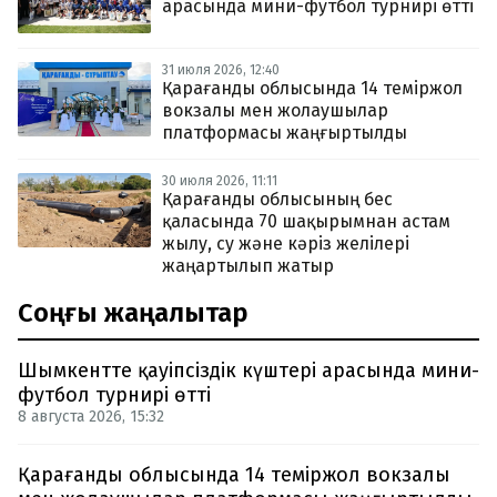
арасында мини-футбол турнирі өтті
31 июля 2026, 12:40
Қарағанды облысында 14 теміржол
вокзалы мен жолаушылар
платформасы жаңғыртылды
30 июля 2026, 11:11
Қарағанды облысының бес
қаласында 70 шақырымнан астам
жылу, су және кәріз желілері
жаңартылып жатыр
Соңғы жаңалықтар
Шымкентте қауіпсіздік күштері арасында мини-
футбол турнирі өтті
8 августа 2026, 15:32
Қарағанды облысында 14 теміржол вокзалы