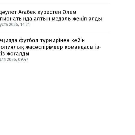
дәулет Ағабек күрестен Әлем
пионатында алтын медаль жеңіп алды
уста 2026, 14:21
цияда футбол турнирінен кейін
опиялық жасөспірімдер командасы із-
сіз жоғалды
юля 2026, 09:47