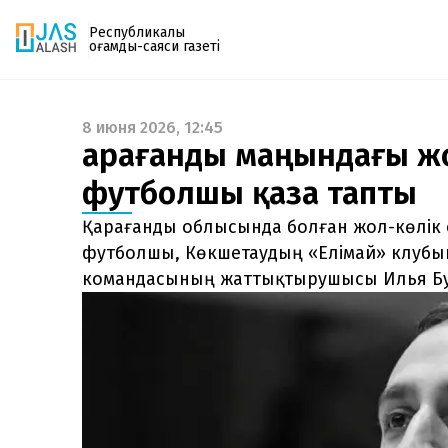
Республикалық
қоғамдық-саяси газеті
8 июня 2026, 12:45
Газетке жазылу
Қарағанды маңындағы ж
PDF форматтағы газетті ай сайын электронды
футболшы қаза тапты
поштаңызға алып отырыңыз. Жаңа нөмір
шыққан сәтте сізге бірден жіберіледі. Тек email
Қарағанды облысында болған жол-көлік 
енгізіңіз, біз қалғанын өзіміз жібереміз.
футболшы, Көкшетаудың «Елімай» клуб
командасының жаттықтырушысы Илья Бу