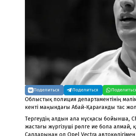
Поделиться
Поделиться
Поделитьс
Облыстық полиция департаментінің мәлім
кенті маңындағы Абай-Қарағанды тас ж
Тергеудің алдын ала нұсқасы бойынша, Che
жастағы жүргізуші рөлге ие бола алмай,
Салдарынан ол Opel Vectra автокөлігімен