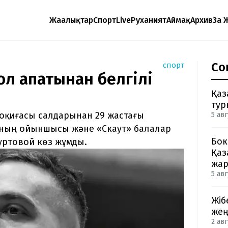
Жаңалықтар
Спорт
Live
Руханият
Аймақ
Архив
Заң 
Со
спорт
ол апатынан белгілі
Қаз
тур
оқиғасы салдарынан 29 жастағы
5 авг
ының ойыншысы және «Скаут» балалар
Бок
ртовой көз жұмды.
Қаз
жа
5 авг
Жіб
жең
2 авг