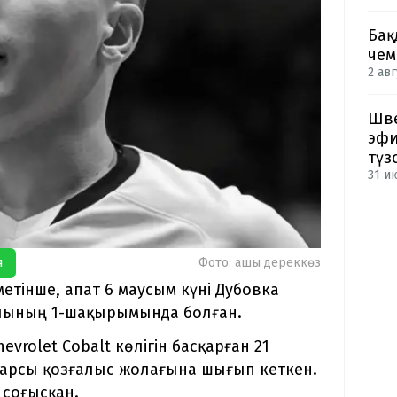
Бақ
чем
2 авг
Шве
эфи
түз
31 и
я
Фото: ашық дереккөз
етінше, апат 6 маусым күні Дубовка
олының 1-шақырымында болған.
vrolet Cobalt көлігін басқарған 21
 қарсы қозғалыс жолағына шығып кеткен.
 соғысқан.