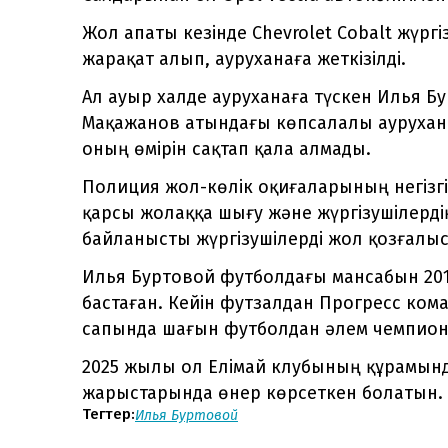
Жол апаты кезінде Chevrolet Cobalt жүрг
жарақат алып, ауруханаға жеткізілді.
Ал ауыр халде ауруханаға түскен Илья 
Мақажанов атындағы көпсалалы аурухана
оның өмірін сақтап қала алмады.
Полиция жол-көлік оқиғаларының негізгі
қарсы жолаққа шығу және жүргізушілерд
байланысты жүргізушілерді жол қозғалыс
Илья Буртовой футболдағы мансабын 20
бастаған. Кейін футзалдан Прогресс кома
сапында шағын футболдан әлем чемпион
2025 жылы ол Елімай клубының құрамында
жарыстарында өнер көрсеткен болатын.
Тегтер:
Илья Буртовой