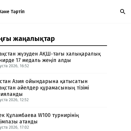
Және Тәртіп
ңғы жаңалықтар
ақстан жүзуден АҚШ-тағы халықаралық
нирде 17 медаль жеңіп алды
уста 2026, 16:52
стан Азия ойындарына қатысатын
ақстан әйелдер құрамасының тізімі
рияланды
уста 2026, 12:52
ек Құламбаева W100 турнирінің
імпазы атанды
уста 2026, 17:02