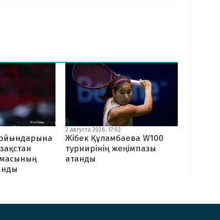
2 августа 2026, 17:02
Жібек Құламбаева W100
я ойындарына
турнирінің жеңімпазы
зақстан
атанды
амасының
ланды