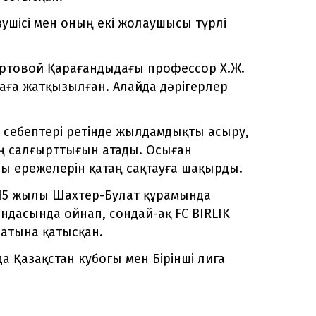
ізушісі мен оның екі жолаушысы түрлі
Буртовой Қарағандыдағы профессор Х.Ж.
ға жатқызылған. Алайда дәрігерлер
 себептері ретінде жылдамдықты асыру,
ің салғырттығын атады. Осыған
ы ережелерін қатаң сақтауға шақырды.
15 жылы Шахтер-Булат құрамында
ндасында ойнап, сондай-ақ FC BIRLIK
атына қатысқан.
 Қазақстан кубогы мен Бірінші лига