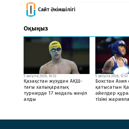
Сайт Әкімшілігі
Оқыңыз
5 августа 2026, 16:52
5 августа 2026, 12:52
Қазақстан жүзуден АҚШ-
Бокстан Ази
тағы халықаралық
қатысатын Қа
турнирде 17 медаль жеңіп
әйелдер құр
алды
тізімі жария