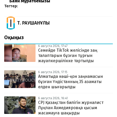
Баян Мұратбекқызы
Тегтер:
Т. РАУШАНҰЛЫ
Оқыңыз
6 августа 2026, 17:47
Семейде TikTok желісінде заң
талаптарын бұзған тұрғын
жауапкершілікке тартылды
6 августа 2026, 17:15
Алматыда көші-қон заңнамасын
бұзған Үндістанның 35 азаматы
елден шығарылды
6 августа 2026, 16:41
CPJ Қазақстан билігін журналист
Лұқпан Ахмедияровқа қысым
жасамауға шақырды