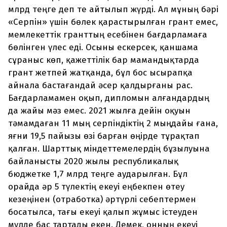
млрд теңге деп те айтылып жүрді. Ал мұның бәрі
«Серпін» үшін бөлек қарастырылған грант емес,
мемлекеттік гранттың есебінен бағдарламаға
бөлінген үлес еді. Осыны ескерсек, қаншама
сұраныс көп, қажеттілік бар мамандықтарда
грант жетпей жатқанда, бұл бос ысырапқа
айнала бастағандай әсер қалдырғаны рас.
Бағдарламамен оқып, дипломын алғандардың
да жайы мәз емес. 2021 жылға дейін оқуын
тәмамдаған 11 мың серпіндіктің 2 мыңдайы ғана,
яғни 19,5 пайызы өзі барған өңірде тұрақтап
қалған. Шарттық міндеттемелердің бұзылуына
байланысты 2020 жылы республикалық
бюджетке 1,7 млрд теңге аударылған. Бұл
орайда әр 5 түлектің екеуі еңбекпен өтеу
кезеңінен (отработка) әртүрлі себептермен
босатылса, тағы екеуі қалып жұмыс істеуден
мүлде бас тартады екен. Демек, онның екеуі