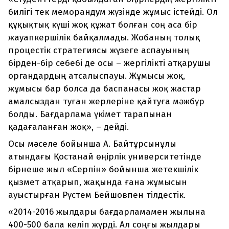
билігі тек меморандум жүзінде жұмыс істейді. Ол
құқықтық күші жоқ құжат болған соң аса бір
жауапкершілік байқалмады. Жобаның толық
процестік стратегиясы жүзеге аспауының
бірден-бір себебі де осы – жергілікті атқарушы
органдардың атсалыспауы. Жұмысы жоқ,
жұмысы бар болса да баспанасы жоқ жастар
амалсыздан туған жерлеріне қайтуға мәжбүр
болды. Бағдарлама үкімет тарапынан
қадағаланған жоқ», – дейді.
Осы мәселе бойынша А. Байтұрсынұлы
атындағы Қостанай өңірлік университетінде
бірнеше жыл «Серпін» бойынша жетекшілік
қызмет атқарып, жақында ғана жұмысын
ауыстырған Рүстем Бейшовпен тілдестік.
«2014-2016 жылдары бағдарламамен жылына
400-500 бала келіп жүрді. Ал соңғы жылдары