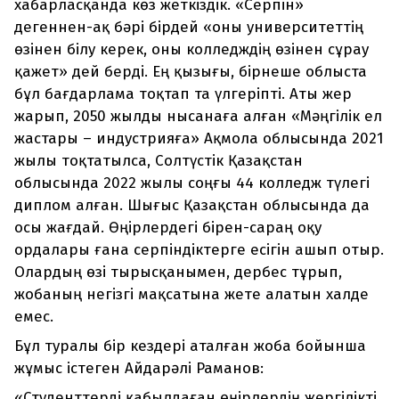
хабарласқанда көз жеткіздік. «Серпін»
дегеннен-ақ бәрі бірдей «оны университеттің
өзінен білу керек, оны колледждің өзінен сұрау
қажет» дей берді. Ең қызығы, бірнеше облыста
бұл бағдарлама тоқтап та үлгеріпті. Аты жер
жарып, 2050 жылды нысанаға алған «Мәңгілік ел
жастары – индустрияға» Ақмола облысында 2021
жылы тоқтатылса, Солтүстік Қазақстан
облысында 2022 жылы соңғы 44 колледж түлегі
диплом алған. Шығыс Қазақстан облысында да
осы жағдай. Өңірлердегі бірен-сараң оқу
ордалары ғана серпіндіктерге есігін ашып отыр.
Олардың өзі тырысқанымен, дербес тұрып,
жобаның негізгі мақсатына жете алатын халде
емес.
Бұл туралы бір кездері аталған жоба бойынша
жұмыс істеген Айдарәлі Раманов:
«Студенттерді қабылдаған өңірлердің жергілікті