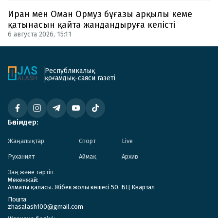
Иран мен Оман Ормуз бұғазы арқылы кеме
қатынасын қайта жандандыруға келісті
6 августа 2026, 15:11
Республикалық
қоғамдық-саяси газеті
Бөлімдер:
Жаңалықтар
Спорт
Live
Руханият
Аймақ
Архив
Заң және тәртіп
Мекенжай:
Алматы қаласы. Жібек жолы көшесі 50. БЦ Квартал
Пошта:
zhasalash100@gmail.com