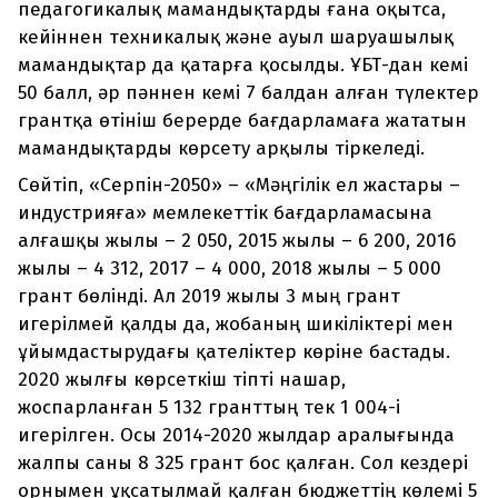
педагогикалық мамандықтарды ғана оқытса,
кейіннен техникалық және ауыл шаруашылық
мамандықтар да қатарға қосылды. ҰБТ-дан кемі
50 балл, әр пәннен кемі 7 балдан алған түлектер
грантқа өтініш берерде бағдарламаға жататын
мамандықтарды көрсету арқылы тіркеледі.
Сөйтіп, «Серпін-2050» – «Мәңгілік ел жастары –
индустрияға» мемлекеттік бағдарламасына
алғашқы жылы – 2 050, 2015 жылы – 6 200, 2016
жылы – 4 312, 2017 – 4 000, 2018 жылы – 5 000
грант бөлінді. Ал 2019 жылы 3 мың грант
игерілмей қалды да, жобаның шикіліктері мен
ұйымдастырудағы қателіктер көріне бастады.
2020 жылғы көрсеткіш тіпті нашар,
жоспарланған 5 132 гранттың тек 1 004-і
игерілген. Осы 2014-2020 жылдар аралығында
жалпы саны 8 325 грант бос қалған. Сол кездері
орнымен ұқсатылмай қалған бюджеттің көлемі 5