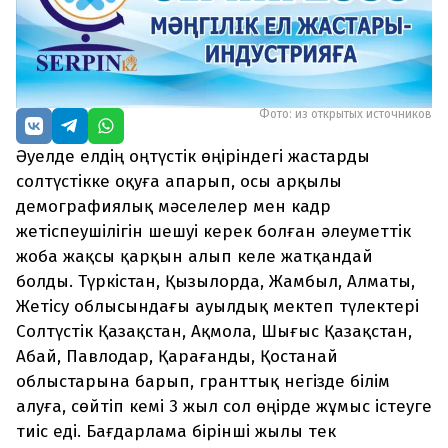
Фото: из открытых источников
Әуелде елдің оңтүстік өңіріндегі жастарды
солтүстікке оқуға апарып, осы арқылы
демографиялық мәселелер мен кадр
жетіспеушілігін шешуі керек болған әлеуметтік
жоба жақсы қарқын алып келе жатқандай
болды. Түркістан, Қызылорда, Жамбыл, Алматы,
Жетісу облысындағы ауылдық мектеп түлектері
Солтүстік Қазақстан, Ақмола, Шығыс Қазақстан,
Абай, Павлодар, Қарағанды, Қостанай
облыстарына барып, гранттық негізде білім
алуға, сөйтіп кемі 3 жыл сол өңірде жұмыс істеуге
тиіс еді. Бағдарлама бірінші жылы тек