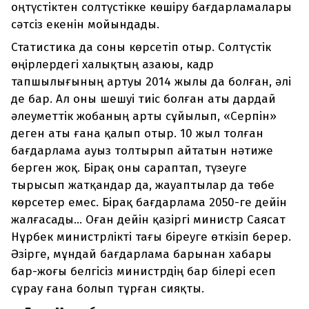
оңтүстіктен солтүстікке көшіру бағдарламалары
сәтсіз екенін мойындады.
Статистика да соны көрсетіп отыр. Солтүстік
өңірлердегі халықтың азаюы, кадр
тапшылығының артуы 2014 жылы да болған, әлі
де бар. Ал оны шешуі тиіс болған аты дардай
әлеуметтік жобаның арты сұйылып, «Серпін»
деген аты ғана қалып отыр. 10 жыл толған
бағдарлама ауыз толтырып айтатын нәтиже
берген жоқ. Бірақ оны сараптап, түзеуге
тырысып жатқандар да, жауаптылар да төбе
көрсетер емес. Бірақ бағдарлама 2050-ге дейін
жалғасады... Оған дейін қазіргі министр Саясат
Нұрбек министрлікті тағы біреуге өткізіп берер.
Әзірге, мұндай бағдарлама барынан хабары
бар-жоғы белгісіз министрдің бар білері есеп
сұрау ғана болып тұрған сияқты.