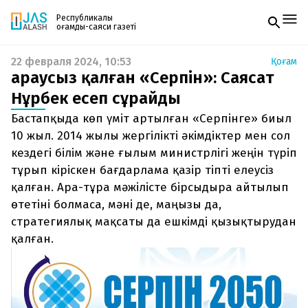
Республикалық
қоғамдық-саяси газеті
22 февраля 2024, 10:53
Қоғам
Жаңалықтар
Қараусыз қалған «Серпін»: Саясат
Спорт
Газетке жазылу
Live
Нұрбек есеп сұрайды
PDF форматтағы газетті ай сайын электронды
Руханият
Бастапқыда көп үміт артылған «Серпінге» биыл
поштаңызға алып отырыңыз. Жаңа нөмір
Аймақ
шыққан сәтте сізге бірден жіберіледі. Тек email
10 жыл. 2014 жылы жергілікті әкімдіктер мен сол
Архив
енгізіңіз, біз қалғанын өзіміз жібереміз.
Заң және тәртіп
кездегі білім және ғылым министрлігі жеңін түріп
тұрып кіріскен бағдарлама қазір тіпті елеусіз
Редакциямен байланыс
қалған. Ара-тұра мәжілісте бірсыдыра айтылып
+7 708 604 51 06
өтетіні болмаса, мәні де, маңызы да,
Жарнама бөлімі
+7 701 220 64 52
стратегиялық мақсаты да ешкімді қызықтырудан
Пошта
zhasalash100@gmail.com
қалған.