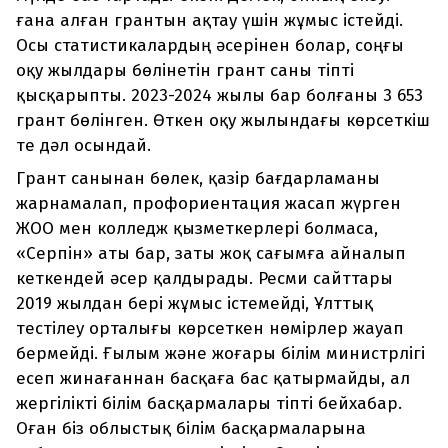
ғана алған грантын ақтау үшін жұмыс істейді.
Осы статистикалардың әсерінен болар, соңғы
оқу жылдары бөлінетін грант саны тіпті
қысқарыпты. 2023-2024 жылы бар болғаны 3 653
грант бөлінген. Өткен оқу жылындағы көрсеткіш
те дәл осындай.
Грант санынан бөлек, қазір бағдарламаны
жарнамалап, профориентация жасап жүрген
ЖОО мен колледж қызметкерлері болмаса,
«Серпін» аты бар, заты жоқ сағымға айналып
кеткендей әсер қалдырады. Ресми сайттары
2019 жылдан бері жұмыс істемейді, Ұлттық
тестілеу орталығы көрсеткен нөмірлер жауап
бермейді. Ғылым және жоғары білім министрлігі
есеп жинағаннан басқаға бас қатырмайды, ал
жергілікті білім басқармалары тіпті бейхабар.
Оған біз облыстық білім басқармаларына