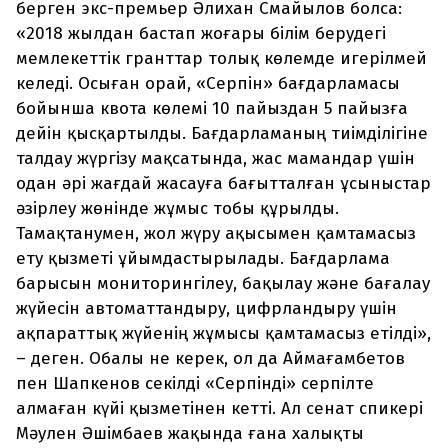
берген экс-премьер Әлихан Смайылов болса:
«2018 жылдан бастап жоғары білім берудегі
мемлекеттік гранттар толық көлемде игерілмей
келеді. Осыған орай, «Серпін» бағдарламасы
бойынша квота көлемі 10 пайыздан 5 пайызға
дейін қысқартылды. Бағдарламаның тиімділігіне
талдау жүргізу мақсатында, жас мамандар үшін
одан әрі жағдай жасауға бағытталған ұсыныстар
әзірлеу жөнінде жұмыс тобы құрылды.
Тамақтанумен, жол жүру ақысымен қамтамасыз
ету қызметі ұйымдастырылады. Бағдарлама
барысын мониторингілеу, бақылау және бағалау
жүйесін автоматтандыру, цифрландыру үшін
ақпараттық жүйенің жұмысы қамтамасыз етілді»,
– деген. Обалы не керек, ол да Аймағамбетов
пен Шапкенов секілді «Серпінді» серпілте
алмаған күйі қызметінен кетті. Ал сенат спикері
Мәулен Әшімбаев жақында ғана халықты