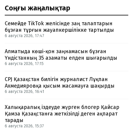
Соңғы жаңалықтар
Семейде TikTok желісінде заң талаптарын
бұзған тұрғын жауапкершілікке тартылды
6 августа 2026, 17:47
Алматыда көші-қон заңнамасын бұзған
Үндістанның 35 азаматы елден шығарылды
6 августа 2026, 17:15
CPJ Қазақстан билігін журналист Лұқпан
Ахмедияровқа қысым жасамауға шақырды
6 августа 2026, 16:41
Халықаралық іздеуде жүрген блогер Қайсар
Қамза Қазақстанға жеткізілді деген ақпарат
тарады
6 августа 2026, 15:37