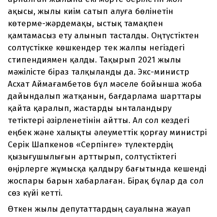
ақысы, жылы киім сатып алуға бөлінетін
көтерме-жәрдемақы, ыстық тамақпен
қамтамасыз ету алынып тасталды. Оңтүстіктен
солтүстікке көшкендер тек жалпы негіздегі
стипендиямен қалды. Тақырып 2021 жылы
мәжілісте біраз талқыланды да. Экс-министр
Асхат Аймағамбетов бұл мәселе бойынша жоба
дайындалып жатқанын, бағдарлама шарттары
қайта қаралып, жастарды ынталандыру
тетіктері әзірленетінін айтты. Ал сол кездегі
еңбек және халықты әлеуметтік қорғау министрі
Серік Шапкенов «Серпінге» түлектердің
қызығушылығын арттырып, солтүстіктегі
өңірлерге жұмысқа қалдыру бағытында кешенді
жоспары барын хабарлаған. Бірақ бұлар да сол
сөз күйі кетті.
Өткен жылы депутаттардың сауалына жауап