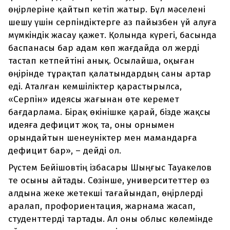
өңірлеріне қайтып кетіп жатыр. Бұл мәселені
шешу үшін серпіндіктерге аз пайызбен үй алуға
мүмкіндік жасау қажет. Қолында күрегі, басында
баспанасы бар адам көп жағдайда ол жерді
тастап кетпейтіні анық. Осылайша, оқыған
өңірінде тұрақтап қалатындардың саны артар
еді. Аталған кемшіліктер қарастырылса,
«Серпін» идеясы жағынан өте керемет
бағдарлама. Бірақ өкінішке қарай, бізде жақсы
идеяға дефицит жоқ та, оны орнымен
орындайтын шенеуніктер мен мамандарға
дефицит бар», – дейді ол.
Рүстем Бейішовтің ізбасары Шыңғыс Тауакелов
те осыны айтады. Сөзінше, университеттер өз
алдына жеке жетекші тағайындап, өңірлерді
аралап, профориентация, жарнама жасап,
студенттерді тартады. Ал оны облыс көлемінде