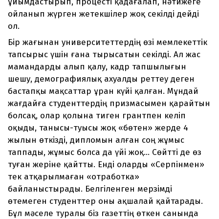
ұйымдастырып, процесті қадағалап, нәтижеге
ойланып жүрген жетекшілер жоқ секілді дейді
ол.
Бір жағынан университеттердің өзі мемлекеттік
тапсырыс үшін ғана тырысатын секілді. Ал жас
мамандарды алып қалу, кадр тапшылығын
шешу, демографиялық ахуалды реттеу деген
бастапқы мақсаттар ұран күйі қалған. Мұндай
жағдайға студенттердің призмасымен қарайтын
болсақ, олар қолына тиген грантпен келіп
оқыды, танысы-туысы жоқ «бөтен» жерде 4
жылын өткізді, дипломын алған соң жұмыс
таппады, жұмыс болса да үйі жоқ... Сөйтті де өз
туған жеріне қайтты. Енді оларды «Серпінмен»
тек атқарылмаған «отработка»
байланыстырады. Белгіленген мерзімді
өтемеген студенттер оны ақшалай қайтарады.
Бұл мәселе туралы біз газеттің өткен санында