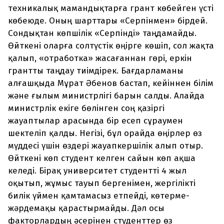
техникалық мамандықтарға грант көбейген үсті
көбеюде. Оның шарттары «Серпінмен» бірдей.
Сондықтан көпшілік «Серпінді» таңдамайды.
Өйткені оларға солтүстік өңірге көшіп, сол жақта
қалып, «отработка» жасағаннан гөрі, еркін
грантты таңдау тиімдірек. Бағдарламаны
алғашқыда Мұрат Әбенов бастап, кейіннен білім
және ғылым министрлігі барын салды. Алайда
министрлік екіге бөлінген соң қазіргі
жауаптылар арасында бір есеп сұраумен
шектеліп қалды. Негізі, бұл орайда өңірлер өз
мүддесі үшін өздері жауапкершілік алып отыр.
Өйткені көп студент келген сайын көп ақша
келеді. Бірақ университет студентті 4 жыл
оқытып, жұмыс тауып бергенімен, жергілікті
билік үймен қамтамасыз етпейді, көтерме-
жәрдемақы қарастырмайды. Дәл осы
факторлардың әсерінен студенттер өз