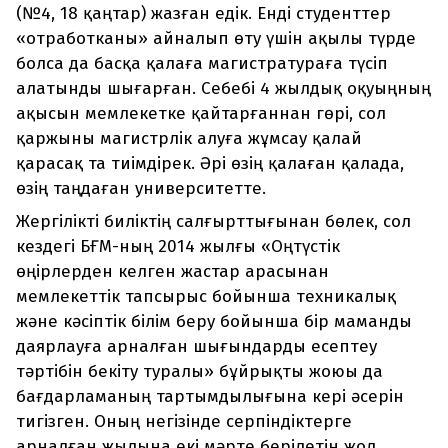
(№4, 18 қаңтар) жазған едік. Енді студенттер
«отработканы» айналып өту үшін ақылы түрде
болса да басқа қалаға магистратураға түсіп
алатынды шығарған. Себебі 4 жылдық оқуыңның
ақысын мемлекетке қайтарғаннан гөрі, сол
қаржыны магистрлік алуға жұмсау қалай
қарасақ та тиімдірек. Әрі өзің қалаған қалада,
өзің таңдаған университетте.
Жергілікті биліктің салғырттығынан бөлек, сол
кездегі БҒМ-ның 2014 жылғы «Оңтүстік
өңірлерден келген жастар арасынан
мемлекеттік тапсырыс бойынша техникалық
және кәсіптік білім беру бойынша бір маманды
даярлауға арналған шығындарды есептеу
тәртібін бекіту туралы» бұйрықты жоюы да
бағдарламаның тартымдылығына кері әсерін
тигізген. Оның негізінде серпіндіктерге
арналған жылына екі мәрте берілетін жол