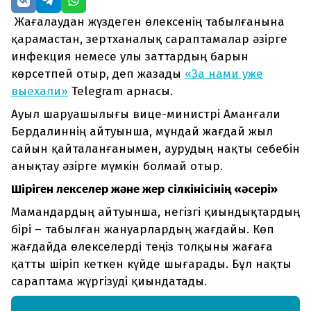
Жағалаудан жүздеген өлексенің табылғанына
қарамастан, зертханалық сараптамалар әзірге
инфекция немесе улы заттардың барын
көрсетпей отыр, деп жазады
«За нами уже
выехали»
Telegram арнасы.
Ауыл шаруашылығы вице-министрі Аманғали
Бердалиннің айтуынша, мұндай жағдай жыл
сайын қайталанғанымен, аурудың нақты себебін
анықтау әзірге мүмкін болмай отыр.
Шіріген өлекселер және жер сілкінісінің «әсері»
Мамандардың айтуынша, негізгі қиындықтардың
бірі – табылған жануарлардың жағдайы. Көп
жағдайда өлекселерді теңіз толқыны жағаға
қатты шіріп кеткен күйде шығарады. Бұл нақты
сараптама жүргізуді қиындатады.