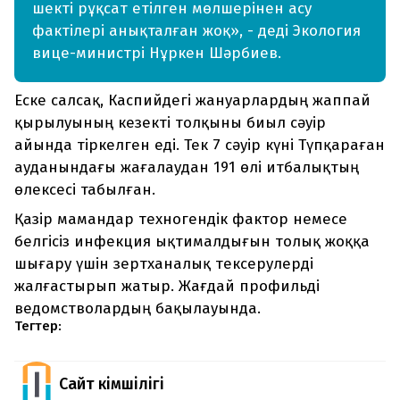
шекті рұқсат етілген мөлшерінен асу
фактілері анықталған жоқ», - деді Экология
вице-министрі Нұркен Шәрбиев.
Еске салсақ, Каспийдегі жануарлардың жаппай
қырылуының кезекті толқыны биыл сәуір
айында тіркелген еді. Тек 7 сәуір күні Түпқараған
ауданындағы жағалаудан 191 өлі итбалықтың
өлексесі табылған.
Қазір мамандар техногендік фактор немесе
белгісіз инфекция ықтималдығын толық жоққа
шығару үшін зертханалық тексерулерді
жалғастырып жатыр. Жағдай профильді
ведомстволардың бақылауында.
Тегтер:
Сайт Әкімшілігі