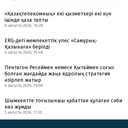
«Қазақтелекомның» екі қызметкері екі күн
ішінде қаза тапты
6 августа 2026, 16:28
ERG-дегі мемлекеттік үлес «Самұрық-
Қазынаға» берілді
6 августа 2026, 15:48
Пентагон Ресеймен немесе Қытаймен соғыс
болған жағдайда жаңа ядролық стратегия
әзірлеп жатыр
6 августа 2026, 10:00
Шымкентте тоғызыншы қабаттан құлаған сәби
көз жұмды
5 августа 2026, 17:10