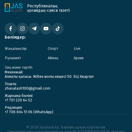
Республикалық
қоғамдық-саяси газеті
Бөлімдер:
Жаңалықтар
Спорт
Live
Руханият
Аймақ
Архив
Заң және тәртіп
Мекенжай:
Алматы қаласы. Жібек жолы көшесі 50. БЦ Квартал
Пошта:
zhasalash100@gmail.com
Жарнама бөлімі:
+7 701 220 64 52
Редакция:
+7 708 604 51 06 (WhatsApp)
© 2026 Jasalash.kz. Барлық құқық қорғалған.
Cвидетельство о постановке на учет № KZ13VPY00045579, выдано