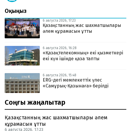
Оқыңыз
6 августа 2026, 17:23
Қазақстанның жас шахматшылары
әлем құрамасын ұтты
6 августа 2026, 16:28
«Қазақтелекомның» екі қызметкері
екі күн ішінде қаза тапты
6 августа 2026, 15:48
ERG-дегі мемлекеттік үлес
«Самұрық-Қазынаға» берілді
Соңғы жаңалықтар
Қазақстанның жас шахматшылары әлем
құрамасын ұтты
6 августа 2026, 17:23