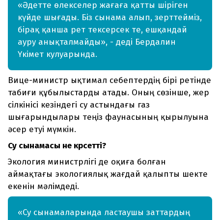
«Әдетте өлекселер жағаға қатты шіріген
күйде шығады. Біз сынама алып, зерттейміз,
бірақ қанша рет тексерсек те, ешқандай
ауру анықталмайды», - деді Бердалин
Үкімет кулуарында.
Вице-министр ықтимал себептердің бірі ретінде
табиғи құбылыстарды атады. Оның сөзінше, жер
сілкінісі кезіндегі су астындағы газ
шығарындылары теңіз фаунасының қырылуына
әсер етуі мүмкін.
Су сынамасы не көрсетті?
Экология министрлігі де оқиға болған
аймақтағы экологиялық жағдай қалыпты шекте
екенін мәлімдеді.
«Су сынамаларында ластаушы заттардың