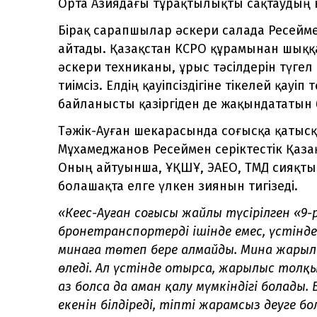
Орта Азиядағы тұрақтылықты сақтаудың к
Бірақ сарапшылар әскери салада Ресейме
айтады. Қазақстан КСРО құрамынан шыққа
әскери техниканы, ұрыс тәсілдерін түгел
тиімсіз. Елдің қауіпсіздігіне тікелей қауі
байланысты қазіргіден де жақындататын 
Тәжік-Ауған шекарасында соғысқа қатыс
Мұхамеджанов Ресеймен серіктестік Қаза
Оның айтуынша, ҰҚШҰ, ЭАЕО, ТМД сияқты
болашақта елге үлкен зиянын тигізеді.
«Кеңес-Ауған соғысы жайлы түсірілген «9
бронетранспортер
дің ішінде емес, үсті
минаға төтеп бере алмайды. Мина жарылс
өледі. Ал үстінде отырса, жарылыс толқ
аз болса да аман қалу мүмкіндігі болады.
екенін білдіреді, тіпті жарамсыз деуге 