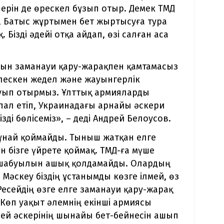
ерін де өрескел бұзып отыр. Демек ТМД
а, Батыс жұртымен бет жыртысуға тура
 Бізді әдейі отқа айдап, өзі салған аса
сын заманауи қару-жарақпен қамтамасыз
ірлескен жедел және жауынгерлік
буып отырмыз. Ұлттық армияларды
пал етіп, Украинадағы арнайы әскери
ді бөлісеміз», – деді Андрей Белоусов.
ге ұнай қоймайды. Тыныш жатқан елге
 бізге үйрете қоймақ. ТМД-ға мүше
а шабуылын ашық қолдамайды. Олардың
 Мәскеу біздің ұстанымды көзге ілмей, өз
есейдің өзге елге заманауи қару-жарақ
. Көп уақыт әлемнің екінші армиясы
сей әскерінің шынайы бет-бейнесін ашып