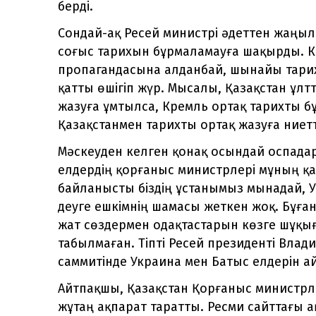
берді.
Сондай-ақ Ресей министрі әдеттен жаңылм
соғыс тарихын бұрмаламауға шақырды. Ке
пропагандасына алданбай, шынайы тарих
қатты өшігіп жүр. Мысалы, Қазақстан ұл
жазуға ұмтылса, Кремль ортақ тарихты бұ
Қазақстанмен тарихты ортақ жазуға ниетт
Мәскеуден келген қонақ осындай оспада
елдердің қорғаныс министрлері мұның қа
байланысты біздің ұстанымыз мынадай, 
деуге ешкімнің шамасы жеткен жоқ. Бұға
жат сөздермен одақтастарын көзге шұқыға
табылмаған. Тіпті Ресей президенті Влад
саммитінде Украина мен Батыс елдерін а
Айтпақшы, Қазақстан Қорғаныс министрл
жұтаң ақпарат таратты. Ресми сайттағы а