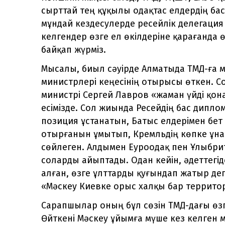
сырттай тең құқылы одақтас елдердің бас
мұндай кездесулерде ресейлік делегация б
келгендер өзге ел өкілдеріне қарағанда 
байқап жүрміз.
Мысалы, биыл сәуірде Алматыда ТМД-ға м
министрлері кеңесінің отырысы өткен. Со
министрі Сергей Лавров «жаман үйді қона
есімізде. Сол жиында Ресейдің бас дипл
позиция ұстанатын, Батыс елдерімен бе
отырғанын ұмытып, Кремльдің көпке ұна
сөйлеген. Алдымен Еуроодақ пен Ұлыбр
соларды айыптады. Одан кейін, әдеттегі
алған, өзге ұлттарды қуғындап жатыр дег
«Мәскеу Киевке орыс халқы бар террито
Сарапшылар оның бұл сөзін ТМД-дағы өзг
Өйткені Мәскеу ұйымға мүше кез келген 