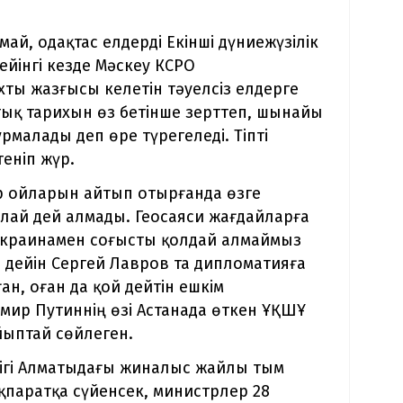
ай, одақтас елдерді Екінші дүниежүзілік
йінгі кезде Мәскеу КСРО
ты жазғысы келетін тәуелсіз елдерге
ттық тарихын өз бетінше зерттеп, шынайы
рмалады деп өре түрегеледі. Тіпті
еніп жүр.
р ойларын айтып отырғанда өзге
лай дей алмады. Геосаяси жағдайларға
Украинамен соғысты қолдай алмаймыз
н дейін Сергей Лавров та дипломатияға
н, оған да қой дейтін ешкім
имир Путиннің өзі Астанада өткен ҰҚШҰ
йыптай сөйлеген.
ігі Алматыдағы жиналыс жайлы тым
қпаратқа сүйенсек, министрлер 28