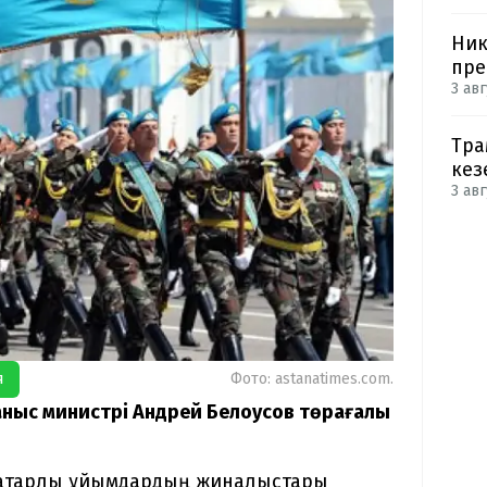
Ник
пре
3 авг
Тра
кез
3 авг
я
Фото: astanatimes.com.
аныс министрі Андрей Белоусов төрағалық
О қатарлы ұйымдардың жиналыстары