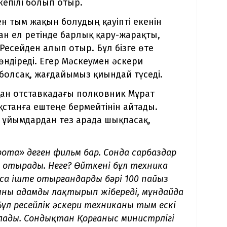
епілі болып отыр.
н тым жақын болудың қауіпті екенін
н ел ретінде барлық қару-жарақты,
 Ресейден алып отыр. Бұл бізге өте
п төндіреді. Егер Мәскеумен әскери
болсақ, жағдайымыз қиындай түседі.
қан отставкадағы полковник Мұрат
қстанға ештеңе бермейтінін айтады.
 ұйымдардан тез арада шықпасақ,
-рота» деген фильм бар. Сонда сарбаздар
нде отырады. Неге? Өйткені бұл техника
а іште отырғандардың бәрі 100 пайыз
ыны адамды лақтырып жібереді, мұндайда
 Бұл
ресейлік әскери техниканың тым ескі
болады. Сондықтан Қорғаныс министрлігі