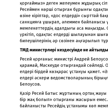
қорғаймыз» деген желеумен жұдырық сілте
Ресеймен көрші отырған бұрынғы одақтас 
өзіне кіріптар, «дос елдерді» сырттай б
санкцияға ұшырап, әлеммен байланысы үз
мемлекеттердің адалдығы аса маңызды. 
үркітіп, одақтас елдерді шылауынан шығ
билеушілерінің әр сөзінен аңғарылып тұ
ТМД министрлері кездесуінде не айтылд
Ресей қорғаныс министрі Андрей Белоусо
қарамай, Мәскеуде отырғандай сөйледі. 
елдері бірдей көзқарас ұстануы қажет. «
елдері әскери ведомстволарының бірыңға
Белоусов.
Қазір Ресей Батыс жұртының ортақ жауы с
бір жақ болып» отырғаны жасырын емес. 
байланысты Ресейдің ұстанымы көп мемл