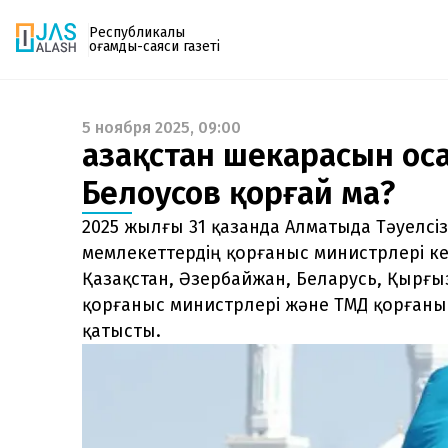
Республикалық
қоғамдық-саяси газеті
5 ноября 2025, 09:00
Газетке жазылу
Қазақстан шекарасын Қос
PDF форматтағы газетті ай сайын электронды
Белоусов қорғай ма?
поштаңызға алып отырыңыз. Жаңа нөмір
шыққан сәтте сізге бірден жіберіледі. Тек email
2025 жылғы 31 қазанда Алматыда Тәуелсі
енгізіңіз, біз қалғанын өзіміз жібереміз.
мемлекеттердің қорғаныс министрлері кең
Қазақстан, Әзербайжан, Беларусь, Қырғыз
қорғаныс министрлері және ТМД қорғаны
қатысты.