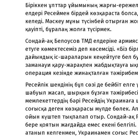
Біріккен ұлттар ұйымының жарғы-ережел
елдері Ресеймен бірдей көзқараста болс
келеді. Мәскеу мұны түсінбей отырған жоқ.
қауіпті, бұралаң жолға түсірмек.
Сондай-ақ Белоусов ТМД елдеріне армия
етуге көмектесеміз деп көсемсіді. «Біз б
дайындық іс-шараларын кеңейтуге бел 
заманауи қару-жарақпен жабдықтауға ық
операция кезінде жинақталған тәжірибеміз
Ресейлік шендінің бұл сөзі де бейбіт ел
шабуыл жасап, шырқын бұзған тәжірибесін
мемлекеттердің бәрі Ресейдің Украинағ
соғысқа деген көзқарасы мүлде бөлек. Ал
ойын күштеп тықпалап отыр. Сондай-ақ Р
бере қоятын жағдайда емес екені белгілі
атанып келгенмен, Украинамен соғыс Ре