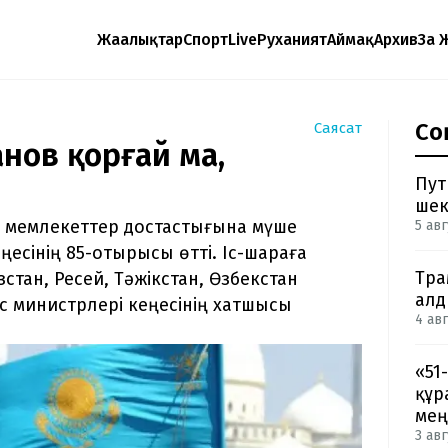
Жаңалықтар
Спорт
Live
Руханият
Аймақ
Архив
Заң 
Со
Саясат
анов қорғай ма,
Пут
шек
з мемлекеттер достастығына мүше
5 авг
есінің 85-отырысы өтті. Іс-шараға
Тра
стан, Ресей, Тәжікстан, Өзбекстан
ал
с министрлері кеңесінің хатшысы
4 авг
«51
құр
мең
3 авг