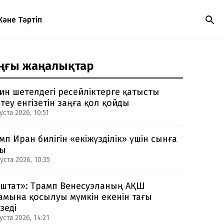
Және Тәртіп
ңғы жаңалықтар
ин шетелдегі ресейліктерге қатысты
теу енгізетін заңға қол қойды
уста 2026, 10:51
мп Иран билігін «екіжүзділік» үшін сынға
ды
уста 2026, 10:35
-штат»: Трамп Венесуэланың АҚШ
амына қосылуы мүмкін екенін тағы
зеді
уста 2026, 14:21