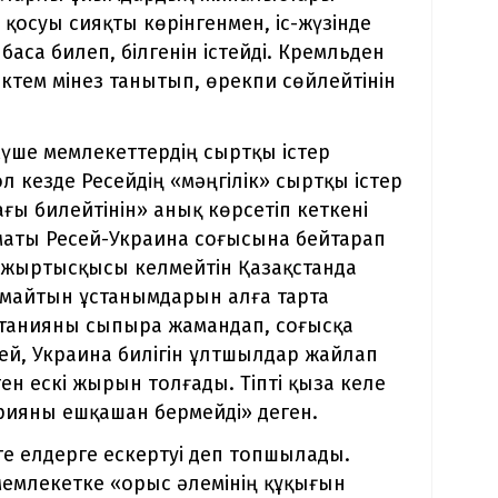
 қосуы сияқты көрінгенмен, іс-жүзінде
аса билеп, білгенін істейді. Кремльден
өктем мінез танытып, өрекпи сөйлейтінін
үше мемлекеттердің сыртқы істер
л кезде Ресейдің «мәңгілік» сыртқы істер
ғы билейтінін» анық көрсетіп кеткені
оматы Ресей-Украина соғысына бейтарап
т жыртысқысы келмейтін Қазақстанда
майтын ұстанымдарын алға тарта
итанияны сыпыра жамандап, соғысқа
дей, Украина билігін ұлтшылдар жайлап
ен ескі жырын толғады. Тіпті қыза келе
рияны ешқашан бермейді» деген.
е елдерге ескертуі деп топшылады.
мемлекетке «орыс әлемінің құқығын