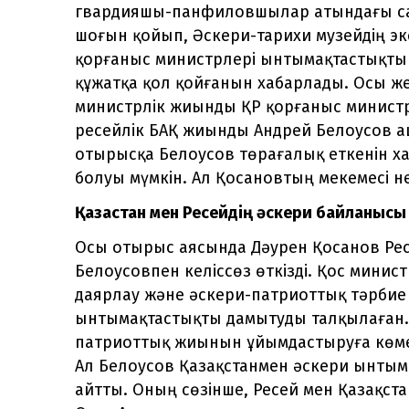
гвардияшы-панфиловшылар атындағы саяб
шоғын қойып, Әскери-тарихи музейдің э
қорғаныс министрлері ынтымақтастықты о
құжатқа қол қойғанын хабарлады. Осы жерд
министрлік жиынды ҚР қорғаныс министр
ресейлік БАҚ жиынды Андрей Белоусов а
отырысқа Белоусов төрағалық еткенін х
болуы мүмкін. Ал Қосановтың мекемесі нег
Қазақстан мен Ресейдің әскери байланысы
Осы отырыс аясында Дәурен Қосанов Рес
Белоусовпен келіссөз өткізді. Қос минист
даярлау және әскери-патриоттық тәрбие
ынтымақтастықты дамытуды талқылаған.
патриоттық жиынын ұйымдастыруға көмек
Ал Белоусов Қазақстанмен әскери ынтыма
айтты. Оның сөзінше, Ресей мен Қазақс