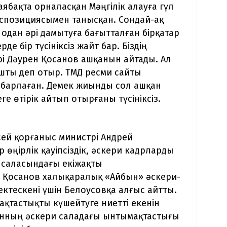
ақта орналасқан Мәңгілік алауға гүл
кспозициясымен танысқан. Сондай-ақ
дан әрі дамытуға бағытталған бірқатар
е бір түсініксіз жайт бар. Біздің
і Дәурен Қосанов ашқанын айтады. Ал
шты деп отыр. ТМД ресми сайты
абарлаған. Демек жиынды сол ашқан
е өтірік айтып отырғаны түсініксіз.
ей қорғаныс министрі Андрей
р өңірлік қауіпсіздік, әскери кадрларды
 саласындағы екіжақты
 Қосанов халықаралық «Айбын» әскери-
тескені үшін Белоусовқа алғыс айтты.
қтастықты күшейтуге ниетті екенін
танның әскери саладағы ынтымақтастығы