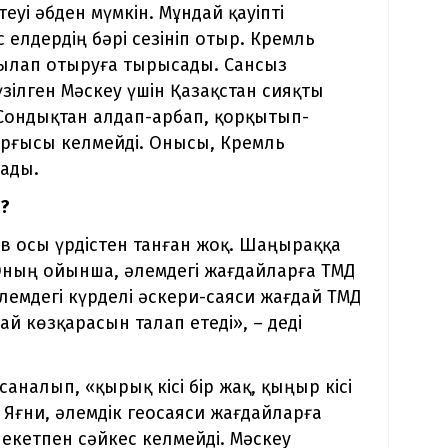
уі әбден мүмкін. Мұндай қауіпті
елдердің бәрі сезініп отыр. Кремль
ақылап отыруға тырысады. Сансыз
ілген Мәскеу үшін Қазақстан сияқты
Сондықтан алдап-арбап, қорқытып-
арғысы келмейді. Онысы, Кремль
рады.
ы?
в осы үрдістен танған жоқ. Шаңыраққа
Оның ойынша, әлемдегі жағдайларға ТМД
Әлемдегі күрделі әскери-саяси жағдай ТМД
й көзқарасын талап етеді», – деді
аналып, «қырық кісі бір жақ, қыңыр кісі
Яғни, әлемдік геосаяси жағдайларға
екетпен сәйкес келмейді. Мәскеу