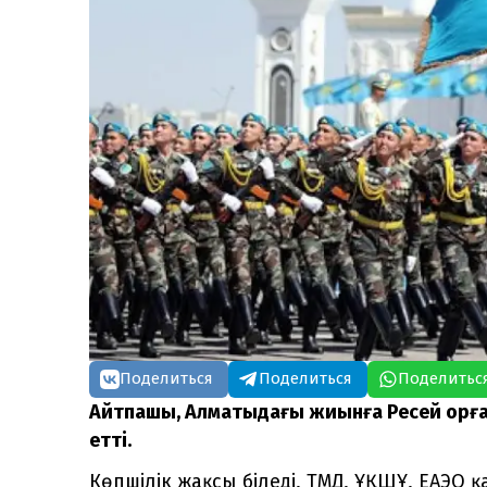
Поделиться
Поделиться
Поделитьс
Айтпақшы, Алматыдағы жиынға Ресей қорғ
етті.
Көпшілік жақсы біледі, ТМД, ҰҚШҰ, ЕАЭ