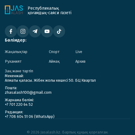
Республикалық
қоғамдық-саяси газеті
Бөлімдер:
Жаңалықтар
Спорт
Live
Руханият
Аймақ
Архив
Заң және тәртіп
Мекенжай:
Алматы қаласы. Жібек жолы көшесі 50. БЦ Квартал
Пошта:
zhasalash100@gmail.com
Жарнама бөлімі:
+7 701 220 64 52
Редакция:
+7 708 604 51 06 (WhatsApp)
© 2026 Jasalash.kz. Барлық құқық қорғалған.