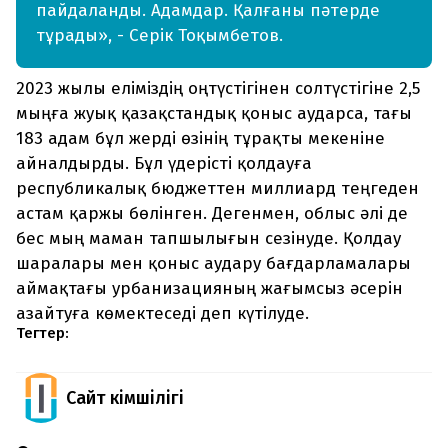
пайдаланды. Адамдар. Қалғаны пәтерде
тұрады», - Серік Тоқымбетов.
2023 жылы еліміздің оңтүстігінен солтүстігіне 2,5
мыңға жуық қазақстандық қоныс аударса, тағы
183 адам бұл жерді өзінің тұрақты мекеніне
айналдырды. Бұл үдерісті қолдауға
республикалық бюджеттен миллиард теңгеден
астам қаржы бөлінген. Дегенмен, облыс әлі де
бес мың маман тапшылығын сезінуде. Қолдау
шаралары мен қоныс аудару бағдарламалары
аймақтағы урбанизацияның жағымсыз әсерін
азайтуға көмектеседі деп күтілуде.
Тегтер:
Сайт Әкімшілігі