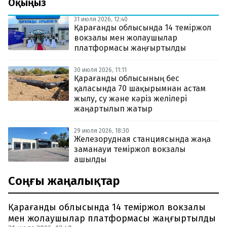
Оқыңыз
31 июля 2026, 12:40
Қарағанды облысында 14 теміржол
вокзалы мен жолаушылар
платформасы жаңғыртылды
30 июля 2026, 11:11
Қарағанды облысының бес
қаласында 70 шақырымнан астам
жылу, су және кәріз желілері
жаңартылып жатыр
29 июля 2026, 18:30
Железорудная станциясында жаңа
заманауи теміржол вокзалы
ашылды
Соңғы жаңалықтар
Қарағанды облысында 14 теміржол вокзалы
мен жолаушылар платформасы жаңғыртылды