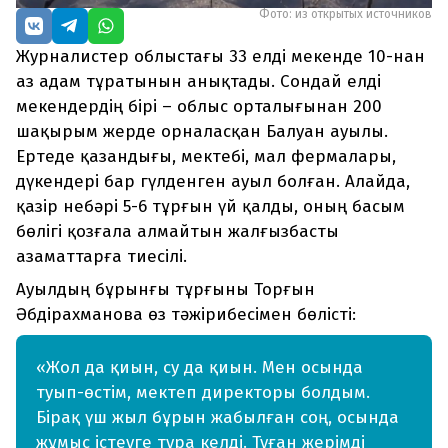
Фото: из открытых источников
Журналистер облыстағы 33 елді мекенде 10-нан
аз адам тұратынын анықтады. Сондай елді
мекендердің бірі – облыс орталығынан 200
шақырым жерде орналасқан Балуан ауылы.
Ертеде қазандығы, мектебі, мал фермалары,
дүкендері бар гүлденген ауыл болған. Алайда,
қазір небәрі 5-6 тұрғын үй қалды, оның басым
бөлігі қозғала алмайтын жалғызбасты
азаматтарға тиесілі.
Ауылдың бұрынғы тұрғыны Торғын
Әбдірахманова өз тәжірибесімен бөлісті:
«Жол да қиын, су да қиын. Мен осында
туып-өстім, мектеп директоры болдым.
Бірақ үш жыл бұрын жабылған соң, осында
жұмыс істеуге тура келді. Туған жерімді