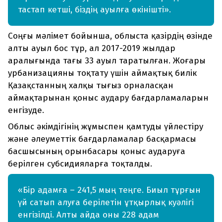
тастап кетші, біздің ауылға өкінішті».
Соңғы мәлімет бойынша, облыста қазірдің өзінде
алты ауыл бос тұр, ал 2017-2019 жылдар
аралығында тағы 33 ауыл таратылған. Жоғары
урбанизацияны тоқтату үшін аймақтық билік
Қазақстанның халқы тығыз орналасқан
аймақтарынан қоныс аудару бағдарламаларын
енгізуде.
Облыс әкімдігінің жұмыспен қамтуды үйлестіру
және әлеуметтік бағдарламалар басқармасы
басшысының орынбасары қоныс аударуға
берілген субсидияларға тоқталды.
«Бір адамға – 241,5 мың теңге. Биыл тұрғын
үй сатып алуға берілетін ұтқырлық куәлігі
енгізілді. Алты айда оны 228 адам