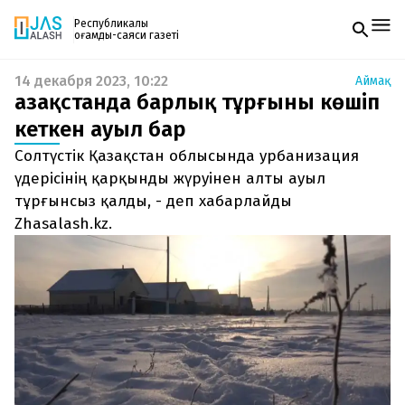
Республикалық
қоғамдық-саяси газеті
14 декабря 2023, 10:22
Аймақ
Жаңалықтар
Қазақстанда барлық тұрғыны көшіп
Спорт
Газетке жазылу
Live
кеткен ауыл бар
PDF форматтағы газетті ай сайын электронды
Руханият
Солтүстік Қазақстан облысында урбанизация
поштаңызға алып отырыңыз. Жаңа нөмір
Аймақ
шыққан сәтте сізге бірден жіберіледі. Тек email
үдерісінің қарқынды жүруінен алты ауыл
Архив
енгізіңіз, біз қалғанын өзіміз жібереміз.
Заң және тәртіп
тұрғынсыз қалды, - деп хабарлайды
Zhasalash.kz.
Редакциямен байланыс
+7 708 604 51 06
Жарнама бөлімі
+7 701 220 64 52
Пошта
zhasalash100@gmail.com