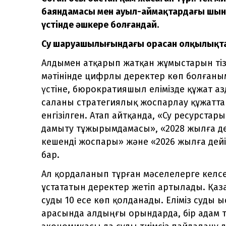
баяндамасы мен ауыл-аймақтардағы шынай
үстінде әшкере болғандай.
Су шаруашылығындағы орасан олқылықт
Алдымен атқарып жатқан жұмыстарын ті
мәтінінде цифрлы деректер көп болғаным
үстіне, бюрократияшыл елімізде құжат аз
саланы стратегиялық жоспарлау құжатт
енгізілген. Атап айтқанда, «Су ресурстар
дамыту тұжырымдамасы», «2028 жылға д
кешенді жоспары» және «2026 жылға дейі
бар.
Ал қордаланып тұрған мәселелерге келсек
ұстататын деректер жетіп артылады. Қаз
суды 10 есе көп қолданады. Еліміз суды
арасында алдыңғы орындарда, бір адам тә