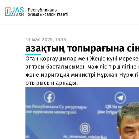
Республикалық
қоғамдық-саяси газеті
13 мая 2025, 13:15
Газетке жазылу
Қазақтың топырағына сі
PDF форматтағы газетті ай сайын электронды
поштаңызға алып отырыңыз. Жаңа нөмір
Отан қорғаушылар мен Жеңіс күні мереке
шыққан сәтте сізге бірден жіберіледі. Тек email
аптасы басталысымен мәжіліс тіршілігіне қ
енгізіңіз, біз қалғанын өзіміз жібереміз.
және ирригация министрі Нұржан Нұржігі
отырысын арнады.