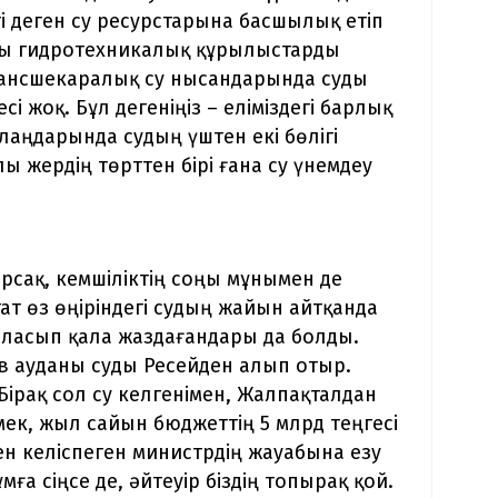
гі деген су ресурстарына басшылық етіп
ты гидротехникалық құрылыстарды
Трансшекаралық су нысандарында суды
 жоқ. Бұл дегеніңіз – еліміздегі барлық
лаңдарында судың үштен екі бөлігі
лы жердің төрттен бірі ғана су үнемдеу
сақ, кемшіліктің соңы мұнымен де
тат өз өңіріндегі судың жайын айтқанда
таласып қала жаздағандары да болды.
в ауданы суды Ресейден алып отыр.
Бірақ сол су келгенімен, Жалпақталдан
Демек, жыл сайын бюджеттің 5 млрд теңгесі
бен келіспеген министрдің жауабына езу
а сіңсе де, әйтеуір біздің топырақ қой.