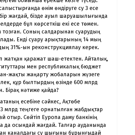
еңгейі бойынша ерекше көзге түседі.
алыстырғанда өнім өндіруге су 3 есе
 бір жағдай, бізде ауыл шаруашылығында
елдерде бұл көрсеткіш екі есе төмен.
 тозған. Соның салдарынан суарудың
ылады. Енді суару арықтарының 14 мың
дың 31%-ын реконструкциялау керек.
п жатқан қаражат шаш-етектен. Айталық,
титуттары мен республикалық бюджет
ан-жақты жаңарту жобаларын жүзеге
өлек, құр былтырдың өзінде 600 млрд
н. Бірақ нәтиже қайда?
таның есебіне сәйкес, Ақтөбе
3 млрд теңгеге орнатылған жабдықтар
й отыр. Сөйтіп Еуропа даму банкінің
 да осындай жағдай. Талғар ауданында
ған каналдағы су шығыны бұрынғыдай