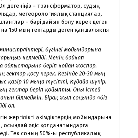
Ол дегеніңіз – трансформатор, судың
ральдар, метеорологиялық станциялар,
шланглар – бәрі дайын болу керек деген
ына 150 мың гектарды деген қаншалықты
министрліктері, бүгінгі мойындарына
арыңыз келмейді. Менің байқап
а облыстарына беріп қойған жоспар.
 гектар қосу керек. Кезінде 20-30 мың
 қазір 10 мыңға түсіпті, Құдайға шүкір.
ың гектар беріп қойыпты. Оны істей
ғанын білмеймін. Бірақ жыл соңында «біз
ді ол.
ігін жергілікті әкімдіктердің мойындарына
, осындай әдіс қолданатындарға
еді. Тек соның 50%-ы республикалық