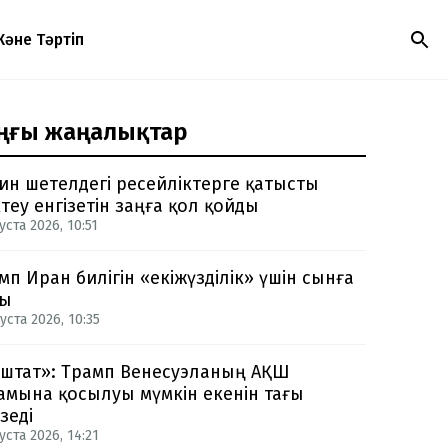
Және Тәртіп
ңғы жаңалықтар
ин шетелдегі ресейліктерге қатысты
теу енгізетін заңға қол қойды
уста 2026, 10:51
мп Иран билігін «екіжүзділік» үшін сынға
ды
уста 2026, 10:35
-штат»: Трамп Венесуэланың АҚШ
амына қосылуы мүмкін екенін тағы
зеді
уста 2026, 14:21