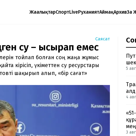
Жаңалықтар
Спорт
Live
Руханият
Аймақ
Архив
Заң 
Со
Саясат
ңген су – ысырап емес
Пут
лерін тойлап болған соң жаңа жұмыс
шек
айта кірісіп, үкіметтен су ресурстары
5 авг
товті шақырып алып, «бір сағат»
Тра
ал
4 авг
«51
құр
мең
3 авг