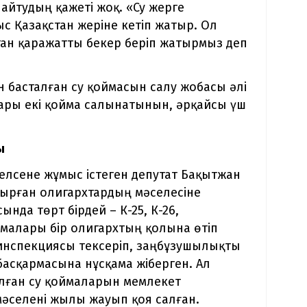
айтудың қажеті жоқ. «Су жерге
тыс Қазақстан жеріне кетіп жатыр. Ол
тан қаражатты бекер беріп жатырмыз деп
 басталған су қоймасын салу жобасы әлі
лдары екі қойма салынатынын, әрқайсы үш
ы
елсене жұмыс істеген депутат Бақытжан
тырған олигархтардың мәселесіне
да төрт бірдей ­– К-25, К-26,
ймалары бір олигархтың қолына өтіп
 инспекциясы тексеріп, заңбұзушылықты
асқармасына нұсқама жіберген. Ал
талған су қоймаларын мемлекет
мәселені жылы жауып қоя салған.