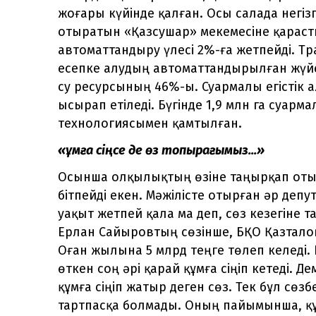
жоғары күйінде қалған. Осы салада негіз
отыратын «Қазсушар» мекемесіне қарас
автоматтандыру үлесі 2%-ға жетпейді. 
есепке алудың автоматтандырылған жүйесі
су ресурсының 46%-ы. Суармалы егістік а
ысырап етіледі. Бүгінде 1,9 млн га суарма
технологиясымен қамтылған.
«Құмға сіңсе де өз топырағымыз...»
Осынша олқылықтың өзіне таңырқап отыр
бітпейді екен. Мәжілісте отырған әр депу
уақыт жетпей қала ма деп, сөз кезегіне 
Ерлан Сайыровтың сөзінше, БҚО Қазтало
Оған жылына 5 млрд теңге төлеп келеді. 
өткен соң әрі қарай құмға сіңіп кетеді. 
құмға сіңіп жатыр деген сөз. Тек бұл сөз
тартпасқа болмады. Оның пайымынша, құмғ