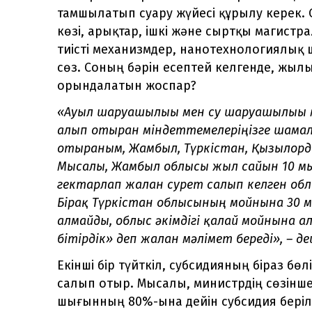
тамшылатып суару жүйесі құрылу керек. 
көзі, арықтар, ішкі және сыртқы магист
тиісті механизмдер, нанотехнологиялық 
сөз. Соның бәрін есептей келгенде, жыл
орындалатын жоспар?
«Ауыл шаруашылығы мен су шаруашылығы 
алып отырған міндеттемелеріңізге шамал
отырғаным, Жамбыл, Түркістан, Қызылорд
Мысалы, Жамбыл облысы жыл сайын 10 мың
гектарлап жалған сурет салып келген облыс
Бірақ Түркістан облысының мойнына 30 м
алмайды, облыс әкімдігі қалай мойнына ал
бітірдік» деп жалған мәлімет береді», – дей
Екінші бір түйткіл, субсидияның біраз бөл
салып отыр. Мысалы, министрдің сөзінше
шығынның 80%-ына дейін субсидия беріл