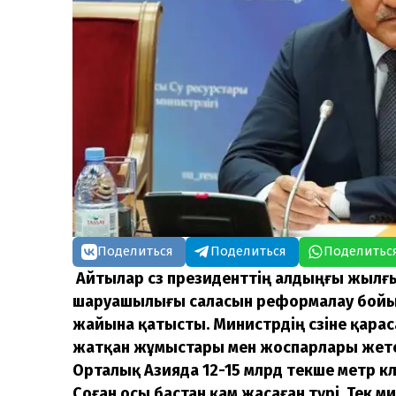
Поделиться
Поделиться
Поделитьс
Айтылар сөз президенттің алдыңғы жылғы
шаруашылығы саласын реформалау бойы
жайына қатысты. Министрдің сөзіне қараса
жатқан жұмыстары мен жоспарлары жетер
Орталық Азияда 12-15 млрд текше метр к
Соған осы бастан қам жасаған түрі. Тек м