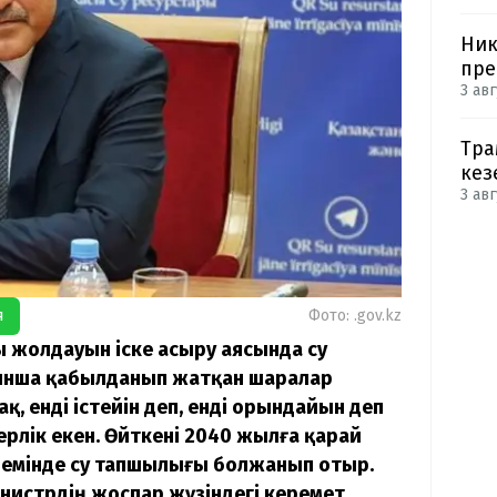
Ник
пре
3 авг
Тра
кез
3 авг
я
Фото: .gov.kz
 жолдауын іске асыру аясында су
нша қабылданып жатқан шаралар
қ, енді істейін деп, енді орындайын деп
лік екен. Өйткені
2040 жылға қарай
өлемінде су тапшылығы болжанып отыр.
инистрдің жоспар жүзіндегі керемет