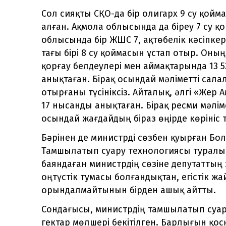
Сол сияқты СҚО-да бір олигарх 9 су қойма
алған. Ақмола облысында да біреу 7 су қ
облысында бір ЖШС 7, ақтөбелік кәсіпкер
тағы бірі 8 су қоймасын ұстап отыр. Оны
қорғау белдеулері мен аймақтарында 13
анықтаған. Бірақ осындай мәліметті сал
отырғаны түсініксіз. Айталық, әлгі «Же
17 нысанды анықтаған. Бірақ ресми мәлім
осындай жағдайдың біраз өңірде көрініс т
Бәрінен де министрді сөзбен қуырған Бо
Тамшылатып суару технологиясы туралы
баяндаған министрдің сөзіне депутаттың
оңтүстік тумасы болғандықтан, егістік ж
орындалмайтынын бірден ашық айтты.
Сондағысы, министрдің тамшылатып суару
гектар мөлшері бекітілген. Барлығын қо