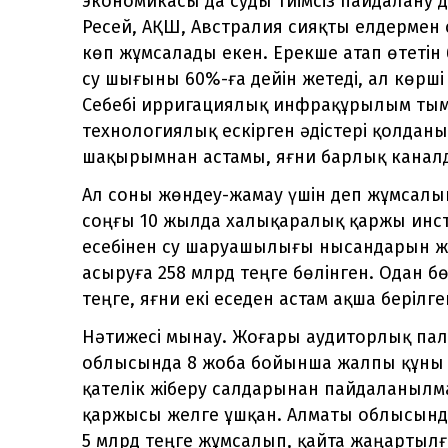
экономикасы да суды тиімсіз пайдалану д
Ресей, АҚШ, Австралия сияқты елдермен с
көп жұмсалады екен. Ерекше атап өтетін
су шығыны 60%-ға дейін жетеді, ал көрші 
Себебі ирригациялық инфрақұрылым тым
технологиялық ескірген әдістері қолдан
шақырымнан астамы, яғни барлық канал
Ал соны жөндеу-жамау үшін деп жұмсалы
соңғы 10 жылда халықаралық қаржы инс
есебінен су шаруашылығы нысандарын ж
асыруға 258 млрд теңге бөлінген. Одан б
теңге, яғни екі еседен астам ақша берілге
Нәтижесі мынау. Жоғары аудиторлық пала
облысында 8 жоба бойынша жалпы құны 
қателік жіберу салдарынан пайдаланылма
қаржысы желге ұшқан. Алматы облысында
5 млрд теңге жұмсалып, қайта жаңартыл