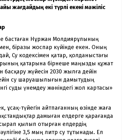
ы жағдайдың екі түрлі екені мәжіліс
ар
зе бастаған Нұржан Молдиярұлының
ен, біразы жоспар күйінде екен. Оның
дай, Су кодексімен қатар, қолданыстағы
арының қатарына бірнеше маңызды құжат
ын басқару жүйесін 2030 жылға дейін
ейін су шаруашылығын дамытудың
нгі суды үнемдеу жөніндегі жол картасы»
, ұсақ-түйегін айтпағанның өзінде жаға
ақстандықтар дамыған елдерге қарағанда
 ысырап қылып отырған елдердің
улігіне 3,5 мың литр су тұтынады. Ел