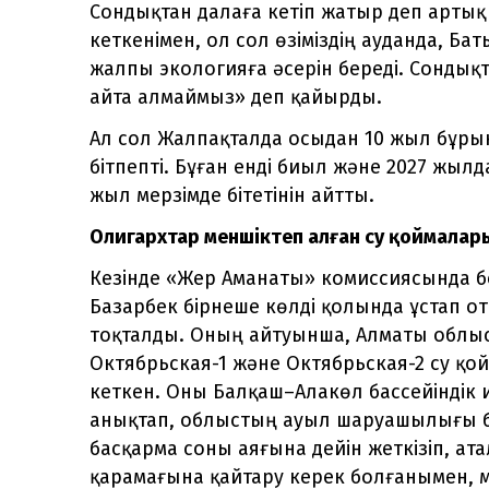
Сондықтан далаға кетіп жатыр деп артық 
кеткенімен, ол сол өзіміздің ауданда, Ба
жалпы экологияға әсерін береді. Сондық
айта алмаймыз» деп қайырды.
Ал сол Жалпақталда осыдан 10 жыл бұрын
бітпепті. Бұған енді биыл және 2027 жы
жыл мерзімде бітетінін айтты.
Олигархтар меншіктеп алған су қоймалар
Кезінде «Жер Аманаты» комиссиясында б
Базарбек бірнеше көлді қолында ұстап о
тоқталды. Оның айтуынша, Алматы облысын
Октябрьская-1 және Октябрьская-2 су қо
кеткен. Оны Балқаш–Алакөл бассейіндік
анықтап, облыстың ауыл шаруашылығы б
басқарма соны аяғына дейін жеткізіп, а
қарамағына қайтару керек болғанымен, 