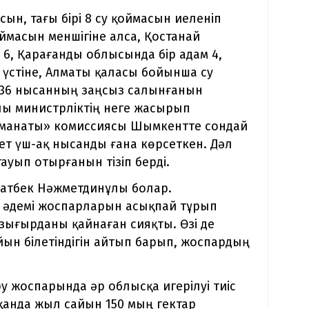
сын, тағы бірі 8 су қоймасын иеленіп
оймасын меншігіне алса, Қостанай
 6, Қарағанды облысында бір адам 4,
ң үстіне, Алматы қаласы бойынша су
 536 нысанның заңсыз салынғанын
алы министрліктің неге жасырып
р Аманаты» комиссиясы Шымкентте сондай
ет үш-ақ нысанды ғана көрсеткен. Дәл
ауып отырғанын тізіп берді.
латбек Нәжметдинұлы болар.
 әдемі жоспарларын асықпай тұрып
 зығырданы қайнаған сияқты. Өзі де
айын білетіндігін айтып барып, жоспардың
 жоспарында әр облысқа игерілуі тиіс
сқанда жыл сайын 150 мың гектар