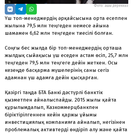
Фото: ашық дереккөз
Үш топ-менеджердің әрқайсысына орта есеппен
жылына 79,5 млн теңгеден немесе айына
шамамен 6,62 млн теңгеден тиесілі болған.
Соңғы бес жылда бір топ-менеджердің орташа
жылдық сыйақысы үш еседен астам өсіп, 25,7 млн
теңгеден 79,5 млн теңгеге дейін жеткен. Осы
кезеңде басқарма мүшелерінің саны сегіз
адамнан үш адамға дейін қысқарған.
Қазіргі таңда БТА Банкі дәстүрлі банктік
қызметпен айналыспайды. 2015 жылы қайта
құрылымдалып, Казкоммерцбанкпен
біріктірілгеннен кейін қаржы ұйымы
инвестициялық компанияға айналып, негізінен
проблемалық активтерді өндіріп алу және қайта