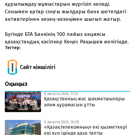
құрылымдау жұмыстарын жүргізіп келеді.
Сонымен қатар соңғы жылдары банк шетелдегі
активтерінен кезең-кезеңімен шығып жатыр.
Бүгінде БТА Банкінің 100 пайыз акциясы
қазақстандық кәсіпкер Кеңес Рақышев иелігінде.
Тегтер:
Сайт Әкімшілігі
Оқыңыз
6 августа 2026, 17:23
Қазақстанның жас шахматшылары
әлем құрамасын ұтты
6 августа 2026, 16:28
«Қазақтелекомның» екі қызметкері
екі күн ішінде қаза тапты