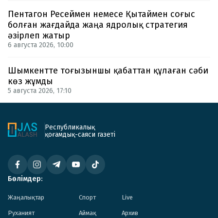
Пентагон Ресеймен немесе Қытаймен соғыс
болған жағдайда жаңа ядролық стратегия
әзірлеп жатыр
6 августа 2026, 10:00
Шымкентте тоғызыншы қабаттан құлаған сәби
көз жұмды
5 августа 2026, 17:10
Республикалық
қоғамдық-саяси газеті
Бөлімдер:
Жаңалықтар
Спорт
Live
Руханият
Аймақ
Архив