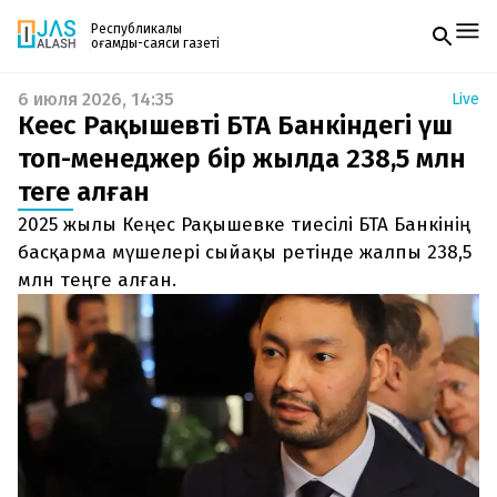
Республикалық
қоғамдық-саяси газеті
6 июля 2026, 14:35
Live
Жаңалықтар
Кеңес Рақышевтің БТА Банкіндегі үш
Спорт
Газетке жазылу
Live
топ-менеджер бір жылда 238,5 млн
PDF форматтағы газетті ай сайын электронды
Руханият
теңге алған
поштаңызға алып отырыңыз. Жаңа нөмір
Аймақ
шыққан сәтте сізге бірден жіберіледі. Тек email
Архив
2025 жылы Кеңес Рақышевке тиесілі БТА Банкінің
енгізіңіз, біз қалғанын өзіміз жібереміз.
Заң және тәртіп
басқарма мүшелері сыйақы ретінде жалпы 238,5
млн теңге алған.
Редакциямен байланыс
+7 708 604 51 06
Жарнама бөлімі
+7 701 220 64 52
Пошта
zhasalash100@gmail.com