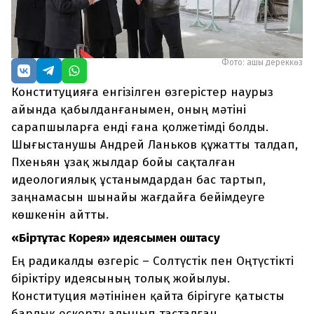
Фото: ашық дереккөз
Конституцияға енгізілген өзгерістер наурыз
айында қабылданғанымен, оның мәтіні
сарапшыларға енді ғана қолжетімді болды.
Шығыстанушы Андрей Ланьков құжатты талдап,
Пхеньян ұзақ жылдар бойы сақталған
идеологиялық ұстанымдардан бас тартып,
заңнамасын шынайы жағдайға бейімдеуге
көшкенін айтты.
«Біртұтас Корея» идеясымен қоштасу
Ең радикалды өзгеріс – Солтүстік пен Оңтүстікті
біріктіру идеясының толық жойылуы.
Конституция мәтінінен қайта бірігуге қатысты
барлық ескерту алынып тасталған.