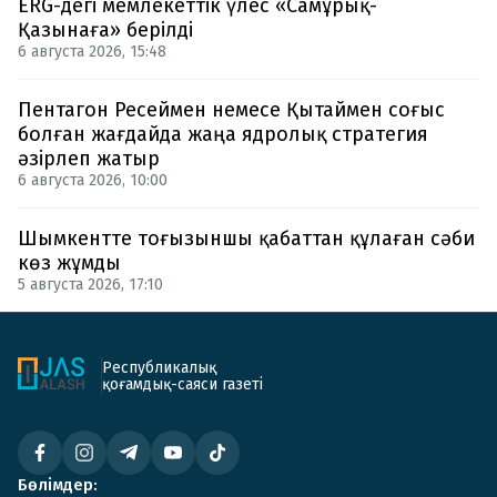
ERG-дегі мемлекеттік үлес «Самұрық-
Қазынаға» берілді
6 августа 2026, 15:48
Пентагон Ресеймен немесе Қытаймен соғыс
болған жағдайда жаңа ядролық стратегия
әзірлеп жатыр
6 августа 2026, 10:00
Шымкентте тоғызыншы қабаттан құлаған сәби
көз жұмды
5 августа 2026, 17:10
Республикалық
қоғамдық-саяси газеті
Бөлімдер: