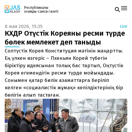
Республикалық
қоғамдық-саяси газеті
8 мая 2026, 15:35
Live
Жаңалықтар
КХДР Оңтүстік Кореяны ресми түрде
Спорт
Газетке жазылу
Live
бөлек мемлекет деп таныды
PDF форматтағы газетті ай сайын электронды
Руханият
Солтүстік Корея Конституция мәтінін жаңартты.
поштаңызға алып отырыңыз. Жаңа нөмір
Аймақ
шыққан сәтте сізге бірден жіберіледі. Тек email
Ең үлкен өзгеріс – Пхеньян Корей түбегін
Архив
енгізіңіз, біз қалғанын өзіміз жібереміз.
Заң және тәртіп
біріктіру идеясынан толық бас тартып, Оңтүстік
Корея егемендігін ресми түрде мойындады.
Редакциямен байланыс
Сонымен қатар билік азаматтарға беріліп
+7 708 604 51 06
келген «социалистік жұмақ» кепілдіктерінің бір
Жарнама бөлімі
+7 701 220 64 52
бөлігін алып тастаған.
Пошта
zhasalash100@gmail.com