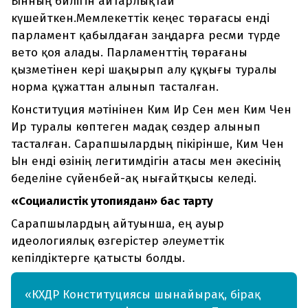
Ынның билігін айтарлықтай
күшейткен.Мемлекеттік кеңес төрағасы енді
парламент қабылдаған заңдарға ресми түрде
вето қоя алады. Парламенттің төрағаны
қызметінен кері шақырып алу құқығы туралы
норма құжаттан алынып тасталған.
Конституция мәтінінен Ким Ир Сен мен Ким Чен
Ир туралы көптеген мадақ сөздер алынып
тасталған. Сарапшылардың пікірінше, Ким Чен
Ын енді өзінің легитимдігін атасы мен әкесінің
беделіне сүйенбей-ақ нығайтқысы келеді.
«Социалистік утопиядан» бас тарту
Сарапшылардың айтуынша, ең ауыр
идеологиялық өзгерістер әлеуметтік
кепілдіктерге қатысты болды.
«КХДР Конституциясы шынайырақ, бірақ