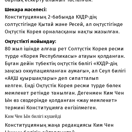
Шекара мәселесі:
Конституцияның 2-бабында КХДР-дің
солтүстігінде Қытай және Ресей, ал оңтүстігінде
Оңтүстік Корея орналасқаны нақты жазылған.
Оңтүстікті мойындау:
80 жыл ішінде алғаш рет Солтүстік Корея ресми
түрде «Корея Республикасы» атауын қолданған.
Бұған дейін түбектің оңтүстік бөлігі «КХДР-дің
заңсыз оккупацияланған аумағы», ал Сеул билігі
«АҚШ қуыршақтары» деп сипатталып
келген. Енді Оңтүстік Корея ресми түрде бөлек
мемлекет ретінде танылған. Дегенмен Ким Чен
Ын өз сөздерінде қолданған «жау мемлекет»
термині Конституцияға енгізілмеген.
Ким Чен Ын билігі күшейді
Конституцияның жаңа редакциясы Ким Чен