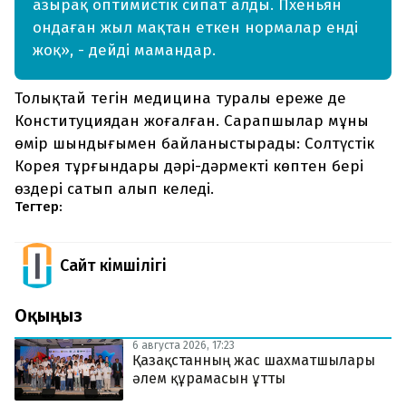
азырақ оптимистік сипат алды. Пхеньян
ондаған жыл мақтан еткен нормалар енді
жоқ», - дейді мамандар.
Толықтай тегін медицина туралы ереже де
Конституциядан жоғалған. Сарапшылар мұны
өмір шындығымен байланыстырады: Солтүстік
Корея тұрғындары дәрі-дәрмекті көптен бері
өздері сатып алып келеді.
Тегтер:
Сайт Әкімшілігі
Оқыңыз
6 августа 2026, 17:23
Қазақстанның жас шахматшылары
әлем құрамасын ұтты