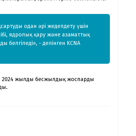
артуды одан әрі жеделдету үшін
ібі, ядролық қару және азаматтық
ы белгіледі», - делінген KCNA
сы 2024 жылды бесжылдық жоспарды
ды.