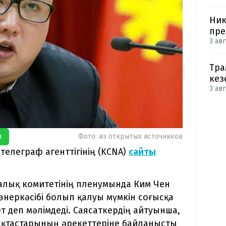
Ник
пре
3 авг
Тра
кез
3 авг
я
Фото: из открытых источников
телеграф агенттігінің (KCNA)
сайты
алық комитетінің пленумында Ким Чен
өнеркәсібі болып қалуы мүмкін соғысқа
т деп мәлімдеді. Саясаткердің айтуынша,
ақтастарының әрекеттеріне байланысты