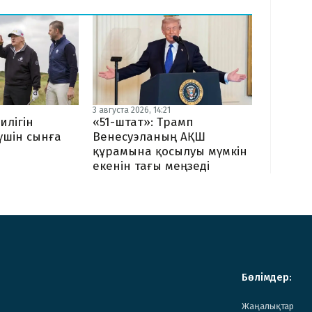
3 августа 2026, 14:21
илігін
«51-штат»: Трамп
 үшін сынға
Венесуэланың АҚШ
құрамына қосылуы мүмкін
екенін тағы меңзеді
Бөлімдер:
Жаңалықтар