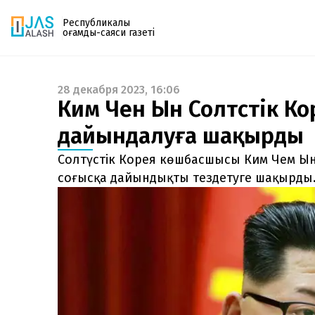
Республикалық
қоғамдық-саяси газеті
28 декабря 2023, 16:06
Газетке жазылу
Ким Чен Ын Солтүстік К
PDF форматтағы газетті ай сайын электронды
дайындалуға шақырды
поштаңызға алып отырыңыз. Жаңа нөмір
шыққан сәтте сізге бірден жіберіледі. Тек email
Солтүстік Корея көшбасшысы Ким Чем Ын 
енгізіңіз, біз қалғанын өзіміз жібереміз.
соғысқа дайындықты тездетуге шақырды