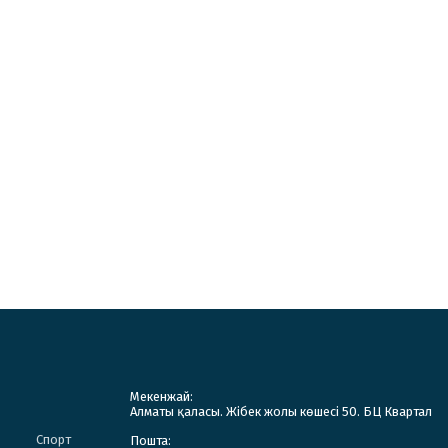
Мекенжай:
Алматы қаласы. Жібек жолы көшесі 50. БЦ Квартал
Спорт
Пошта: