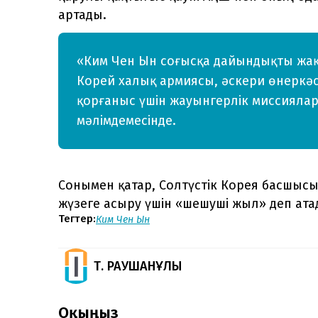
артады.
«Ким Чен Ын соғысқа дайындықты жақс
Корей халық армиясы, әскери өнеркәс
қорғаныс үшін жауынгерлік миссиялард
мәлімдемесінде.
Сонымен қатар, Солтүстік Корея басшы
жүзеге асыру үшін «шешуші жыл» деп ата
Тегтер:
Ким Чен Ын
Т. РАУШАНҰЛЫ
Оқыңыз