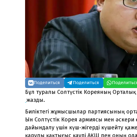
Поделиться
Поделиться
Поделитьс
Бұл туралы Солтүстік Кореяның Орталық 
жазды.
Биліктегі жұмысшылар партиясының орт
Ын Солтүстік Корея армиясы мен әскери 
дайындалу үшін күш-жігерді күшейту қаже
қарулы қақтығыс қаупі АҚШ пен оның од