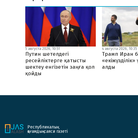
5 августа 2026, 10:51
4 августа 2026, 10:35
Путин шетелдегі
Трамп Иран б
ресейліктерге қатысты
«екіжүзділік»
шектеу енгізетін заңға қол
алды
қойды
Республикалық
қоғамдық-саяси газеті