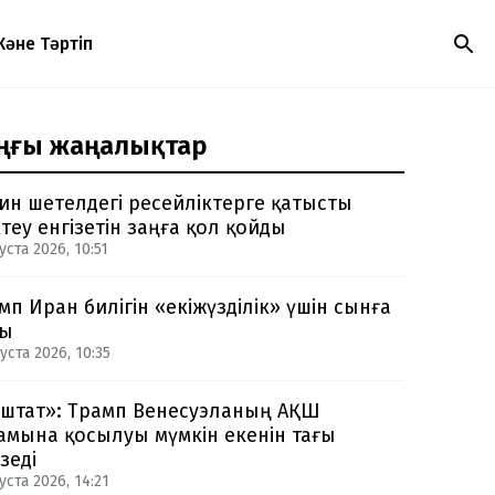
Және Тәртіп
ңғы жаңалықтар
ин шетелдегі ресейліктерге қатысты
теу енгізетін заңға қол қойды
уста 2026, 10:51
мп Иран билігін «екіжүзділік» үшін сынға
ды
уста 2026, 10:35
-штат»: Трамп Венесуэланың АҚШ
амына қосылуы мүмкін екенін тағы
зеді
уста 2026, 14:21