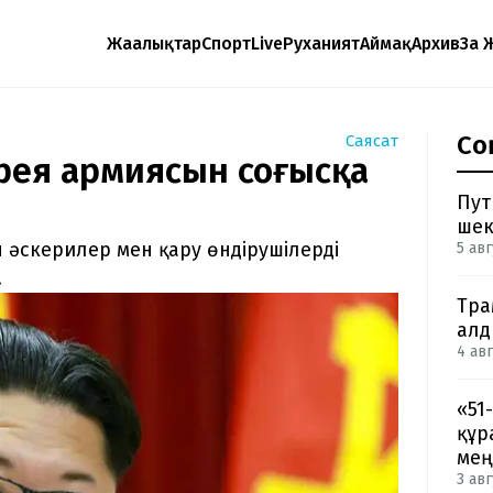
Жаңалықтар
Спорт
Live
Руханият
Аймақ
Архив
Заң 
Со
Саясат
орея армиясын соғысқа
Пут
шек
әскерилер мен қару өндірушілерді
5 авг
.
Тра
ал
4 авг
«51
құр
мең
3 авг