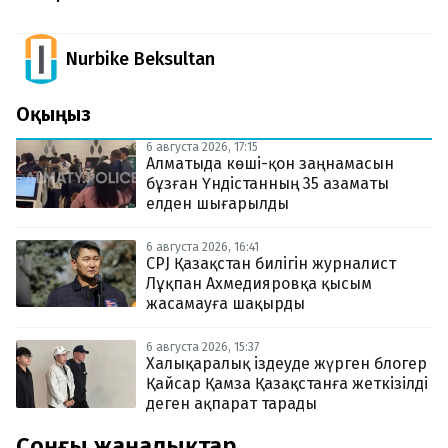
Nurbike Beksultan
Оқыңыз
6 августа 2026, 17:15
Алматыда көші-қон заңнамасын
бұзған Үндістанның 35 азаматы
елден шығарылды
6 августа 2026, 16:41
CPJ Қазақстан билігін журналист
Лұқпан Ахмедияровқа қысым
жасамауға шақырды
6 августа 2026, 15:37
Халықаралық іздеуде жүрген блогер
Қайсар Қамза Қазақстанға жеткізілді
деген ақпарат тарады
Соңғы жаңалықтар