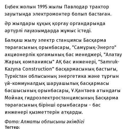
Еңбек жолын 1995 жылы Павлодар трактор
зауытында электромонтер болып бастаған.
Әр жылдары құқық қорғау органдарында
әртүрлі лауазымдарда жұмыс істеді.
Балқаш жылу электр станциясы Басқарма
төрағасының орынбасары, "Самұрық-Энерго"
акционерлік қоғамының бас менеджері, "Алатау
Жарық компаниясы" АҚ бас инженері, "Samruk-
Kazyna Construction" басқармасының бастығы,
Түркістан облысының энергетика және тұрғын
үй-коммуналдық шаруашылық басқармасы
басшысының орынбасары, Ұ.Қантаев атындағы
Мойнақ гидроэлектростанциясының Басқарма
төрағасының бірінші орынбасары - бас
инженері қызметтерін атқарды.
Фото: Алматы облысының әкімдігі
Тегтер: