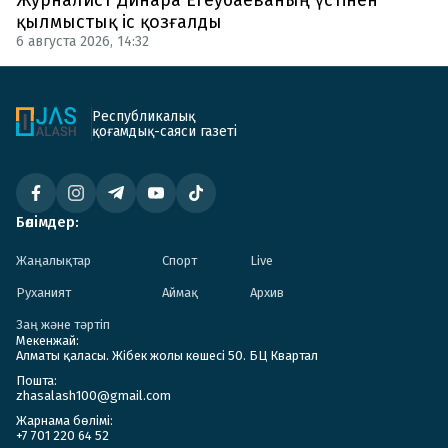
Журналист Динара Егеубаеваның үстінен
қылмыстық іс қозғалды
6 августа 2026, 14:32
Республикалық
қоғамдық-саяси газеті
Бөлімдер:
Жаңалықтар
Спорт
Live
Руханият
Аймақ
Архив
Заң және тәртіп
Мекенжай:
Алматы қаласы. Жібек жолы көшесі 50. БЦ Квартал
Пошта:
zhasalash100@gmail.com
Жарнама бөлімі:
+7 701 220 64 52