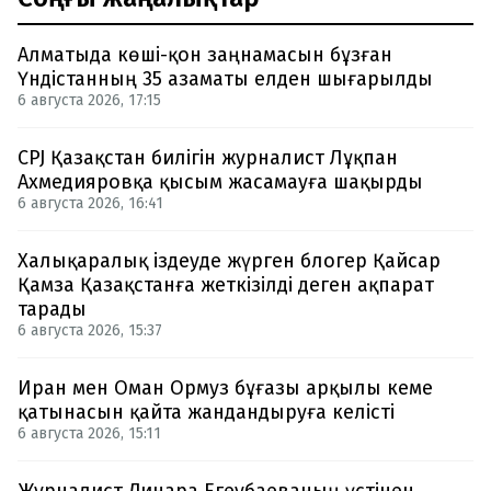
Алматыда көші-қон заңнамасын бұзған
Үндістанның 35 азаматы елден шығарылды
6 августа 2026, 17:15
CPJ Қазақстан билігін журналист Лұқпан
Ахмедияровқа қысым жасамауға шақырды
6 августа 2026, 16:41
Халықаралық іздеуде жүрген блогер Қайсар
Қамза Қазақстанға жеткізілді деген ақпарат
тарады
6 августа 2026, 15:37
Иран мен Оман Ормуз бұғазы арқылы кеме
қатынасын қайта жандандыруға келісті
6 августа 2026, 15:11