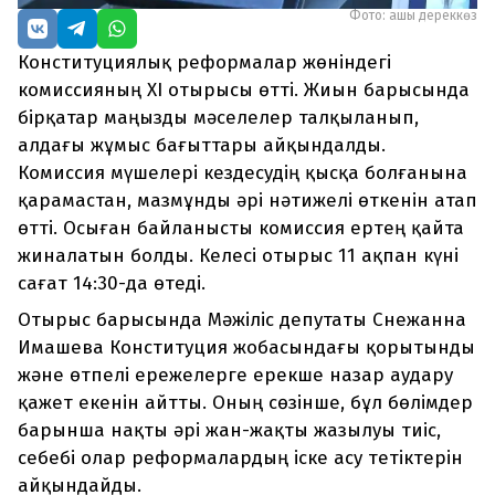
Фото: ашық дереккөз
Конституциялық реформалар жөніндегі
комиссияның XI отырысы өтті. Жиын барысында
бірқатар маңызды мәселелер талқыланып,
алдағы жұмыс бағыттары айқындалды.
Комиссия мүшелері кездесудің қысқа болғанына
қарамастан, мазмұнды әрі нәтижелі өткенін атап
өтті. Осыған байланысты комиссия ертең қайта
жиналатын болды. Келесі отырыс 11 ақпан күні
сағат 14:30-да өтеді.
Отырыс барысында Мәжіліс депутаты Снежанна
Имашева Конституция жобасындағы қорытынды
және өтпелі ережелерге ерекше назар аудару
қажет екенін айтты. Оның сөзінше, бұл бөлімдер
барынша нақты әрі жан-жақты жазылуы тиіс,
себебі олар реформалардың іске асу тетіктерін
айқындайды.