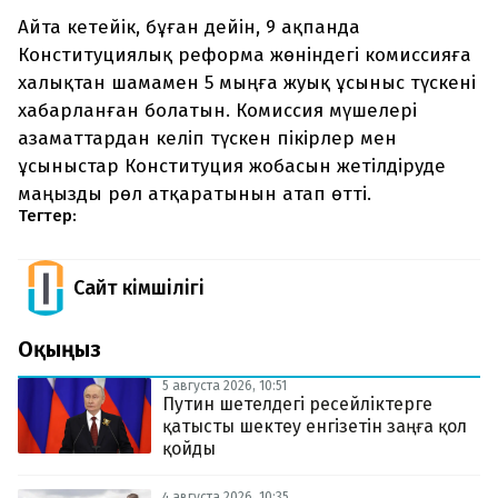
Айта кетейік, бұған дейін, 9 ақпанда
Конституциялық реформа жөніндегі комиссияға
халықтан шамамен 5 мыңға жуық ұсыныс түскені
хабарланған болатын. Комиссия мүшелері
азаматтардан келіп түскен пікірлер мен
ұсыныстар Конституция жобасын жетілдіруде
маңызды рөл атқаратынын атап өтті.
Тегтер:
Сайт Әкімшілігі
Оқыңыз
5 августа 2026, 10:51
Путин шетелдегі ресейліктерге
қатысты шектеу енгізетін заңға қол
қойды
4 августа 2026, 10:35