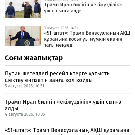
Трамп Иран билігін «екіжүзділік»
үшін сынға алды
3 августа 2026, 14:21
«51-штат»: Трамп Венесуэланың АҚШ
құрамына қосылуы мүмкін екенін
тағы меңзеді
Соңғы жаңалықтар
Путин шетелдегі ресейліктерге қатысты
шектеу енгізетін заңға қол қойды
5 августа 2026, 10:51
Трамп Иран билігін «екіжүзділік» үшін сынға
алды
4 августа 2026, 10:35
«51-штат»: Трамп Венесуэланың АҚШ құрамына