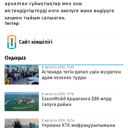
арналған сұйықтықтар мен хош
иістендіргіштерді елге әкелуге және өндіруге
заңмен тыйым салынған.
Тегтер:
Сайт Әкімшілігі
Оқыңыз
8 августа 2026, 17:45
Астанада тегін далап үшін жүздеген
адам кезекке тұрды
8 августа 2026, 17:16
ExxonMobil Қашағанға $80 млрд
салуға дайын
8 августа 2026, 16:54
Украина КТК инфрақұрылымына