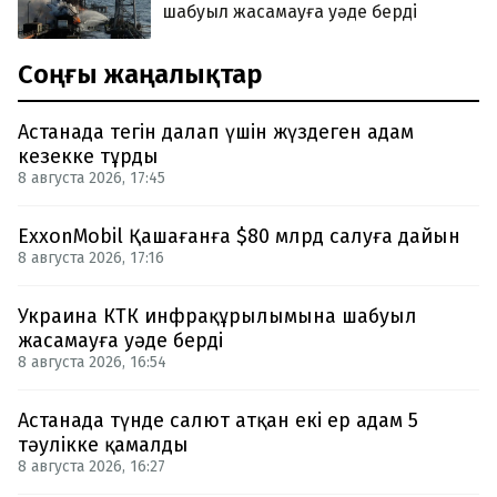
шабуыл жасамауға уәде берді
Соңғы жаңалықтар
Астанада тегін далап үшін жүздеген адам
кезекке тұрды
8 августа 2026, 17:45
ExxonMobil Қашағанға $80 млрд салуға дайын
8 августа 2026, 17:16
Украина КТК инфрақұрылымына шабуыл
жасамауға уәде берді
8 августа 2026, 16:54
Астанада түнде салют атқан екі ер адам 5
тәулікке қамалды
8 августа 2026, 16:27