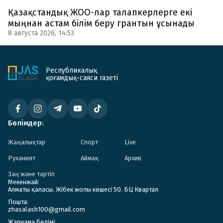
Қазақстандық ЖОО-лар талапкерлерге екі
мыңнан астам білім беру грантын ұсынады
8 августа 2026, 14:53
Республикалық
қоғамдық-саяси газеті
Бөлімдер:
Жаңалықтар
Спорт
Live
Руханият
Аймақ
Архив
Заң және тәртіп
Мекенжай:
Алматы қаласы. Жібек жолы көшесі 50. БЦ Квартал
Пошта:
zhasalash100@gmail.com
Жарнама бөлімі: