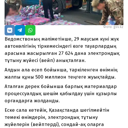
Фото: gov.kz
Ведомствоның мәліметінше, 29 маусым күні жүк
автокөлігінің тіркемесіндегі өзге тауарлардың
арасына жасырылған 27 624 дана электрондық
тұтыну жүйесі (вейп) анықталған.
Алдын ала есеп бойынша, тәркіленген өнімнің
жалпы құны 500 миллион теңгеге жуықтайды.
Аталған дерек бойынша барлық материалдар
процессуалдық шешім қабылдау үшін құзырлы
органдарға жолданды.
Еске сала кетейік, Қазақстанда шегілмейтін
темекі өнімдерін, электрондық тұтыну
жүйелерін (вейптерді), сондай-ақ оларға