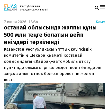
Республикалық
қоғамдық-саяси газеті
7 июля 2026, 18:34
Қоғам
Жаңалықтар
Қостанай облысында жалпы құны
Спорт
Газетке жазылу
Live
500 млн теңге болатын вейп
PDF форматтағы газетті ай сайын электронды
Руханият
өнімдері тәркіленді
поштаңызға алып отырыңыз. Жаңа нөмір
Аймақ
шыққан сәтте сізге бірден жіберіледі. Тек email
Архив
Қазақстан Республикасы Ұлттық қауіпсіздік
енгізіңіз, біз қалғанын өзіміз жібереміз.
Заң және тәртіп
комитетінің Шекара қызметі Қостанай
облысындағы «Қайрақ»автомобиль өткізу
Редакциямен байланыс
пунктінде елімізге ірі көлемдегі вейп өнімдерін
+7 708 604 51 06
Жарнама бөлімі
заңсыз алып өтпек болған әрекеттің жолын
+7 701 220 64 52
кесті.
Пошта
zhasalash100@gmail.com