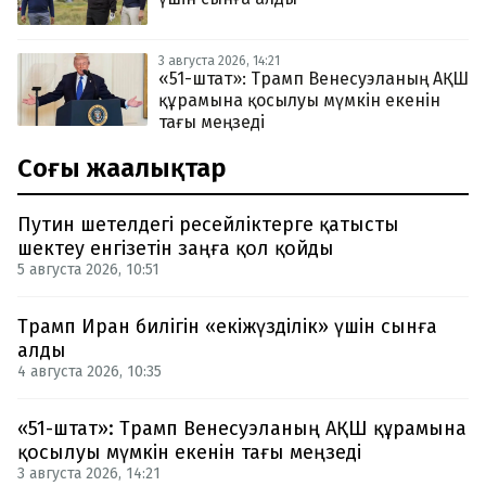
3 августа 2026, 14:21
«51-штат»: Трамп Венесуэланың АҚШ
құрамына қосылуы мүмкін екенін
тағы меңзеді
Соңғы жаңалықтар
Путин шетелдегі ресейліктерге қатысты
шектеу енгізетін заңға қол қойды
5 августа 2026, 10:51
Трамп Иран билігін «екіжүзділік» үшін сынға
алды
4 августа 2026, 10:35
«51-штат»: Трамп Венесуэланың АҚШ құрамына
қосылуы мүмкін екенін тағы меңзеді
3 августа 2026, 14:21