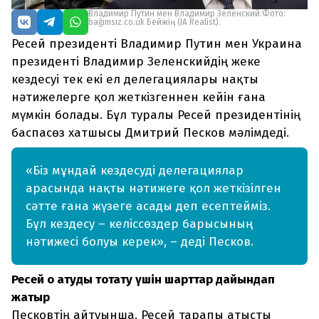
Владимир Путин мен Владимир Зеленский.Фото:
bağımsız.co.uk Бейжің (IA Realist).
Ресей президенті Владимир Путин мен Украина
президенті Владимир Зеленскийдің жеке
кездесуі тек екі ел делегациялары нақты
нәтижелерге қол жеткізгеннен кейін ғана
мүмкін болады. Бұл туралы Ресей президентінің
баспасөз хатшысы Дмитрий Песков мәлімдеді.
«Біз мұндай кездесуді делегациялар
арасында нақты нәтижеге қол жеткізілген
сәтте ғана жүзеге асады деп есептейміз.
Бұл кездесу – келіссөздер барысының
нәтижесі болуы керек», – деді Песков.
Ресей оқ атуды тоқтату үшін шарттар дайындап
жатыр
Песковтің айтуынша, Ресей тарапы атысты