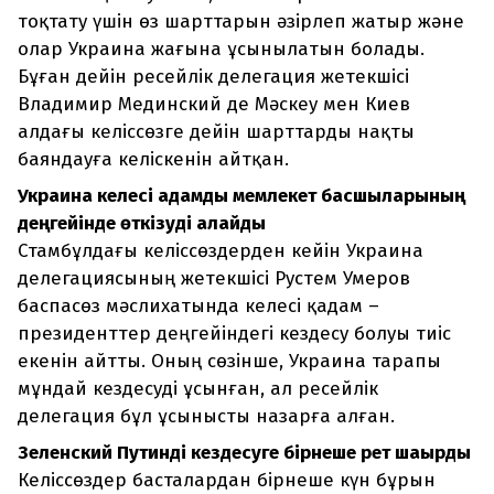
тоқтату үшін өз шарттарын әзірлеп жатыр және
олар Украина жағына ұсынылатын болады.
Бұған дейін ресейлік делегация жетекшісі
Владимир Мединский де Мәскеу мен Киев
алдағы келіссөзге дейін шарттарды нақты
баяндауға келіскенін айтқан.
Украина келесі қадамды мемлекет басшыларының
деңгейінде өткізуді қалайды
Стамбұлдағы келіссөздерден кейін Украина
делегациясының жетекшісі Рустем Умеров
баспасөз мәслихатында келесі қадам –
президенттер деңгейіндегі кездесу болуы тиіс
екенін айтты. Оның сөзінше, Украина тарапы
мұндай кездесуді ұсынған, ал ресейлік
делегация бұл ұсынысты назарға алған.
Зеленский Путинді кездесуге бірнеше рет шақырды
Келіссөздер басталардан бірнеше күн бұрын