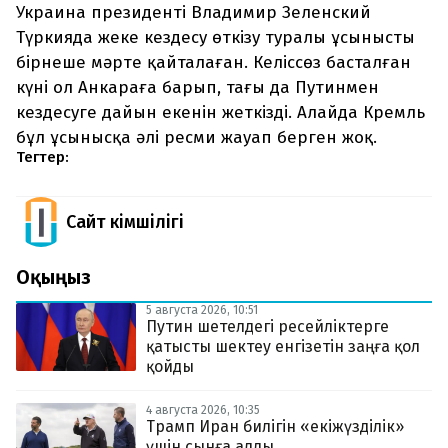
Украина президенті Владимир Зеленский
Түркияда жеке кездесу өткізу туралы ұсынысты
бірнеше мәрте қайталаған. Келіссөз басталған
күні ол Анкараға барып, тағы да Путинмен
кездесуге дайын екенін жеткізді. Алайда Кремль
бұл ұсынысқа әлі ресми жауап берген жоқ.
Тегтер:
Сайт Әкімшілігі
Оқыңыз
5 августа 2026, 10:51
Путин шетелдегі ресейліктерге
қатысты шектеу енгізетін заңға қол
қойды
4 августа 2026, 10:35
Трамп Иран билігін «екіжүзділік»
үшін сынға алды