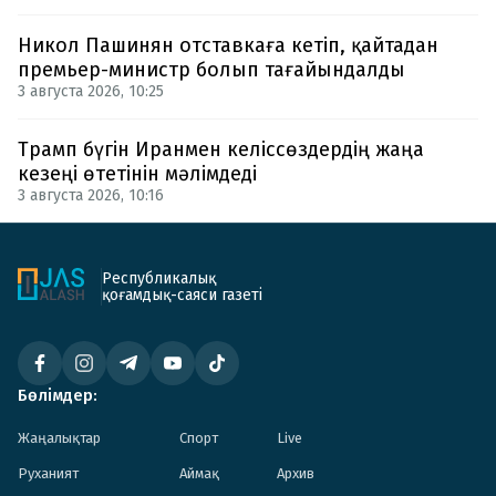
Никол Пашинян отставкаға кетіп, қайтадан
премьер-министр болып тағайындалды
3 августа 2026, 10:25
Трамп бүгін Иранмен келіссөздердің жаңа
кезеңі өтетінін мәлімдеді
3 августа 2026, 10:16
Республикалық
қоғамдық-саяси газеті
Бөлімдер:
Жаңалықтар
Спорт
Live
Руханият
Аймақ
Архив