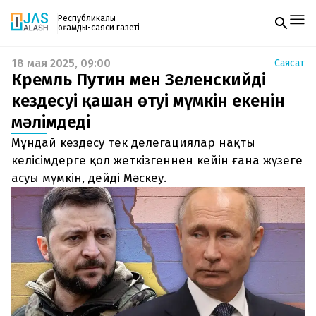
Республикалық
қоғамдық-саяси газеті
18 мая 2025, 09:00
Саясат
Жаңалықтар
Кремль Путин мен Зеленскийдің
Спорт
Газетке жазылу
Live
кездесуі қашан өтуі мүмкін екенін
PDF форматтағы газетті ай сайын электронды
Руханият
мәлімдеді
поштаңызға алып отырыңыз. Жаңа нөмір
Аймақ
шыққан сәтте сізге бірден жіберіледі. Тек email
Архив
Мұндай кездесу тек делегациялар нақты
енгізіңіз, біз қалғанын өзіміз жібереміз.
Заң және тәртіп
келісімдерге қол жеткізгеннен кейін ғана жүзеге
асуы мүмкін, дейді Мәскеу.
Редакциямен байланыс
+7 708 604 51 06
Жарнама бөлімі
+7 701 220 64 52
Пошта
zhasalash100@gmail.com