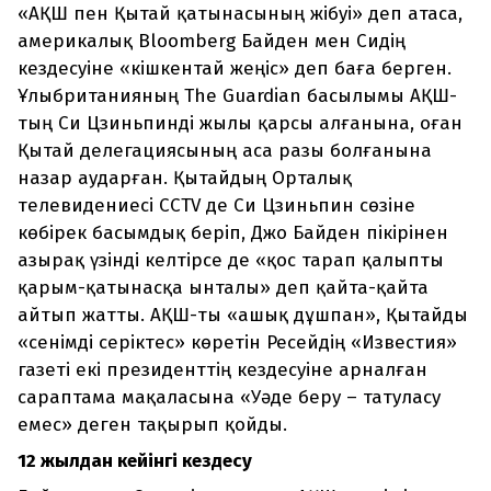
«АҚШ пен Қытай қатынасының жібуі» деп атаса,
америкалық Bloomberg Байден мен Сидің
кездесуіне «кішкентай жеңіс» деп баға берген.
Ұлыбританияның The Guardian басылымы АҚШ-
тың Си Цзиньпинді жылы қарсы алғанына, оған
Қытай делегациясының аса разы болғанына
назар аударған. Қытайдың Орталық
телевидениесі CCTV де Си Цзиньпин сөзіне
көбірек басымдық беріп, Джо Байден пікірінен
азырақ үзінді келтірсе де «қос тарап қалыпты
қарым-қатынасқа ынталы» деп қайта-қайта
айтып жатты. АҚШ-ты «ашық дұшпан», Қытайды
«сенімді серіктес» көретін Ресейдің «Известия»
газеті екі президенттің кездесуіне арналған
сараптама мақаласына «Уәде беру – татуласу
емес» деген тақырып қойды.
12
жылдан кейінгі кездесу