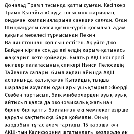
Дональд Трамп тұсында қатты суыған. Кәсіпкер
Трамп Қытайға «Сауда соғысын» жариялап,
ондаған компанияларына санкция салған. Оған
Шыңжаңдағы саяси қуғын-сүргін қосылып, адам
құқығы мәселесі тұрғысынан Пекин
Вашингтоннан көп сын естіген. Ақ үйге Джо
Байден кірген соң да екі елдің қарым-қатынасы
жақсарып кете қоймады. Былтыр АҚШ конгресі
өкілдер палатасының спикері Нэнси Пелосидің
Тайванға сапары, биыл ақпан айында АҚШ
аспанында қалықтаған Қытайдың тыңшы
шарлары ахуалды одан ары ушықтырып жіберді.
Сөзбен тартысып, биік мінберлерден ауық-ауық
айтысып қалса да экономикалық жағынан
біріне-бірі қатты байланған екі мемлекет әзірше
қарулы қақтығысқа бара қоймады. Оның
зардабын тұтас әлем тартады. 15 қараша күні
АҚШ-тың Калифорния штатындағы кездесуде екі