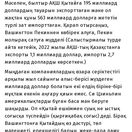
Мәселен, былтыр АҚШ Қытайға 195 миллиард
доллардың тауарын экспорттаған және ол
жақтан құны 563 миллиард долларға жететін
түрлі зат импорттаған. Қарап отырсаңыз,
Вашингтон Пекиннен көбірек алуға, Пекин
молырақ сатуға мүдделі (Салыстырмалы түрде
айта кетейік, 2022 жылы АҚШ-тың Қазақстанға
экспорты 1,1 миллиард доллар, импорты 2,7
миллиард долларды көрсеткен.)
Мыңдаған компаниялардың өзара серіктестігі
арқылы жыл сайынғы алыс-берісі жүздеген
миллиард доллар болатын екі елдің біріне-бірі
мұқтаж екенін аңғару қиын емес. Си Цзиньпин
америкалықтарды бұған баса мән беруге
шақырды. Ол «Қытай ешкіммен суық не ыстық
соғысқа түспейді» (қырғиқабақ соғыс) деді. Бірақ
Вашингтонға Қытайдың өз дәстүрі, төл
мәдениеті, ерекшелігі барын, жеке-дара даму