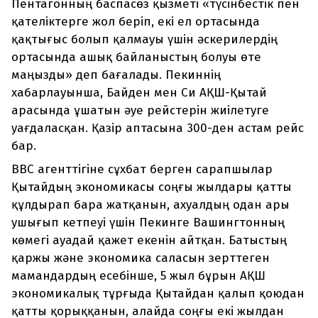
Пентагонның баспасөз қызметі «түсінбестік пен
қателіктерге жол беріп, екі ел ортасында
қақтығыс болып қалмауы үшін әскерилердің
ортасында ашық байланыстың болуы өте
маңызды» деп бағалады. Пекиннің
хабарлауынша, Байден мен Си АҚШ-Қытай
арасында ұшатын әуе рейстерін жиілетуге
уағдаласқан. Қазір аптасына 300-ден астам рейс
бар.
BBC агенттігіне сұхбат берген сарапшылар
Қытайдың экономикасы соңғы жылдары қатты
құлдырап бара жатқанын, ахуалдың одан ары
ушығып кетпеуі үшін Пекинге Вашингтонның
көмегі ауадай қажет екенін айтқан. Батыстың
қаржы және экономика саласын зерттеген
мамандардың есебінше, 5 жыл бұрын АҚШ
экономикалық тұрғыда Қытайдан қалып қоюдан
қатты қорыққанын, алайда соңғы екі жылдан