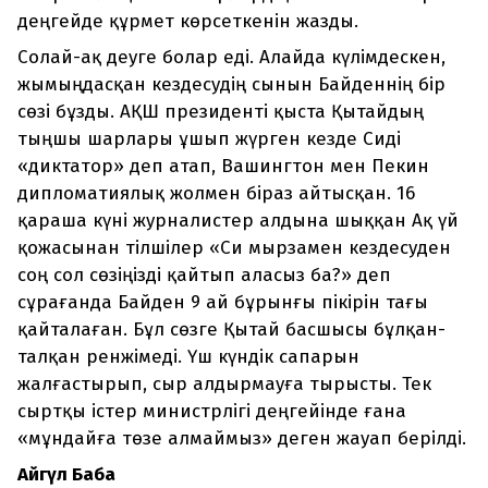
деңгейде құрмет көрсеткенін жазды.
Солай-ақ деуге болар еді. Алайда күлімдескен,
жымыңдасқан кездесудің сынын Байденнің бір
сөзі бұзды. АҚШ президенті қыста Қытайдың
тыңшы шарлары ұшып жүрген кезде Сиді
«диктатор» деп атап, Вашингтон мен Пекин
дипломатиялық жолмен біраз айтысқан. 16
қараша күні журналистер алдына шыққан Ақ үй
қожасынан тілшілер «Си мырзамен кездесуден
соң сол сөзіңізді қайтып аласыз ба?» деп
сұрағанда Байден 9 ай бұрынғы пікірін тағы
қайталаған. Бұл сөзге Қытай басшысы бұлқан-
талқан ренжімеді. Үш күндік сапарын
жалғастырып, сыр алдырмауға тырысты. Тек
сыртқы істер министрлігі деңгейінде ғана
«мұндайға төзе алмаймыз» деген жауап берілді.
Айгүл Баба