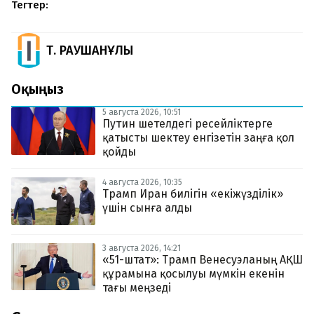
Тегтер:
Т. РАУШАНҰЛЫ
Оқыңыз
5 августа 2026, 10:51
Путин шетелдегі ресейліктерге
қатысты шектеу енгізетін заңға қол
қойды
4 августа 2026, 10:35
Трамп Иран билігін «екіжүзділік»
үшін сынға алды
3 августа 2026, 14:21
«51-штат»: Трамп Венесуэланың АҚШ
құрамына қосылуы мүмкін екенін
тағы меңзеді