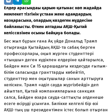
Елдер арасындағы қарым-қатынас көп жағдайда
мемлекет тізгінін ұстаған жеке адамдардың
көзқарасына, олардың көздеген мүддесіне
байланысты. Өткен аптадағы АҚШ-Қытай
келіссөзінен осыны байқауға болады.
Бес жыл бұрын ғана Ақ үйде Дональд Трамп
отырғанда Қытайдың АҚШ-та сабақ берген
профессорлары, оқып жүрген студенттері
«тыңшы» деген күдікпен елдеріне қайтарылса,
Байден мен Си 15 қарашадағы кездесуде ғылым-
білім саласында гранттарды көбейтіп,
студенттер мен оқытушылар санын арттыруға
келіскен. Трамп «әділ сауда жүргізбейді» деп
айыптап, Қытай компанияларына санкция
салса, Байден өзара сауда-саттықты әлденеше
есеге өсіруді ұсынған. Билікке келгелі бір өзі
АҚШ-тың үш президентімен істес болып отырған