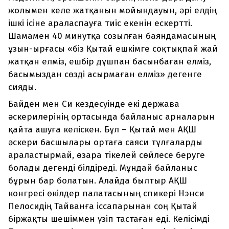
жолымен келе жатқанын мойындауын, әрі елдің
ішкі ісіне араласпауға тиіс екенін ескертті.
Шамамен 40 минутқа созылған баяндамасының
ұзын-ырғасы «біз Қытай ешкімге соқтықпай жай
жатқан елміз, ешбір дұшпан басынбаған елміз,
басымыздан сөзді асырмаған елміз» дегенге
сияды.
Байден мен Си кездесуінде екі держава
әскерилерінің ортасында байланыс арналарын
қайта ашуға келіскен. Бұл – Қытай мен АҚШ
әскери басшылары ортаға саяси тұлғаларды
араластырмай, өзара тікелей сөйлесе беруге
болады дегенді білдіреді. Мұндай байланыс
бұрын бар болатын. Алайда былтыр АҚШ
конгресі өкілдер палатасының спикері Нэнси
Пелосидің Тайванға іссапарынан соң Қытай
біржақты шешіммен үзіп тастаған еді. Келісімді