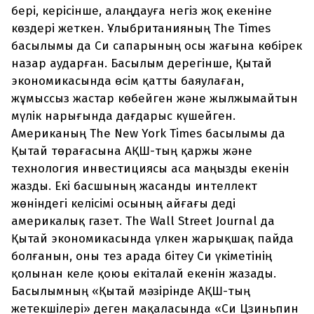
бері, керісінше, алаңдауға негіз жоқ екеніне
көздері жеткен. Ұлыбританияның The Times
басылымы да Си сапарының осы жағына көбірек
назар аударған. Басылым дерегінше, Қытай
экономикасында өсім қатты баяулаған,
жұмыссыз жастар көбейген және жылжымайтын
мүлік нарығында дағдарыс күшейген.
Американың The New York Times басылымы да
Қытай төрағасына АҚШ-тың қаржы және
технология инвестициясы аса маңызды екенін
жазды. Екі басшының жасанды интеллект
жөніндегі келісімі осының айғағы деді
америкалық газет. The Wall Street Journal да
Қытай экономикасында үлкен жарықшақ пайда
болғанын, оны тез арада бітеу Си үкіметінің
қолынан келе қоюы екіталай екенін жазады.
Басылымның «Қытай мәзірінде АҚШ-тың
жетекшілері» деген мақаласында «Си Цзиньпин