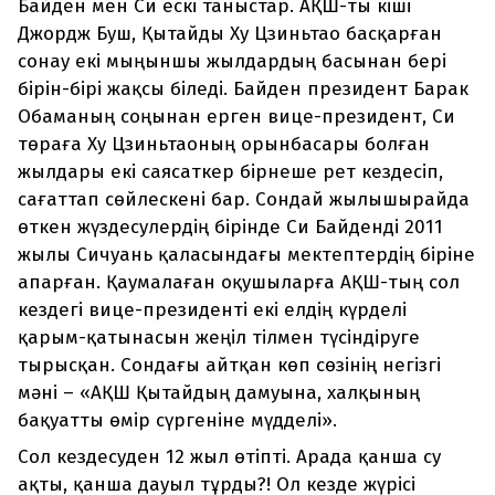
Байден мен Си ескі таныстар. АҚШ-ты кіші
Джордж Буш, Қытайды Ху Цзиньтао басқарған
сонау екі мыңыншы жылдардың басынан бері
бірін-бірі жақсы біледі. Байден президент Барак
Обаманың соңынан ерген вице-президент, Си
төраға Ху Цзиньтаоның орынбасары болған
жылдары екі саясаткер бірнеше рет кездесіп,
сағаттап сөйлескені бар. Сондай жылышырайда
өткен жүздесулердің бірінде Си Байденді 2011
жылы Сичуань қаласындағы мектептердің біріне
апарған. Қаумалаған оқушыларға АҚШ-тың сол
кездегі вице-президенті екі елдің күрделі
қарым-қатынасын жеңіл тілмен түсіндіруге
тырысқан. Сондағы айтқан көп сөзінің негізгі
мәні – «АҚШ Қытайдың дамуына, халқының
бақуатты өмір сүргеніне мүдделі».
Сол кездесуден 12 жыл өтіпті. Арада қанша су
ақты, қанша дауыл тұрды?! Ол кезде жүрісі