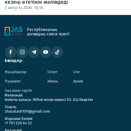
кезеңі өтетінін мәлімдеді
3 августа 2026, 10:16
Республикалық
қоғамдық-саяси газеті
Бөлімдер:
Жаңалықтар
Спорт
Live
Руханият
Аймақ
Архив
Заң және тәртіп
Мекенжай:
Алматы қаласы. Жібек жолы көшесі 50. БЦ Квартал
Пошта:
zhasalash100@gmail.com
Жарнама бөлімі:
+7 701 220 64 52
Редакция: