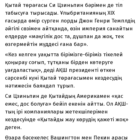
Қытай төрағасы Си Цзиньпин бәрімен де тіл
табысуға тырысады. Ұлыбританияның XIX
ғасырда өмір сүрген лорды Джон Генри Темплдің
әйгілі сөзімен айтқанда, өзін империя санайтын
елдерде «мәңгілік дос та, дұшпан да жоқ, тек
өзгермейтін мүддесі ғана бар».
«Кез келген уақытта бірімізге-біріміз тікелей
қоңырау соғып, тұтқаны бірден көтеруге
уағдаластық», деді АҚШ президенті өткен
сәрсенбі күні Қытай төрағасымен кездесудің
нәтижесін баяндап тұрып.
Си Цзиньпин де Қытайдың Америкамен «қас
емес, дос болуға» бейіл екенін айтты. Ол АҚШ-
тың ірі компаниялары жетекшілерімен
кездесуінде «Қытайды жау көрудің қажеті жоқ»
деген.
Өзара бәсекелес Вашингтон мен Пекин арасы