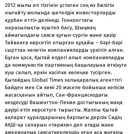
2012 жылы ел тізгінін ұстаған соң өз билігін
нығайту жолында шетелдік инвесторларды
құрбан етті» делінеді. Гонконгтағы
наразылықты күштеп басу, Шыңжаң
аймағындағы саяси қуғын-сүргін және қазір
Тайванға көрсетіп отырған құқайы – бәрі-бәрі
сырттан келетін компанияларды үркітіп алған.
Бұған қоса, Қытай елдегі алып компанияларды
да коммунистік партияның бақылауына өткізуге
күш салып, еркін кәсіпке көлеңке түсірген.
Қытайдың Global Times халықаралық агенттігі
Байден мен Си кемі 20 мәселе бойынша келісім
жасасқанын айтып, Сан-Францискодағы
кездесуді Вашингтон-Пекин достығының жаңа
дәуірі етіп көрсетуге тырысты. Жалпы Қытай
ақпарат құралдарының барлығы дерлік Сидің
АҚШ-қа сапарын «тарихи» деп атады және
америкалық саясаткерлердің оған аса жоғары