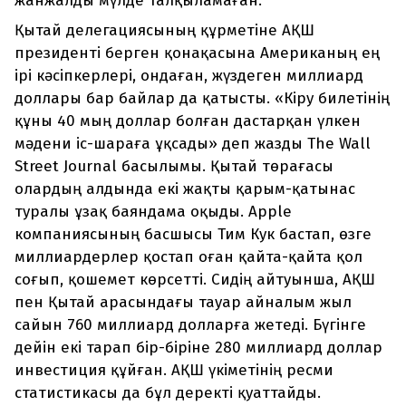
жанжалды мүлде талқыламаған.
Қытай делегациясының құрметіне АҚШ
президенті берген қонақасына Американың ең
ірі кәсіпкерлері, ондаған, жүздеген миллиард
доллары бар байлар да қатысты. «Кіру билетінің
құны 40 мың доллар болған дастарқан үлкен
мәдени іс-шараға ұқсады» деп жазды The Wall
Street Journal басылымы. Қытай төрағасы
олардың алдында екі жақты қарым-қатынас
туралы ұзақ баяндама оқыды. Apple
компаниясының басшысы Тим Кук бастап, өзге
миллиардерлер қостап оған қайта-қайта қол
соғып, қошемет көрсетті. Сидің айтуынша, АҚШ
пен Қытай арасындағы тауар айналым жыл
сайын 760 миллиард долларға жетеді. Бүгінге
дейін екі тарап бір-біріне 280 миллиард доллар
инвестиция құйған. АҚШ үкіметінің ресми
статистикасы да бұл деректі қуаттайды.