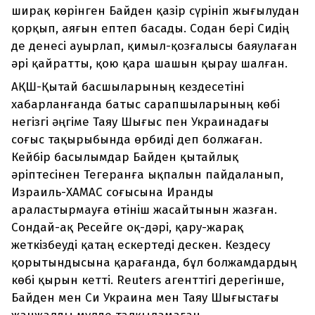
ширақ көрінген Байден қазір сүрініп жығылудан
қорқып, аяғын ептеп басады. Содан бері Сидің
де денесі ауырлап, қимыл-қозғалысы баяулаған
әрі қайратты, қою қара шашын қырау шалған.
АҚШ-Қытай басшыларының кездесетіні
хабарланғанда батыс сарапшыларының көбі
негізгі әңгіме Таяу Шығыс пен Украинадағы
соғыс тақырыбында өрбиді деп болжаған.
Кейбір басылымдар Байден қытайлық
әріптесінен Тегеранға ықпалын пайдаланып,
Израиль-ХАМАС соғысына Иранды
араластырмауға өтініш жасайтынын жазған.
Сондай-ақ Ресейге оқ-дәрі, қару-жарақ
жеткізбеуді қатаң ескертеді дескен. Кездесу
қорытындысына қарағанда, бұл болжамдардың
көбі қырын кетті. Reuters агенттігі дерегінше,
Байден мен Си Украина мен Таяу Шығыстағы