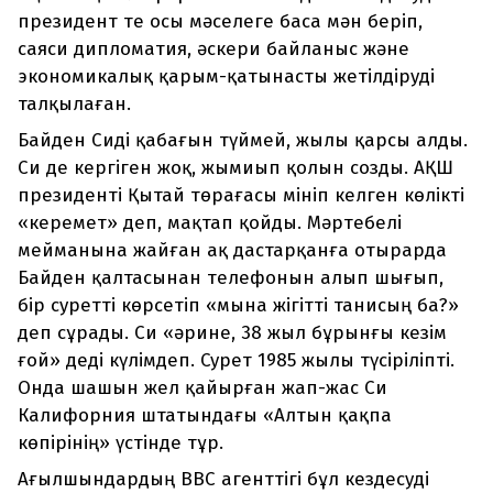
президент те осы мәселеге баса мән беріп,
саяси дипломатия, әскери байланыс және
экономикалық қарым-қатынасты жетілдіруді
талқылаған.
Байден Сиді қабағын түймей, жылы қарсы алды.
Си де кергіген жоқ, жымиып қолын созды. АҚШ
президенті Қытай төрағасы мініп келген көлікті
«керемет» деп, мақтап қойды. Мәртебелі
мейманына жайған ақ дастарқанға отырарда
Байден қалтасынан телефонын алып шығып,
бір суретті көрсетіп «мына жігітті танисың ба?»
деп сұрады. Си «әрине, 38 жыл бұрынғы кезім
ғой» деді күлімдеп. Сурет 1985 жылы түсіріліпті.
Онда шашын жел қайырған жап-жас Си
Калифорния штатындағы «Алтын қақпа
көпірінің» үстінде тұр.
Ағылшындардың BBC агенттігі бұл кездесуді