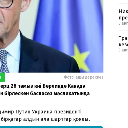
Ник
пре
3 авг
Тра
кез
3 авг
я
Фото: ашық дереккөз
рц 26 тамыз күні Берлинде Канада
н бірлескен баспасөз мәслихатында
димир Путин Украина президенті
 бірқатар алдын ала шарттар қояды.