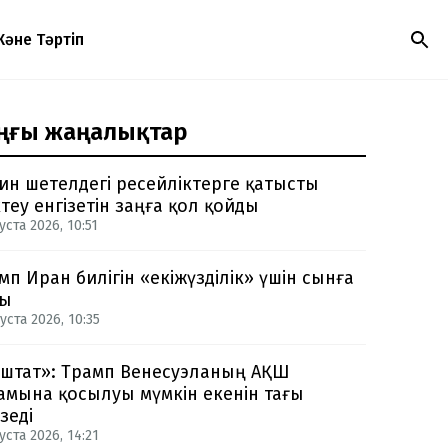
Және Тәртіп
ңғы жаңалықтар
ин шетелдегі ресейліктерге қатысты
теу енгізетін заңға қол қойды
уста 2026, 10:51
мп Иран билігін «екіжүзділік» үшін сынға
ды
уста 2026, 10:35
-штат»: Трамп Венесуэланың АҚШ
амына қосылуы мүмкін екенін тағы
зеді
уста 2026, 14:21