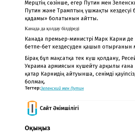
Мерцтің сөзінше, егер Путин мен Зеленск
Путин және Трамптың үшжақты кездесуі б
қадамы» болатынын айтты.
Канада да қолдау білдіреді
Канада премьер-министрі Марк Карни де 
бетпе-бет кездесуден қашып отырғанын 
Бірақ бұл мақсатқа тек күш қолдану, Рес
Украина армиясын күшейту арқылы ғана 
қатар Карнидің айтуынша, сенімді қауіпсі
болмақ.
Тегтер:
Зеленский мен Путин
Сайт Әкімшілігі
Оқыңыз