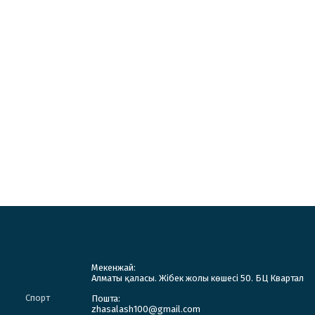
Мекенжай:
Алматы қаласы. Жібек жолы көшесі 50. БЦ Квартал
Спорт
Пошта:
zhasalash100@gmail.com