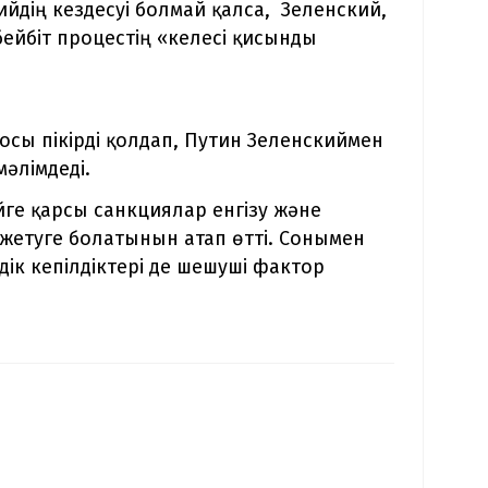
ийдің кездесуі болмай қалса, Зеленский,
ейбіт процестің «келесі қисынды
осы пікірді қолдап, Путин Зеленскиймен
мәлімдеді.
ейге қарсы санкциялар енгізу және
жетуге болатынын атап өтті. Сонымен
здік кепілдіктері де шешуші фактор