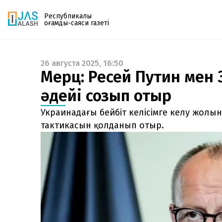
Республикалық
қоғамдық-саяси газеті
26 августа 2025, 16:50
Газетке жазылу
Мерц: Ресей Путин мен 
PDF форматтағы газетті ай сайын электронды
әдейі созып отыр
поштаңызға алып отырыңыз. Жаңа нөмір
шыққан сәтте сізге бірден жіберіледі. Тек email
Украинадағы бейбіт келісімге келу жолын
енгізіңіз, біз қалғанын өзіміз жібереміз.
тактикасын қолданып отыр.