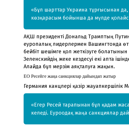
«Бұл шарттар Украина тұрғысынан да, б
көзқарасым бойынша да мүлде қолайсы
АҚШ президенті Дональд Трамптың Путин
еуропалық лидерлермен Вашингтонда өткі
бейбіт шешімге қол жеткізуге болатынын 
Зеленскийдің жеке кездесуі екі апта ішін
Алайда бұл мерзім аяқталуға жақын.
ЕО Ресейге жаңа санкциялар дайындап жатыр
Германия канцлері қазір жауапкершілік М
«Егер Ресей тарапынан бұл қадам жас
келеді. Еуроодақ жаңа санкциялар дай