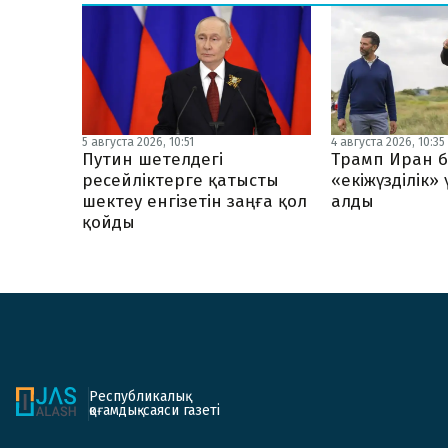
5 августа 2026, 10:51
4 августа 2026, 10:35
Путин шетелдегі
Трамп Иран б
ресейліктерге қатысты
«екіжүзділік»
шектеу енгізетін заңға қол
алды
қойды
Республикалық
қоғамдық-саяси газеті