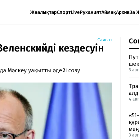
Жаңалықтар
Спорт
Live
Руханият
Аймақ
Архив
Заң 
Со
Саясат
Зеленскийдің кездесуін
Пут
шек
да Мәскеу уақытты әдейі созу
5 авг
Тра
ал
4 авг
«51
құр
мең
3 авг