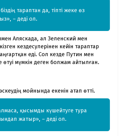
іздің тараптан да, тіпті жеке өз
з», – деді ол.
мен Аляскада, ал Зеленский мен
зген кездесулерінен кейін тараптар
аңғартқан еді. Сол кезде Путин мен
де өтуі мүмкін деген болжам айтылған.
әскеудің мойнында екенін атап өтті.
алмаса, қысымды күшейтуге тура
ындап жатыр», – деді ол.