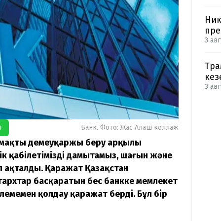
Ник
пре
3 авг
Тра
кез
3 авг
я
Банк. Фото: Жас Алаш коллаж
қомақты демеуқаржы беру арқылы
к қабілетімізді дамытамыз, шағын және
п ақталды. Қаражат Қазақстан
игархтар басқаратын бес банкке мемлекет
емемен қолдау қаражат берді. Бұл бір