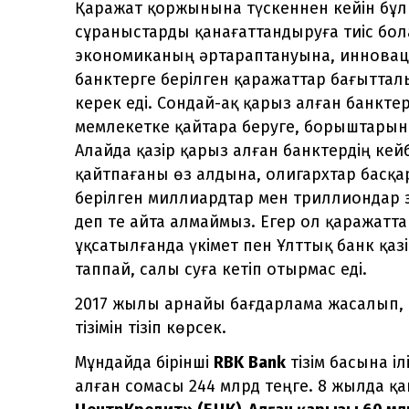
Қаражат қоржынына түскеннен кейін бұл
сұраныстарды қанағаттандыруға тиіс бол
экономиканың әртараптануына, инновац
банктерге берілген қаражаттар бағыттал
керек еді. Сондай-ақ қарыз алған банкт
мемлекетке қайтара беруге, борыштарына
Алайда қазір қарыз алған банктердің кей
қайтпағаны өз алдына, олигархтар басқ
берілген миллиардтар мен триллиондар 
деп те айта алмаймыз. Егер ол қаражатт
ұқсатылғанда үкімет пен Ұлттық банк қа
таппай, салы суға кетіп отырмас еді.
2017 жылы арнайы бағдарлама жасалып, 
тізімін тізіп көрсек.
Мұндайда бірінші
RBK
Bank
тізім басына і
алған сомасы 244 млрд теңге. 8 жылда қа