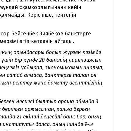
 мұндай «қамқорлығынан» кейін
қалмайды. Керісінше, теңгенің
ор Бейсенбек Зиябеков банктерге
ерзімі өтіп кеткенін айтады.
ының орынбасары болып жүрген кезімде
шін бір күнде 20 банктің лицензиясын
теңгеміз құлдырап, экономикамыз қиналып,
н сақтай алмаса, банктерге талап қоя
рығын реттеу және дамыту агенттігінің
берген несиесі былтыр қараша айында 3
берілген қаржысынан, халыққа берген
танда 21 екінші деңгейлі банк бар, оның
ы институты болса, оның ішінде 9-ы