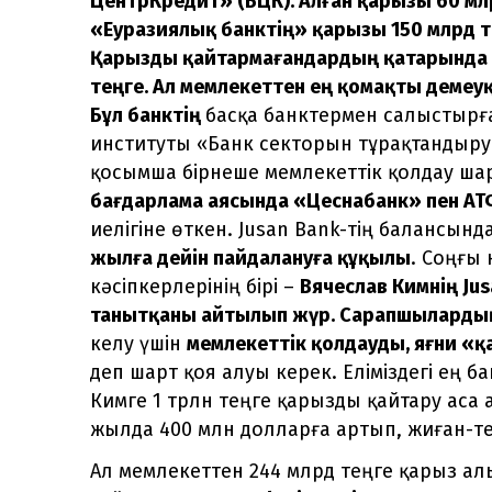
ЦентрКредит» (БЦК).
Алған қарызы 6
0 мл
«
Еуразиялық банктің»
қарызы 150 млрд те
Қарызды қайтармағандардың қатарында
теңге. Ал мемлекеттен ең қомақты демеуқ
Бұл банктің
басқа банктермен салыстырғ
институты «Банк секторын тұрақтандыру
қосымша бірнеше мемлекеттік қолдау ш
бағдарлама аясында «Цеснабанк» пен АТ
иелігіне өткен. Jusan Bank-тің балансынд
жылға дейін пайдалануға құқылы
. Соңғы
кәсіпкерлерінің бірі –
Вячеслав Кимнің Ju
танытқаны айтылып жүр. Сарапшыларды
келу үшін
мемлекеттік қолдауды, яғни «
деп шарт қоя алуы керек. Еліміздегі ең б
Кимге 1 трлн теңге қарызды қайтару аса 
жылда 400 млн долларға артып, жиған-те
Ал мемлекеттен 244 млрд теңге қарыз ал