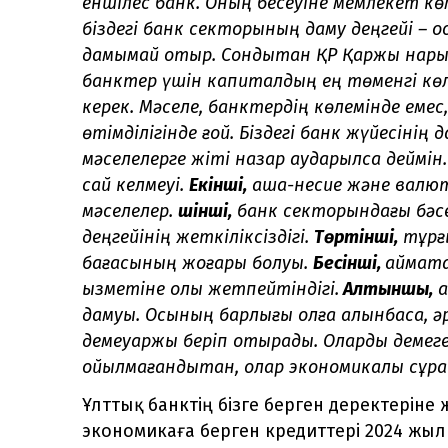
еншілес банк. Оның бесеуіне мемлекет көм
біздегі банк секторының даму деңгейі – о
дамымай отыр. Сондықтан ҚР Қаржы нар
банктер үшін капиталдың ең төменгі көле
керек. Мәселе, банктердің көлемінде емес
өтімділігінде ғой. Біздегі банк жүйесіні
мәселелерге жіті назар аударылса деймін
сай келмеуі.
Екінші,
ақша-несие және валю
мәселелер.
Үшінші,
банк секторындағы бәс
деңгейінің жеткіліксіздігі.
Төртінші,
тұрғы
бағасының жоғары болуы.
Бесінші,
аймақт
қызметіне қолы жетпейтіндігі.
Алтыншы,
қ
дамуы. Осының барлығы қолға алынбаса, ә
демеуқаржы беріп отырады. Оларды демеге
қойылмағандықтан, олар экономикалық сұ
Ұлттық банктің бізге берген деректеріне ж
экономикаға берген кредиттері 2024 жы