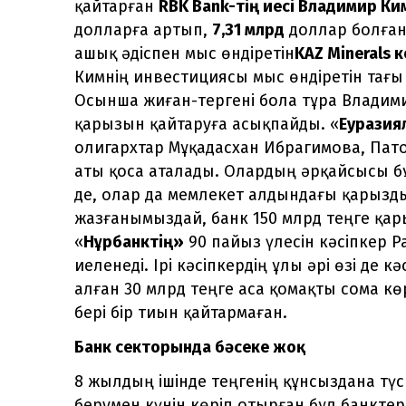
қайтарған
RBK Bank-тің иесі
Владимир Ки
долларға артып,
7,31 млрд
доллар болған
ашық әдіспен мыс өндіретін
KAZ Minerals
Кимнің инвестициясы мыс өндіретін тағы
Осынша жиған-тергені бола тұра Владими
қарызын қайтаруға асықпайды. «
Еуразия
олигархтар Мұқадасхан Ибрагимова, Пат
аты қоса аталады. Олардың әрқайсысы бұ
де, олар да мемлекет алдындағы қарызд
жазғанымыздай, банк 150 млрд теңге қар
«
Нұрбанктің»
90 пайыз үлесін кәсіпкер 
иеленеді. Ірі кәсіпкердің ұлы әрі өзі де
алған 30 млрд теңге аса қомақты сома көр
бері бір тиын қайтармаған.
Банк секторында бәсеке жоқ
8 жылдың ішінде теңгенің құнсыздана түс
берумен күнін көріп отырған бұл банктер