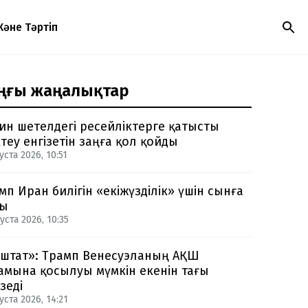
Және Тәртіп
ңғы жаңалықтар
ин шетелдегі ресейліктерге қатысты
теу енгізетін заңға қол қойды
уста 2026, 10:51
мп Иран билігін «екіжүзділік» үшін сынға
ды
уста 2026, 10:35
-штат»: Трамп Венесуэланың АҚШ
амына қосылуы мүмкін екенін тағы
зеді
уста 2026, 14:21