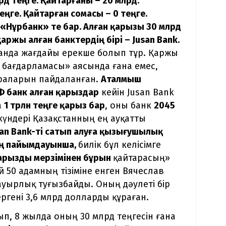
рд теңге. Қайтарғаны – 20 млрд.
ңге. Қайтарған сомасы – 0 теңге.
«Нұрбанк»
те бар. Алған қарызы 30 млрд
аржы алған банктердің бірі –
Jusan Bank.
анда жағдайы ерекше болып тұр. Қаржы
 бағдарламасы» аясында ғана емес,
араларын пайдаланған.
Аталмыш
Ф банк алған қарыздар
кейін Jusan Bank
а
1 трлн теңге қарыз бар
, оны банк
2045
 күндері Қазақстанның ең ауқатты
san Bank-ті сатып алуға қызығушылық
ң пайымдауынша,
билік бұл келісімге
қарызды мерзімінен бұрын
қайтарасың»
ай 50 адамның тізіміне енген Вячеслав
ауырлық туғызбайды. Оның дәулеті бір
ргені 3,6 млрд долларды құраған.
ып, 8 жылда оның 30 млрд теңгесін ғана