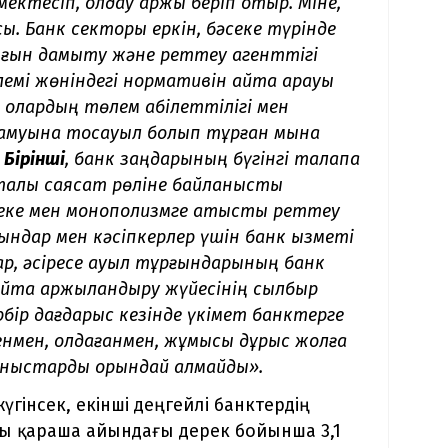
ектесіп, қолдау қаржы беріп отыр. Міне,
сы. Банк секторы еркін, бәсеке түрінде
ығын дамыту және реттеу агенттігі
мі жөніндегі нормативін қайта қарауы
, олардың төлем қабілеттілігі мен
ң дамуына тосқауыл болып тұрған мына
.
Бірінші
, банк заңдарының бүгінгі талапқа
талық саясат рөліне байланысты
еке мен монополизмге қатысты реттеу
ндар мен кәсіпкерлер үшін банк қызметі
ар, әсіресе ауыл тұрғындарының банк
айта қаржыландыру жүйесінің сылбыр
рбір дағдарыс кезінде үкімет банктерге
нмен, қолдағанмен, жұмысы дұрыс жолға
раныстарды орындай алмайды».
үгінсек, екінші деңгейлі банктердің
лы қараша айындағы дерек бойынша 3,1