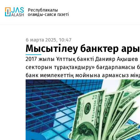
Республикалық
қоғамдық-саяси газеті
6 марта 2025, 10:47
Газетке жазылу
Мысықтілеу банктер қары
PDF форматтағы газетті ай сайын электронды
поштаңызға алып отырыңыз. Жаңа нөмір
2017 жылы Ұлттық банкті Данияр Ақышев 
шыққан сәтте сізге бірден жіберіледі. Тек email
секторын тұрақтандыру» бағдарламасы бас
енгізіңіз, біз қалғанын өзіміз жібереміз.
банк мемлекеттің мойнына армансыз мінд