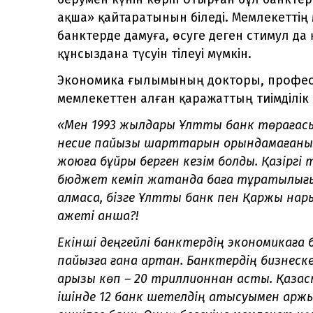
ақша» қайтаратынын біледі. Мемлекеттің
банктерде дамуға, өсуге деген стимул да 
құнсыздана түсуін тілеуі мүмкін.
Экономика ғылымының докторы, професс
мемлекеттен алған қаражаттың тиімділік м
«Мен 1993 жылдары Ұлттық банк төрағас
несие пайызы шарттарын орындамағаны ү
жоюға бұйрық берген кезім болды. Қазіргі 
бюджет кеміп жатқанда баға тұрақтылығы
алмаса, бізге Ұлттық банк пен Қаржы на
қажеті қанша?!
Екінші деңгейлі банктердің экономикаға 
пайызға ғана артқан. Банктердің бизнеске 
қарызы көп – 20 триллионнан асты. Қазақс
ішінде 12 банк шетелдің қатысуымен қарж