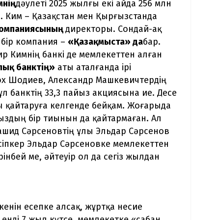
мнің
дәулеті 2025 жылғы екі айда 256 млн
. Ким – Қазақстан мен Қырғызстанда
 компаниясының
директоры. Сондай-ақ
 бір компания –
«Қазақмыста» да
бар.
р Кимнің банкі де мемлекеттен алған
лық банктің»
аты аталғанда ірі
ох Шодиев, Александр Машкевичтердің
л банктің 33,3 пайыз акциясына ие. Десе
ы қайтаруға келгенде бейқам. Жоғарыда
ыздың бір тиынын да қайтармаған. Ал
Рашид Сәрсеновтің ұлы Эльдар Сәрсенов
 кәсіпкер Эльдар Сәрсеновке мемлекеттен
інбей ме, әйтеуір ол да сегіз жылдан
кенін есепке алсақ, жұртқа несие
 енді 7 жыл күтсе, мемлекетке «сабан