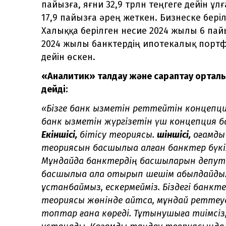
пайызға, яғни 32,9 трлн теңгеге дейін ұл
17,9 пайызға әрең жеткен. Бизнеске беріл
Халыққа берілген несие 2024 жылы 6 пайы
2024 жылы банктердің ипотекалық портфел
дейін өскен.
«Аналитик» талдау және сараптау ортал
дейді:
«Бізге банк қызметін реттейтін концепци
банк қызметін жүргізетін үш концепция б
Екіншісі,
бітісу теориясы.
Үшіншісі,
қоғамды
теориясын басшылыққа алған банктер бүкіл 
Мұндайда банктердің басшыларын депут
басшылыққа ала отырып шешім қабылдайды
ұстанбаймыз, ескермейміз. Біздегі банктер
теориясы жөнінде айтсақ, мұндай ретте
топтар ғана көреді. Тұтынушыға тиімсіз, 