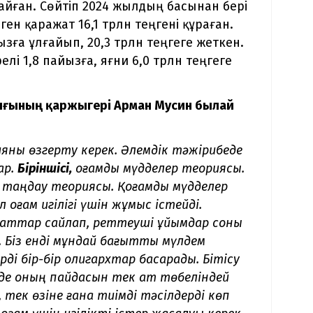
ғайған. Сөйтіп 2024 жылдың басынан бері
ген қаражат 16,1 трлн теңгені құраған.
зға ұлғайып, 20,3 трлн теңгеге жеткен.
і 1,8 пайызға, яғни 6,0 трлн теңгеге
ығының қаржыгері Арман Мусин былай
яны өзгерту керек. Әлемдік тәжірибеде
ар.
Біріншісі,
қоғамдық мүдделер теориясы.
қ таңдау теориясы. Қоғамдық мүдделер
қоғам игілігі үшін жұмыс істейді.
аттар сайлап, реттеуші ұйымдар соны
. Біз енді мұндай бағытты мүлдем
ді бір-бір олигархтар басқарады. Бітісу
уде оның пайдасын тек ат төбеліндей
тек өзіне ғана тиімді тәсілдерді көп