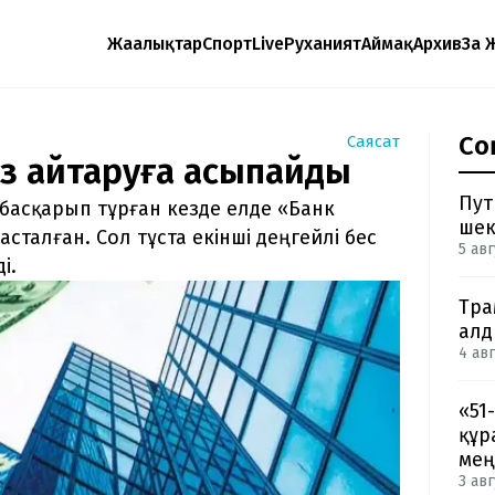
Жаңалықтар
Спорт
Live
Руханият
Аймақ
Архив
Заң 
Со
Саясат
з қайтаруға асықпайды
Пут
басқарып тұрған кезде елде «Банк
шек
талған. Сол тұста екінші деңгейлі бес
5 авг
і.
Тра
ал
4 авг
«51
құр
мең
3 авг