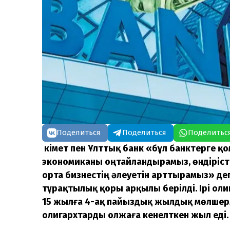
Поделиться
Поделиться
Поделитьс
Үкімет пен Ұлттық банк «бұл банктерге 
экономиканы оңтайландырамыз, өндірісті
орта бизнестің әлеуетін арттырамыз» де
тұрақтылық қоры арқылы берілді. Ірі ол
15 жылға 4-ақ пайыздық жылдық мөлшерл
олигархтарды олжаға кенелткен жыл еді.