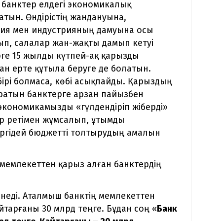
 банктер елдегі экономикалық
атын. Өндірістің жандануына,
ия мен индустрияның дамуына осы
ып, салалар жан-жақты дамып кетуі
ерге 15 жылды күтпей-ақ қарызды
н ерте құтыла беруге де болатын.
бірі болмаса, көбі асықпайды. Қарыздың
аратын банктерге арзан пайызбен
экономикамызды «гүлдендіріп жіберді»
ар ретімен жұмсалып, ұтымды
зіргідей бюджетті толтырудың амалын
мемлекеттен қарыз алған банктердің
лінеді. Аталмыш банктің мемлекеттен
йтарғаны 30 млрд теңге. Бұдан соң «
Банк