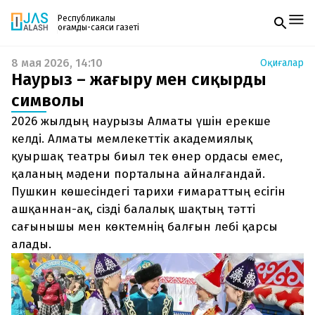
Республикалық
қоғамдық-саяси газеті
8 мая 2026, 14:10
Оқиғалар
Жаңалықтар
Наурыз – жаңғыру мен сиқырдың
Спорт
Газетке жазылу
Live
символы
PDF форматтағы газетті ай сайын электронды
Руханият
2026 жылдың наурызы Алматы үшін ерекше
поштаңызға алып отырыңыз. Жаңа нөмір
Аймақ
шыққан сәтте сізге бірден жіберіледі. Тек email
келді. Алматы мемлекеттік академиялық
Архив
енгізіңіз, біз қалғанын өзіміз жібереміз.
Заң және тәртіп
қуыршақ театры биыл тек өнер ордасы емес,
қаланың мәдени порталына айналғандай.
Редакциямен байланыс
Пушкин көшесіндегі тарихи ғимараттың есігін
+7 708 604 51 06
ашқаннан-ақ, сізді балалық шақтың тәтті
Жарнама бөлімі
+7 701 220 64 52
сағынышы мен көктемнің балғын лебі қарсы
Пошта
zhasalash100@gmail.com
алады.