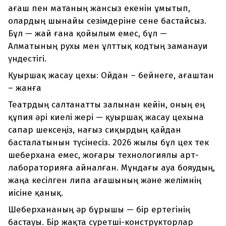
ағаш пен матаның жансыз екенін ұмытып,
олардың шынайы сезімдеріне сене бастайсыз.
Бұл — жай ғана қойылым емес, бұл —
Алматының рухы мен ұлттық кодтың заманауи
үндестігі.
Қуыршақ жасау цехы: Ойдан – бейнеге, ағаштан
– жанға
Театрдың салтанатты залынан кейін, оның ең
құпия әрі киелі жері — қуыршақ жасау цехына
сапар шексеңіз, нағыз сиқырдың қайдан
басталатынын түсінесіз. 2026 жылы бұл цех тек
шеберхана емес, жоғары технологиялы арт-
лабораторияға айналған. Мұндағы ауа бояудың,
жаңа кесілген липа ағашының және желімнің
иісіне қанық.
Шеберхананың әр бұрышы — бір ертегінің
бастауы. Бір жақта суретші-конструкторлар