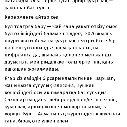
жасалады. Осы жерде туған әрбір қуыршақ —
қайталанбас тұлға.
Көрерменге айтар сөз
Бұл театрға бару — жай ғана уақыт өткізу емес,
бұл өз ішіңіздегі баламен тілдесу. 2026 жылғы
наурыздағы Алматы қуыршақ театры бізге бір
нәрсені ұғындырды: әлем қаншалықты
цифрланса да, шынайы қолөнер мен жанды
дауыстың, мейірімділікке толы ертегінің құны
ешқашан жоғалмайды.
Егер сіз өмірдің бірсарындылығынан шаршап,
жаныңызға сұлулық іздесеңіз, Пушкин
көшесіндегі осы ақ ғимаратқа бас сұғыңыз.
Сахна артындағы шеберлердің еңбегін сезініп,
қуыршақтардың көзінен мөлдір тазалықты
көріңіз. Бұл — Алматының жүрегіндегі кішкентай
ғана, бірақ өте үлкен әлем.