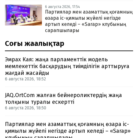
6 августа 2026, 17:54
Партиялар мен азаматтық қоғамның
өзара іс-қимылы жүйелі негізде
артып келеді – «Sarap» клубының
сарапшылары
Соңғы жаңалықтар
Эмрах Кая: жаңа парламенттік модель
мемлекеттік басқарудың тиімділігін арттыруға
жағдай жасайды
6 августа 2026, 18:52
JAQ.OrtCom жалған бейнероликтердің жаңа
толқыны туралы ескертті
6 августа 2026, 18:50
Партиялар мен азаматтық қоғамның өзара іс-
қимылы жүйелі негізде артып келеді – «Sarap»
клубының сарапшылары