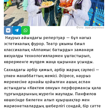
Фото: ашық дереккөз
Наурыз айындағы репертуар — бұл нағыз
эстетикалық фурор. Театр ұжымы биыл
классикалық «Алпамыс батырды» заманауи
визуалды технологиялармен ұштастырып,
көрерменге мүлдем жаңа қырынан ұсынды.
Сахнадағы әрбір қимыл, әрбір жарық сәулесі —
үлкен махаббаттың жемісі. Әсіресе, наурыз
мерекесіне арнайы қойылған ашық аспан
астындағы «Көктем оянуы» перформансы қала
тұрғындарының жүрегін жаулады. Панфилов
көшесінде билеген алып қуыршақтар мен
марионеткалардың шеберлігі сондай, бір сәтте