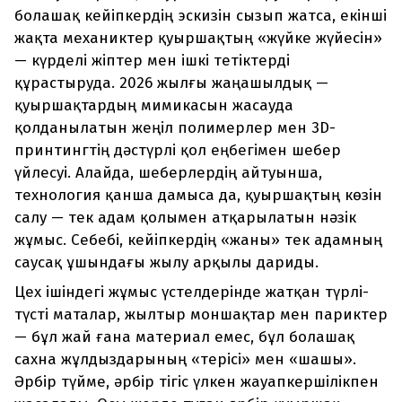
болашақ кейіпкердің эскизін сызып жатса, екінші
жақта механиктер қуыршақтың «жүйке жүйесін»
— күрделі жіптер мен ішкі тетіктерді
құрастыруда. 2026 жылғы жаңашылдық —
қуыршақтардың мимикасын жасауда
қолданылатын жеңіл полимерлер мен 3D-
принтингтің дәстүрлі қол еңбегімен шебер
үйлесуі. Алайда, шеберлердің айтуынша,
технология қанша дамыса да, қуыршақтың көзін
салу — тек адам қолымен атқарылатын нәзік
жұмыс. Себебі, кейіпкердің «жаны» тек адамның
саусақ ұшындағы жылу арқылы дариды.
Цех ішіндегі жұмыс үстелдерінде жатқан түрлі-
түсті маталар, жылтыр моншақтар мен париктер
— бұл жай ғана материал емес, бұл болашақ
сахна жұлдыздарының «терісі» мен «шашы».
Әрбір түйме, әрбір тігіс үлкен жауапкершілікпен