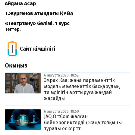
Айдана Асқар
Т.Жүргенов атындағы ҚҰӨА
«Театртану» бөлімі. 1 курс
Тегтер:
Сайт Әкімшілігі
Оқыңыз
6 августа 2026, 18:52
Эмрах Кая: жаңа парламенттік
модель мемлекеттік басқарудың
тиімділігін арттыруға жағдай
жасайды
6 августа 2026, 18:50
JAQ.OrtCom жалған
бейнероликтердің жаңа толқыны
туралы ескертті