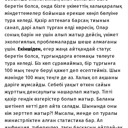
беретін болса, онда бізге үкіметтің халықаралық
міндеттемелер бойынша ерекше көңіл бөлуіне
тура келеді. Қазір аптекаға барсаң тиынын
санап, дәрі алып тұрған елді көресің. Олар
соның бәрін не үшін алып жатыр дейсің, үкімет
экологиялық проблемаларды шеше алмағаны
үшін.
Екіншіден,
егер жаңа айтқандай статус
беретін болса, тұрғындарға өтемақы төлеуге
тура келеді. Біз көп сұрамаймыз, бір тұрғынға
100 мың теңге беруі қажет деп есептейміз. Шын
мәнінде 100 мың теңге де аз. Халық ол ақшаны
дәріге жұмсайды. Себебі уақыт өткен сайын
жұрттың денсаулығы нашарлап жатыр. Тіпті
қазір гендік өзгерістер болып жатыр. Баланы
шетінеп кетті деп айта салады. Шынында оны
кім зерттеп жатыр?! Мысалы, менде ол туралы
министрліктен алған статистика бар. Ал
инфекция, туберкулез, тағы басқасын айтпай-ақ