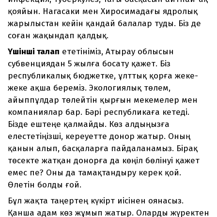
қояйын. Нагасаки мен Хиросимадағы ядролық
жарылыстан кейін қандай балалар туды. Біз де
соған жақындап қалдық.
Үшінші талап
ететініміз, Атырау облысын
субвенциядан 5 жылға босату қажет. Біз
республикалық бюджетке, ұлттық қорға жеке-
жеке ақша береміз. Экологиялық төлем,
айыппұлдар төлейтін қырғын мекемелер мен
компаниялар бар. Бәрі республикаға кетеді.
Бізде ештеңе қалмайды. Көз алдыңызға
елестетіңізші, кереуетте донор жатыр. Оның
қанын алып, басқаларға пайдаланамыз. Бірақ
төсекте жатқан донорға да көңіл бөлінуі қажет
емес пе? Оны да тамақтандыру керек қой.
Өлетін болды ғой.
Бұл жақта таңертең күкірт иісінен оянасыз.
Қанша адам көз жұмып жатыр. Оларды жүректен