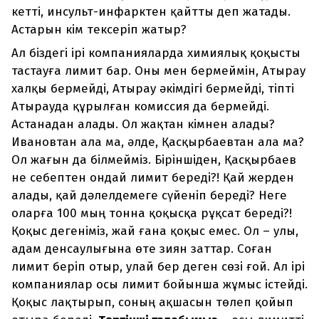
кетті, инсульт-инфарктен қайтты деп жатады.
Астарын кім тексеріп жатыр?
Ал біздегі ірі компанияларда химиялық қоқысты
тастауға лимит бар. Оны мен бермеймін, Атырау
халқы бермейді, Атырау әкімдігі бермейді, тіпті
Атырауда құрылған комиссия да бермейді.
Астанадан алады. Ол жақтан кімнен алады?
Ивановтан ала ма, әлде, Қасқырбаевтан ала ма?
Ол жағын да білмейміз. Біріншіден, Қасқырбаев
не себептен ондай лимит береді?! Қай жерден
алады, қай дәлелдемеге сүйеніп береді? Неге
оларға 100 мың тонна қоқысқа рұқсат береді?!
Қоқыс дегеніміз, жай ғана қоқыс емес. Ол – улы,
адам денсаулығына өте зиян заттар. Соған
лимит беріп отыр, улай бер деген сөзі ғой. Ал ірі
компаниялар осы лимит бойынша жұмыс істейді.
Қоқыс лақтырып, соның ақшасын төлеп қойып