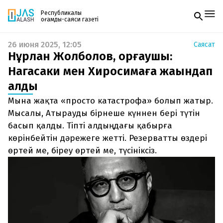
Республикалық
қоғамдық-саяси газеті
26 июня 2025, 12:05
Саясат
Жаңалықтар
Нұрлан Жолболов, қорғаушы:
Спорт
Газетке жазылу
Live
Нагасаки мен Хиросимаға жақындап
PDF форматтағы газетті ай сайын электронды
Руханият
қалдық
поштаңызға алып отырыңыз. Жаңа нөмір
Аймақ
шыққан сәтте сізге бірден жіберіледі. Тек email
Архив
Мына жақта «просто катастрофа» болып жатыр.
енгізіңіз, біз қалғанын өзіміз жібереміз.
Заң және тәртіп
Мысалы, Атырауды бірнеше күннен бері түтін
басып қалды. Тіпті алдыңдағы қабырға
Редакциямен байланыс
көрінбейтін дәрежеге жетті. Резерватты өздері
+7 708 604 51 06
Жарнама бөлімі
өртей ме, біреу өртей ме, түсініксіз.
+7 701 220 64 52
Пошта
zhasalash100@gmail.com