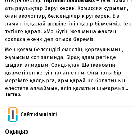
отыра береді.
Төртінші талабымыз –
осы лимитті
атыраулықтар беруі керек. Комиссия құрылып,
оған экологтар, белсенділер кіруі керек. Біз
лимиттің қалай шешілетінін қазір білмейміз. Тек
түтінге қарап: «Мә, бүгін жел мына жақтан
соқпаса екен» деп отыра береміз.
Мен қоғам белсендісі емеспін, қорғаушымын,
жұмысым сот залында. Бірақ адам ретінде
шыдай алмадым. Сондықтан Шәпкеновтің
қызметінен кетуін талап еттім. Оны тағы бір
мерзімге қалдырса, ары қарай не болатынын
елестете алмаймын, өліп қалатын шығармыз...
Тегтер:
Сайт Әкімшілігі
Оқыңыз