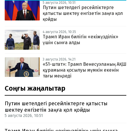
5 августа 2026, 10:51
Путин шетелдегі ресейліктерге
қатысты шектеу енгізетін заңға қол
қойды
4 августа 2026, 10:35
Трамп Иран билігін «екіжүзділік»
үшін сынға алды
3 августа 2026, 14:21
«51-штат»: Трамп Венесуэланың АҚШ
құрамына қосылуы мүмкін екенін
тағы меңзеді
Соңғы жаңалықтар
Путин шетелдегі ресейліктерге қатысты
шектеу енгізетін заңға қол қойды
5 августа 2026, 10:51
Трамп Иран билігін «екіжүзділік» үшін сынға