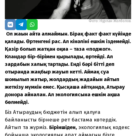
Фото: Нұрлан Жолболов
Ол жағын айта алмаймын. Бірақ факт факт күйінде
қалады. Өртенгені рас. Ал кінәліні ешкім іздемейді.
Қазір болып жатқан оқиға – таза «поджог».
Кландар бір-бірімен қырылады, өртейді. Ал
зардабын халық тартады. Енді бәрі бітті деп
отырғанда жаңбыр жауып кетті. Аймақ суға
шомылып жатыр, жолдардың жағдайын айтып
жеткізу мүмкін емес. Қысқаша айтқанда, Атырау
донорға айналған. Ал экологиясына ешкім ақша
бөлмейді.
Біз Атыраудың бюджетін алып қалуға
байланысты бірнеше рет бастама көтердік.
Айтып та жүрміз.
Біріншіден,
экологиялық кодекс
бойынша экологиялық апат аймағын бізге